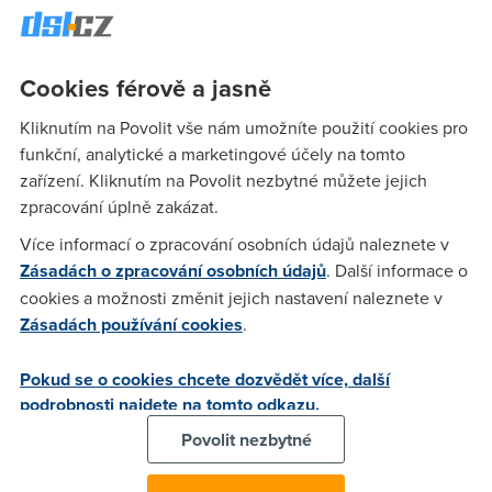
y2k
(13.12.2006 11:53:24)
Cookies férově a jasně
Otevri case a vyrvy kabely k vetrarakum
Kliknutím na Povolit vše nám umožníte použití cookies pro
funkční, analytické a marketingové účely na tomto
jk
(13.12.2006 13:09:26)
zařízení. Kliknutím na Povolit nezbytné můžete jejich
zpracování úplně zakázat.
a dál? nebo jiná varianta:-o
Více informací o zpracování osobních údajů naleznete v
Zásadách o zpracování osobních údajů
. Další informace o
Anonym
(14.12.2006 00:09:08)
cookies a možnosti změnit jejich nastavení naleznete v
Zásadách používání cookies
.
No zase case zavřeš A JE TO. Stačí ho pak jen odnést na
nejbližší sběrný dvůr. Jiná varianta je vypnout, nebo upravit
Pokud se o cookies chcete dozvědět více, další
tu signalizaci systémových zvuků. Nejspíš někde v
podrobnosti najdete na tomto odkazu.
"pracovních nástrojích", či jak se tomu říká. V KDE to je v
Control Center - Zvuky a multimedia, to ale asi nebude Tvůj
Povolit nezbytné
případ. Je to ale škoda vypínat. Máš akustickou kontrolu
prováděné činnosti. Leda by Tě to budilo;-)