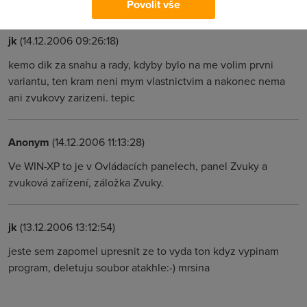
Povolit vše
jk
(14.12.2006 09:26:18)
kemo dik za snahu a rady, kdyby bylo na me volim prvni
variantu, ten kram neni mym vlastnictvim a nakonec nema
ani zvukovy zarizeni. tepic
Anonym
(14.12.2006 11:13:28)
Ve WIN-XP to je v Ovládacích panelech, panel Zvuky a
zvuková zařízení, záložka Zvuky.
jk
(13.12.2006 13:12:54)
jeste sem zapomel upresnit ze to vyda ton kdyz vypinam
program, deletuju soubor atakhle:-) mrsina