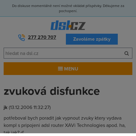
Do diskuse momentálně není možné vkládat příspěvky. Děkujeme za
pochopení.
277 270 707
Zavoláme zpátky
MENU
zvuková disfunkce
jk
(13.12.2006 11:32:27)
potřeboval bych poradit jak vypnout zvuky ktery vydava
kompl s pripojeni adsl router XAVi Technologies apod. ha,
tak jak? ď