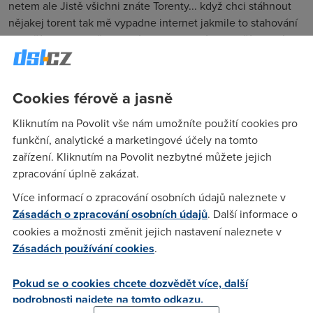
netem ale Jistě všichni znáte Torenty... když chci stáhnout
nějakej torent tak mě vypadne internet jakmile to stahování
ukončím, tak se mě za chvíli zase obnoví...:-( Další problém
mám když zapnu Counter strike STEAM tak mě taky vypadne
internet...:-( jakmile STEAM vypnu tak mě internet opět
naskočí!! Nvíte čím to může být? Jestli se to nějak dá
Cookies férově a jasně
nastavit??? Prosím o radu docela mě to štve. Jo a stejný
Kliknutím na Povolit vše nám umožníte použití cookies pro
problémy s vypadáváním se oběvují když zapnu HAMACHI
funkční, analytické a marketingové účely na tomto
P.S. Docela často mě internet z ničeho nic vypadává na třeba
zařízení. Kliknutím na Povolit nezbytné můžete jejich
minutu...DĚKUJI ZA ODPOVĚĎ!!!
zpracování úplně zakázat.
Více informací o zpracování osobních údajů naleznete v
Nargon
(13.1.2007 22:46:08)
Zásadách o zpracování osobních údajů
. Další informace o
cookies a možnosti změnit jejich nastavení naleznete v
Problem je v modemu. Ma malou nat tabulku. Kdyz se zaplni
Zásadách používání cookies
.
tak to dela presne tohle co popisujete. Pokud mate za nim
jen jeden pocitac, reseni je bridge (pripadne ZipB), jak ho
Pokud se o cookies chcete dozvědět více, další
nastavit naleznete tady:
podrobnosti najdete na tomto odkazu.
http://www.dslforum.cz/viewtopic.php?t=27 Toto reseni