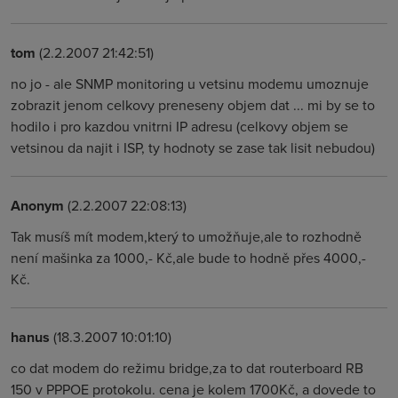
tom
(2.2.2007 21:42:51)
no jo - ale SNMP monitoring u vetsinu modemu umoznuje
zobrazit jenom celkovy preneseny objem dat ... mi by se to
hodilo i pro kazdou vnitrni IP adresu (celkovy objem se
vetsinou da najit i ISP, ty hodnoty se zase tak lisit nebudou)
Anonym
(2.2.2007 22:08:13)
Tak musíš mít modem,který to umožňuje,ale to rozhodně
není mašinka za 1000,- Kč,ale bude to hodně přes 4000,-
Kč.
hanus
(18.3.2007 10:01:10)
co dat modem do režimu bridge,za to dat routerboard RB
150 v PPPOE protokolu. cena je kolem 1700Kč, a dovede to