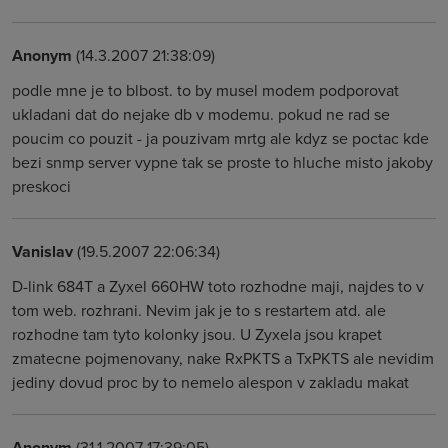
Anonym
(14.3.2007 21:38:09)
podle mne je to blbost. to by musel modem podporovat
ukladani dat do nejake db v modemu. pokud ne rad se
poucim co pouzit - ja pouzivam mrtg ale kdyz se poctac kde
bezi snmp server vypne tak se proste to hluche misto jakoby
preskoci
Vanislav
(19.5.2007 22:06:34)
D-link 684T a Zyxel 660HW toto rozhodne maji, najdes to v
tom web. rozhrani. Nevim jak je to s restartem atd. ale
rozhodne tam tyto kolonky jsou. U Zyxela jsou krapet
zmatecne pojmenovany, nake RxPKTS a TxPKTS ale nevidim
jediny dovud proc by to nemelo alespon v zakladu makat
Anonym
(31.1.2007 17:39:05)