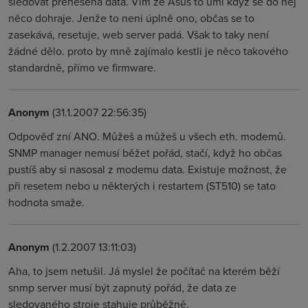
sledovat přenesená data. Vim že Asus to umí když se do něj
něco dohraje. Jenže to neni úplně ono, občas se to
zasekává, resetuje, web server padá. Však to taky není
žádné dělo. proto by mně zajímalo kestli je něco takového
standardně, přímo ve firmware.
Anonym
(31.1.2007 22:56:35)
Odpověď zní ANO. Můžeš a můžeš u všech eth. modemů.
SNMP manager nemusí běžet pořád, stačí, když ho občas
pustíš aby si nasosal z modemu data. Existuje možnost, že
při resetem nebo u některých i restartem (ST510) se tato
hodnota smaže.
Anonym
(1.2.2007 13:11:03)
Aha, to jsem netušil. Já myslel že počítač na kterém běží
snmp server musí být zapnutý pořád, že data ze
sledovaného stroje stahuje průběžně.