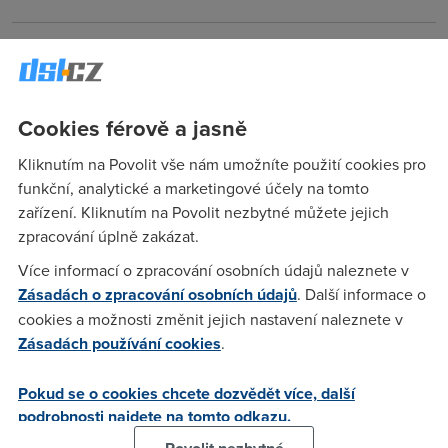
M
(31.1.2007 15:46:55)
jojo, to je prave ten problem. potrebuju nec co pobezi primo
na modemu/routeru, snmp je dobry ale musel by bezet
Cookies férově a jasně
porad pocitac coz nechci
Kliknutím na Povolit vše nám umožníte použití cookies pro
funkční, analytické a marketingové účely na tomto
Anonym
(31.1.2007 16:47:28)
zařízení. Kliknutím na Povolit nezbytné můžete jejich
zpracování úplně zakázat.
Cisco 876
Více informací o zpracování osobních údajů naleznete v
Zásadách o zpracování osobních údajů
. Další informace o
Adam
(31.1.2007 17:11:56)
cookies a možnosti změnit jejich nastavení naleznete v
Umí to např. Asus wl500g. Je to suprová mašinka,navíc má
Zásadách používání cookies
.
velkou routovací tabulku,tak se nastává vytuhnutí jako např.
u G664T pokud není zrovna v režimu bridge. Do toho Asusu
Pokud se o cookies chcete dozvědět více, další
lze dohrát spoustu věcí,např Webserver,cron,php,atd. Nebo
podrobnosti najdete na tomto odkazu.
například monitoring dat podle IP adres+grafy. Mám tam taky