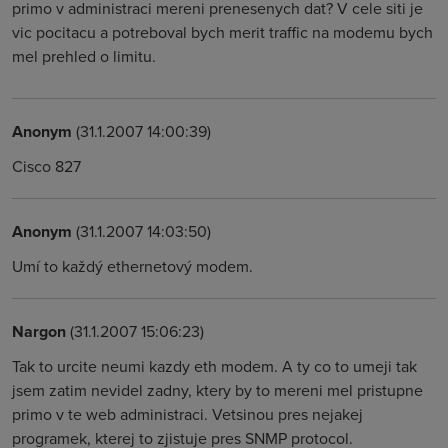
primo v administraci mereni prenesenych dat? V cele siti je
vic pocitacu a potreboval bych merit traffic na modemu bych
mel prehled o limitu.
Anonym
(31.1.2007 14:00:39)
Cisco 827
Anonym
(31.1.2007 14:03:50)
Umí to každý ethernetový modem.
Nargon
(31.1.2007 15:06:23)
Tak to urcite neumi kazdy eth modem. A ty co to umeji tak
jsem zatim nevidel zadny, ktery by to mereni mel pristupne
primo v te web administraci. Vetsinou pres nejakej
programek, kterej to zjistuje pres SNMP protocol.