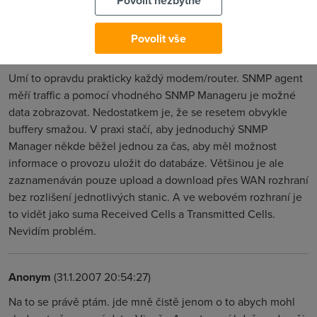
Povolit nezbytné
rychlostní omezení pro určité IP a taky podle času.
Povolit vše
jankop
(31.1.2007 17:49:48)
Umí to opravdu prakticky každý modem/router. SNMP agent
měří traffic a pomocí vhodného SNMP Manageru je možné
data zobrazovat. Nedostatkem je, že se resetem obvykle
buffery smažou. V praxi stačí, aby jednoduchý SNMP
Manager někde běžel jednou za čas, aby měl možnost
informace o provozu uložit do databáze. Většinou je ale
zaznamenáván pouze upload a download přes WAN rozhraní
bez rozlišení jednotlivých stanic. A ve webovém rozhraní je
to vidět jako suma Received Cells a Transmitted Cells.
Nevidím problém.
Anonym
(31.1.2007 20:54:27)
Na to se právě ptám. jde mně čistě jenom o to abych mohl