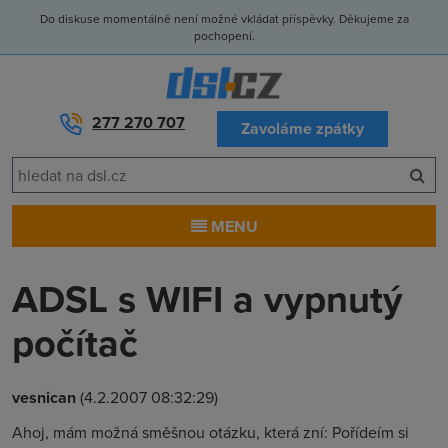
Do diskuse momentálně není možné vkládat příspěvky. Děkujeme za
pochopení.
277 270 707
Zavoláme zpátky
MENU
ADSL s WIFI a vypnutý
počítač
vesnican
(4.2.2007 08:32:29)
Ahoj, mám možná směšnou otázku, která zní: Pořídeím si