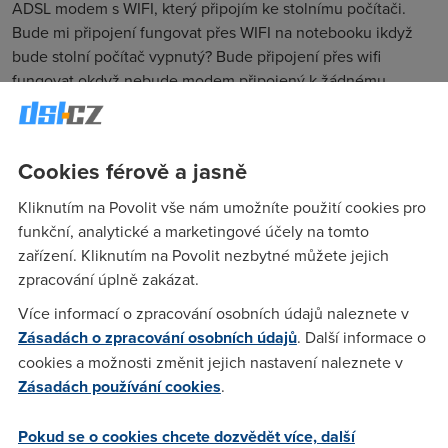
ADSL modem s WIFI, který připojím ke stolnímu počítači.
Bude mi připojení fungovat přes WIFI na notebooku ikdyž
bude stolní počítač vypnutý? Bude připojení přes wifi
fungovat okdyž nebude modem připojený k žádnému
stolnímu počítači? Může být modem nonstop zapnutý a když
pustím notebook, tak bude hned online? Jaký modem z nižší
cenové skupiny byste doporučili zejména kvůli stabilitě?
Cookies férově a jasně
Děkuji za případné rady, Aleš.
Kliknutím na Povolit vše nám umožníte použití cookies pro
funkční, analytické a marketingové účely na tomto
rosi
(4.2.2007 09:09:35)
zařízení. Kliknutím na Povolit nezbytné můžete jejich
zpracování úplně zakázat.
na všechny otázky lze odpovědět ANO. mám to tak 1/2 roku
a vše jede bez problémů. mám modem/router SMC7908 .
Více informací o zpracování osobních údajů naleznete v
Zásadách o zpracování osobních údajů
. Další informace o
cookies a možnosti změnit jejich nastavení naleznete v
Josef
(29.8.2007 21:15:31)
Zásadách používání cookies
.
Prosím jak máte Wifi na tom SMC7908 nastaven. Nejsem to
schopen rozchodit proti notebooku. Notebook mi v jiných
Pokud se o cookies chcete dozvědět více, další