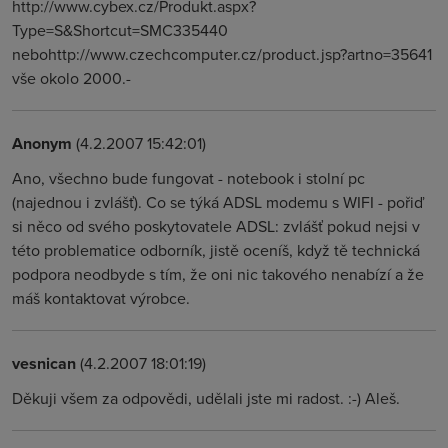
http://www.cybex.cz/Produkt.aspx?
Type=S&Shortcut=SMC335440
nebohttp://www.czechcomputer.cz/product.jsp?artno=35641
vše okolo 2000.-
Anonym
(4.2.2007 15:42:01)
Ano, všechno bude fungovat - notebook i stolní pc
(najednou i zvlášť). Co se týká ADSL modemu s WIFI - pořiď
si něco od svého poskytovatele ADSL: zvlášť pokud nejsi v
této problematice odborník, jistě oceníš, když tě technická
podpora neodbyde s tím, že oni nic takového nenabízí a že
máš kontaktovat výrobce.
vesnican
(4.2.2007 18:01:19)
Děkuji všem za odpovědi, udělali jste mi radost. :-) Aleš.