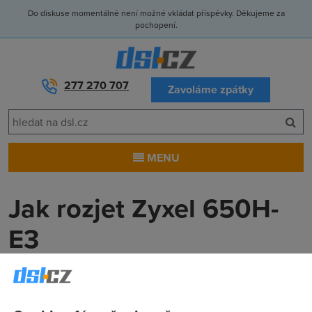
Do diskuse momentálně není možné vkládat příspěvky. Děkujeme za
pochopení.
277 270 707
Zavoláme zpátky
MENU
Jak rozjet Zyxel 650H-
E3
oweitzu
(12.2.2007 11:37:50)
Jak rozjet Zyxel 650H-E3? Zapojim vsechny kably ale nevic