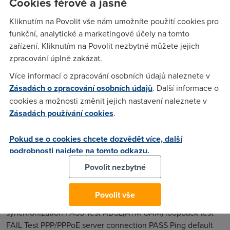
Cookies férově a jasně
co dal,kdo poradi,diky.
Kliknutím na Povolit vše nám umožníte použití cookies pro
funkční, analytické a marketingové účely na tomto
Anonym
(12.2.2007 12:25:01)
zařízení. Kliknutím na Povolit nezbytné můžete jejich
zpracování úplně zakázat.
Dostaneš se z PC na router?
Více informací o zpracování osobních údajů naleznete v
Zásadách o zpracování osobních údajů
. Další informace o
oweitzu
(12.2.2007 15:55:53)
cookies a možnosti změnit jejich nastavení naleznete v
Tak uz to jede ale mam problem, kdyz serfuju tak se chvilku
Zásadách používání cookies
.
stranky nacitaji,chvilku ne,pak zas jo,pak zas ne atd. co s tim
je? Dela to jak ve FF tak v MSIE
Pokud se o cookies chcete dozvědět více, další
podrobnosti najdete na tomto odkazu.
Povolit nezbytné
oweitzu
(12.2.2007 16:41:37)
pri diagnostice mi to pise tohle: LAN connections Test your
Povolit vše
Ethernet Connection PASS WAN connections Test ADSL
synchronization PASS Test ADSL(ATM OAM) loopback test
FAIL Test PPP/PPPoE server connection PASS Ping default