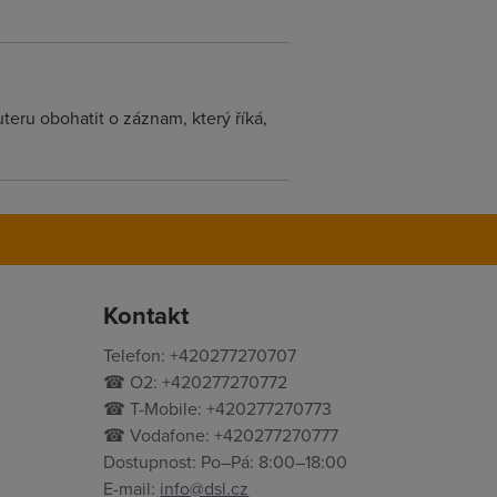
teru obohatit o záznam, který říká,
Kontakt
Telefon: +420277270707
☎ O2: +420277270772
☎ T-Mobile: +420277270773
☎ Vodafone: +420277270777
Dostupnost: Po–Pá: 8:00–18:00
E-mail:
info@dsl.cz