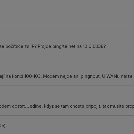
še počítače za IP? Projde ping/telnet na 10.0.0.138?
mají na konci 100-103. Modem nejde ani pingnout. U WANu nelze
dem dostat. Jedine, kdyz se tam chcete pripojit, tak musite pr
05)