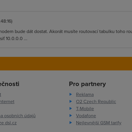
48:16)
 modem bude dát dostat. Akorát musíte routovací tabulku toho rou
ť 10.0.0.0 ...
ečnosti
Pro partnery
t
Reklama
nternet
O2 Czech Republic
T-Mobile
a osobních údajů
Vodafone
e dsl.cz
Nejlevnější GSM tarify