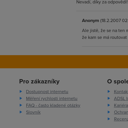
Nevadí, díky za odpovědi!
Anonym
(18.2.2007 02:
Ale jistě, že se na ten
že kam se má routovat sí
Pro zákazníky
O spol
Dostupnost internetu
Kontak
Měření rychlosti internetu
ADSL I
FAQ - často kladené otázky
Kariéra
Slovník
Ochran
Recenz