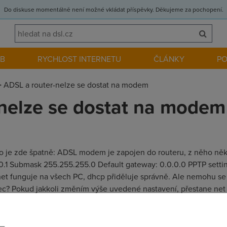
Do diskuse momentálně není možné vkládat příspěvky. Děkujeme za pochopení.
EB
RYCHLOST INTERNETU
ČLÁNKY
P
>
ADSL a router-nelze se dostat na modem
nelze se dostat na modem
co je zde špatně: ADSL modem je zapojen do routeru, z něho něk
0.0.1 Submask 255.255.255.0 Default gateway: 0.0.0.0 PPTP sett
net funguje na všech PC, dhcp přiděluje správně. Ale nemohu se p
c? Pokud jakkoli změním výše uvedené nastavení, přestane net jí