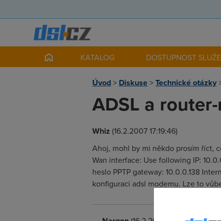
KATALOG
DOSTUPNOST SLUŽ
Úvod
>
Diskuse
>
Technické otázky
ADSL a router-
Whiz
(16.2.2007 17:19:46)
Ahoj, mohl by mi někdo prosím říct, 
Wan interface: Use following IP: 10.
heslo PPTP gateway: 10.0.0.138 Inter
konfiguraci adsl modemu. Lze to vůbe
Nargon
(16.2.2007 21:36:14)