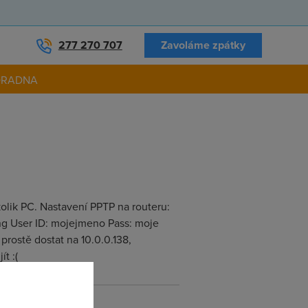
277 270 707
Zavoláme zpátky
ORADNA
olik PC. Nastavení PPTP na routeru:
ing User ID: mojejmeno Pass: moje
rostě dostat na 10.0.0.138,
t :(