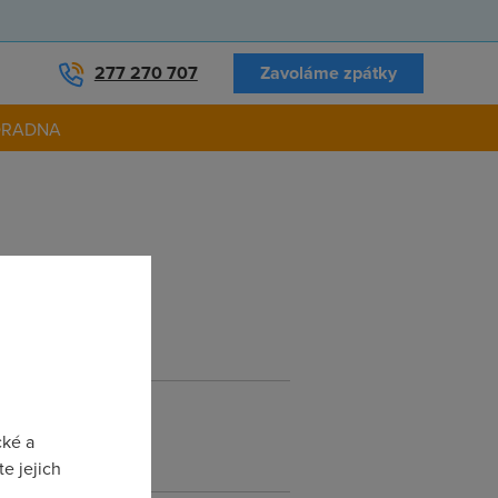
277 270 707
Zavoláme zpátky
ORADNA
cké a
e jejich