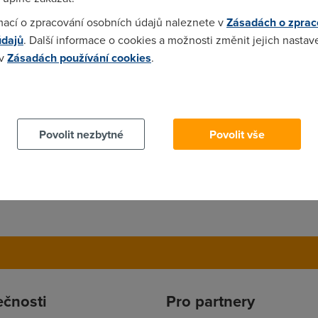
mací o zpracování osobních údajů naleznete v
Zásadách o zprac
údajů
. Další informace o cookies a možnosti změnit jejich nastav
 v
Zásadách používání cookies
.
 cookies chcete dozvědět více, další podrobnosti najdete na t
Povolit nezbytné
Povolit vše
ečnosti
Pro partnery