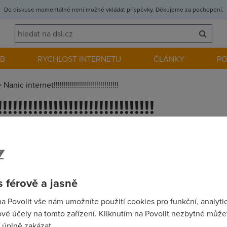
Do diskuse momentálně není možné vkládat příspěvky. Děkujeme za pochopení.
EB
RYCHLOST INTERNETU
ČLÁNKY
P
>
Nanic internet!!!!!!!!!!!!!!!!!!!!!!!!!!!!!!!!
!!!!!!!!!!!!!!!!!!!!!!!!!
 meter rychlosti netu my ukazyje 51,2 kb/s.:-(
 férově a jasně
na Povolit vše nám umožníte použití cookies pro funkční, analyti
vé účely na tomto zařízení. Kliknutím na Povolit nezbytné můžet
 úplně zakázat.