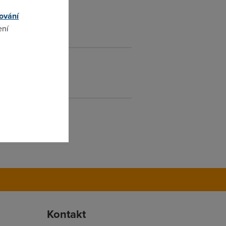
ování
ení
omto
Kontakt