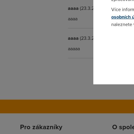
aaaa
(23.3.2004 12:18:44)
Více infor
osobních 
aaaa
naleznete
aaaa
(23.3.2004 12:23:58)
Pokud se o
odkazu.
aaaaa
Pro zákazníky
O spol