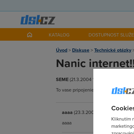
KATALOG
DOSTUPNOST SLUŽ
Úvod
>
Diskuse
>
Technické otázky
Nanic internet!!!!!!!
SEME
(21.3.2004 16:42:12)
To vase pripojenie je uplne na nic,moj
Cookies
aaaa
(23.3.2004 12:16:56)
Kliknutím 
aaaa
marketingo
zpracování