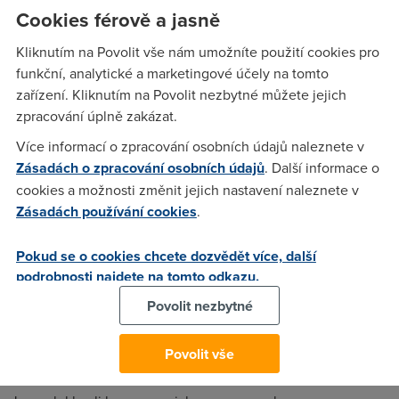
Nargon
(31.3.2007 15:35:49)
Cookies férově a jasně
Ne nemenit nebo na vas vlitnu ja.
Kliknutím na Povolit vše nám umožníte použití cookies pro
funkční, analytické a marketingové účely na tomto
zařízení. Kliknutím na Povolit nezbytné můžete jejich
Anonym
(31.3.2007 15:37:59)
zpracování úplně zakázat.
Ale on je inženýr!!
Více informací o zpracování osobních údajů naleznete v
Zásadách o zpracování osobních údajů
. Další informace o
cookies a možnosti změnit jejich nastavení naleznete v
Nargon
(31.3.2007 16:12:06)
Zásadách používání cookies
.
To na me neplati.
Pokud se o cookies chcete dozvědět více, další
podrobnosti najdete na tomto odkazu.
Anonym
(31.3.2007 16:24:32)
Povolit nezbytné
Sice inženýr, ale IP chce změnit stejně kvůli rapidshare...
Povolit vše
Nargon
(31.3.2007 16:45:04)