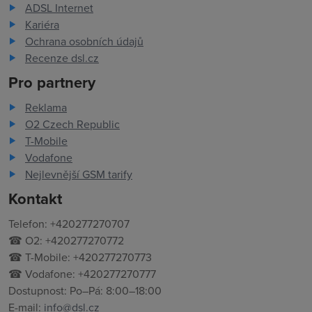
ADSL Internet
Kariéra
Ochrana osobních údajů
Recenze dsl.cz
Pro partnery
Reklama
O2 Czech Republic
T-Mobile
Vodafone
Nejlevnější GSM tarify
Kontakt
Telefon: +420277270707
☎ O2: +420277270772
☎ T-Mobile: +420277270773
☎ Vodafone: +420277270777
Dostupnost: Po–Pá: 8:00–18:00
E-mail:
info@dsl.cz