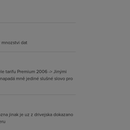
y mnozstvi dat
ele tarifu Premium 2006 -> Jinými
Nenapadá mně jediné slušné slovo pro
zna jinak je uz z drivejska dokazano
eru