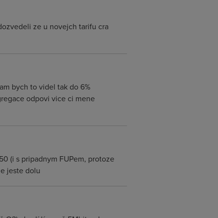
ozvedeli ze u novejch tarifu cra
tam bych to videl tak do 6%
gregace odpovi vice ci mene
 1:50 (i s pripadnym FUPem, protoze
de jeste dolu