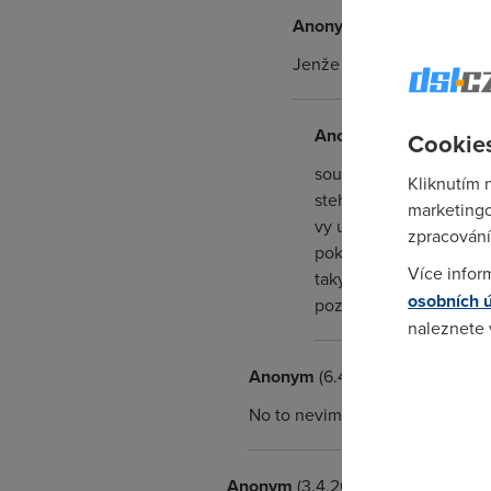
Anonym
(4.4.2007 13:22:
Jenže volný má podstatně 
Anonym
(4.4.2007 14:
Cookies
souhlas, ale co se tim 
Kliknutím 
stehovat, kvuli kabelo
marketingo
vy uz asi nepamatujete 
zpracování
pokryl vsech 5 ustreden
Více infor
taky, co myslis, ze bud
osobních 
pozadavkama
naleznete
Anonym
(6.4.2007 13:43:18)
Pokud se o
odkazu.
No to nevim, ping je pořád stej
Anonym
(3.4.2007 21:48:00)