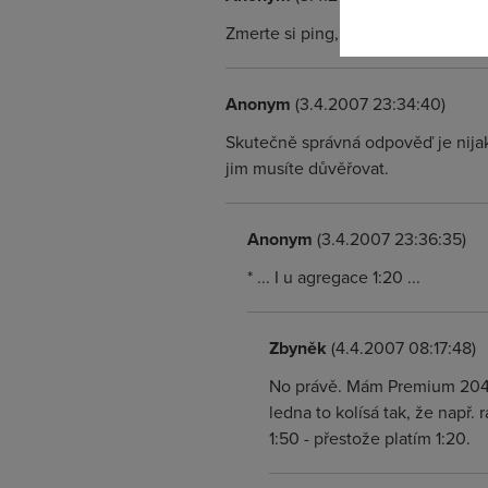
Zmerte si ping, ktery ted mate. Kd
Anonym
(3.4.2007 23:34:40)
Skutečně správná odpověď je nijak.
jim musíte důvěřovat.
Anonym
(3.4.2007 23:36:35)
* ... I u agregace 1:20 ...
Zbyněk
(4.4.2007 08:17:48)
No právě. Mám Premium 2048/
ledna to kolísá tak, že např.
1:50 - přestože platím 1:20.