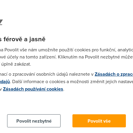
02)
menší pokrytí, v podstatě jen pár velkých měst...
05:52)
 férově a jasně
meni? Zakaznik se vzdy rozhoduje na zaklade dostupnosti :-)) treb
na Povolit vše nám umožníte použití cookies pro funkční, analyti
vemu neomezenemu pripojeni kdesi u prahy, tehdy sme totiz plati
vé účely na tomto zařízení. Kliknutím na Povolit nezbytné můžet
:-)) jenze je pokrejval nebo aspon tady lokalne 5 ustreden naraz
 úplně zakázat.
 v nasem meste :-)) proto volnej ma atraktivni ceny a NEJnizsi, a
mací o zpracování osobních údajů naleznete v
Zásadách o zprac
e posilovat pater? Tezko :-) tADY je proste 10x min zakazniku jak
údajů
. Další informace o cookies a možnosti změnit jejich nastav
 v
Zásadách používání cookies
.
 cookies chcete dozvědět více, další podrobnosti najdete na t
nej do 15ms i když to jede na 100% tak to je stejný jako když to 
Povolit nezbytné
Povolit vše