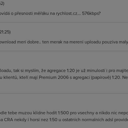
52)
ovídá o přesnosti měřáku na rychlost.cz... 576kbps?
21:25)
e download meri dobre.. ten merak na mereni uploadu pouziva mal
adu, tak si myslím, že agregace 1:20 je už minulostí i pro majit
 u klientů, kteří mají Premium 2006 s agregací (papírově) 1:20. 
podle tebe muzou klidne hodit 1:500 pro vsechny a nikdo nic nepo
 ma CRA nekdy i horsi nez 1:50 u ostatnich normalnich adsl provid