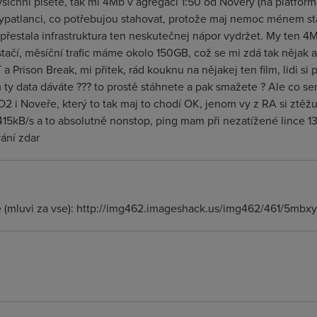
všichni píšete, tak mi 4Mb v agregaci 1:50 od Novery (na platform
ni vypatlanci, co potřebujou stahovat, protože maj nemoc ménem s
, přestala infrastruktura ten neskutečnej nápor vydržet. My ten 4
ačí, měsíční trafic máme okolo 150GB, což se mi zdá tak nějak ak
Prison Break, mi přitek, rád kouknu na nějakej ten film, lidi si po
 ty data dáváte ??? to prostě stáhnete a pak smažete ? Ale co s
 O2 i Noveře, který to tak maj to chodí OK, jenom vy z RA si ztěž
 415kB/s a to absolutně nonstop, ping mam při nezatížené lince 
vání zdar
 (mluvi za vse): http://img462.imageshack.us/img462/461/5mbx