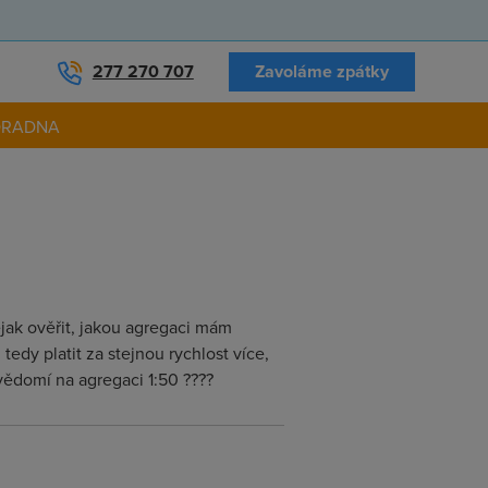
277 270 707
Zavoláme zpátky
ORADNA
jak ověřit, jakou agregaci mám
edy platit za stejnou rychlost více,
vědomí na agregaci 1:50 ????