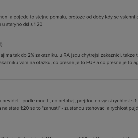
meni a pojede to stejne pomalu, protoze od doby kdy se vsichni d
 u staryho dsl s 1:20
1)
zajima tak do 2% zakazniku. u RA jsou chytrejsi zakaznici, takze 
kazniku vam na otazku, co presne je to FUP a co presne je to a
y nevidel - podle mne ti, co netahaj, prejdou na vyssi rychlost s
 na stare 1:20 se to "zahusti" - zustanou stahovaci a rychlost puj