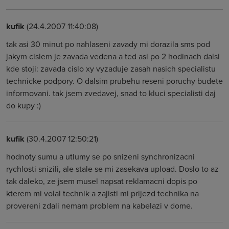
kufik
(24.4.2007 11:40:08)
tak asi 30 minut po nahlaseni zavady mi dorazila sms pod
jakym cislem je zavada vedena a ted asi po 2 hodinach dalsi
kde stoji: zavada cislo xy vyzaduje zasah nasich specialistu
technicke podpory. O dalsim prubehu reseni poruchy budete
informovani. tak jsem zvedavej, snad to kluci specialisti daj
do kupy :)
kufik
(30.4.2007 12:50:21)
hodnoty sumu a utlumy se po snizeni synchronizacni
rychlosti snizili, ale stale se mi zasekava upload. Doslo to az
tak daleko, ze jsem musel napsat reklamacni dopis po
kterem mi volal technik a zajisti mi prijezd technika na
provereni zdali nemam problem na kabelazi v dome.