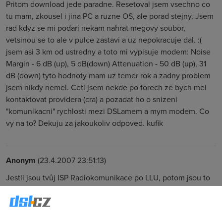
Pritom download jede paradne. Resetoval jsem vsechno co
tu mam, zkousel i jina PC a ruzne OS, ale porad stejny. Jsem
rad kdyz se mi podari nekam nahrat megovy soubor,
vetsinou se to ale v pulce zastavi a uz nepokracuje dal. :(
jsem asi 3 km od ustredny a toto mi vypisuje modem: Noise
Margin - 6 dB (up), 5 dB(down) Attenuation - 50 dB (up), 31
dB (down) tyto hodnoty mam uz temer rok a zadny problem
jsem nikdy nemel. Cetl jsem nekde po forech ze bych mel
kontaktovat providera (cra) a pozadat ho o snizeni
"komunikacni" rychlosti mezi DSLamem a mym modem. Co
vy na to? Dekuju za jakoukoliv odpoved. kufik
Anonym
(23.4.2007 23:51:13)
Jestli jsou tvůj ISP Radiokomunikace po LLU, potom jsou to
normální hodnoty. Ten útlum je sice o hodně vyšší, než by
člověk rád viděl, ale můžeš být na horším vedení. Pokud je
to O2 tak to je potom horší, to bych jim asi brnknul. Jinak,