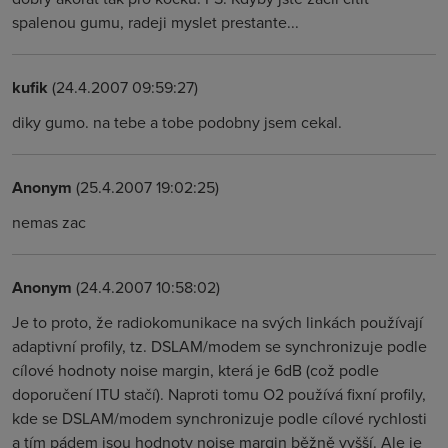
spalenou gumu, radeji myslet prestante...
kufik
(24.4.2007 09:59:27)
diky gumo. na tebe a tobe podobny jsem cekal.
Anonym
(25.4.2007 19:02:25)
nemas zac
Anonym
(24.4.2007 10:58:02)
Je to proto, že radiokomunikace na svých linkách používají
adaptivní profily, tz. DSLAM/modem se synchronizuje podle
cílové hodnoty noise margin, která je 6dB (což podle
doporučení ITU stačí). Naproti tomu O2 používá fixní profily,
kde se DSLAM/modem synchronizuje podle cílové rychlosti
a tím pádem jsou hodnoty noise margin běžně vyšší. Ale je