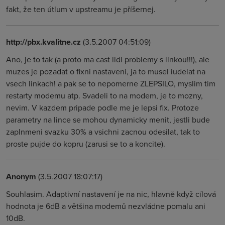
fakt, že ten útlum v upstreamu je příšernej.
http://pbx.kvalitne.cz
(3.5.2007 04:51:09)
Ano, je to tak (a proto ma cast lidi problemy s linkou!!!), ale
muzes je pozadat o fixni nastaveni, ja to musel iudelat na
vsech linkach! a pak se to nepomerne ZLEPSILO, myslim tim
restarty modemu atp. Svadeli to na modem, je to mozny,
nevim. V kazdem pripade podle me je lepsi fix. Protoze
parametry na lince se mohou dynamicky menit, jestli bude
zaplnmeni svazku 30% a vsichni zacnou odesilat, tak to
proste pujde do kopru (zarusi se to a koncite).
Anonym
(3.5.2007 18:07:17)
Souhlasim. Adaptivní nastavení je na nic, hlavně když cílová
hodnota je 6dB a většina modemů nezvládne pomalu ani
10dB.