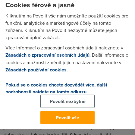
pokud ti takhle blbne jenom upload, linkou to fakt nebude.
Cookies férově a jasně
Zkus pomocí netlimiteru ten upload trochu omezit nebo si
Kliknutím na Povolit vše nám umožníte použití cookies pro
pohrát s MTU.
funkční, analytické a marketingové účely na tomto
zařízení. Kliknutím na Povolit nezbytné můžete jejich
kufik
(24.4.2007 07:48:13)
zpracování úplně zakázat.
jojo, jsou to radiokomunikace. Nejhorsi je, ze upload nema
Více informací o zpracování osobních údajů naleznete v
stabilni rychlost. lita nahoru a dolu ale max rychlost co jsem
Zásadách o zpracování osobních údajů
. Další informace o
za poslednich par dnu videl bylo 10Kb.. ale vetsinou to jede
cookies a možnosti změnit jejich nastavení naleznete v
2-5Kb.. coz je uplne tragedie. Nevadi mi kdyby mi to jelo
Zásadách používání cookies
.
treba 256kbps (32Kb).. ale tohle se fakt neda. Jdu zhavit
horkou linku do CRA :)
Pokud se o cookies chcete dozvědět více, další
podrobnosti najdete na tomto odkazu.
Povolit nezbytné
Anonym
(24.4.2007 09:29:59)
Ty woe, vy ste fakt strejdove. Zapojte mozek: Jak muze byt
Povolit vše
jedna hodnota za stejnych podminek pro nekoho malo a pro
jineho OK? Co to je za blbost? Jasne, ze ty hodnoty jsou
dobry akorat tak pro kocku. PS: Kdyby jste zacli citit