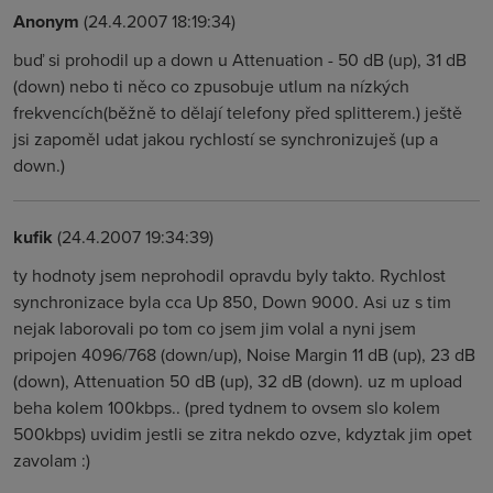
Anonym
(24.4.2007 18:19:34)
buď si prohodil up a down u Attenuation - 50 dB (up), 31 dB
(down) nebo ti něco co zpusobuje utlum na nízkých
frekvencích(běžně to dělají telefony před splitterem.) ještě
jsi zapoměl udat jakou rychlostí se synchronizuješ (up a
down.)
kufik
(24.4.2007 19:34:39)
ty hodnoty jsem neprohodil opravdu byly takto. Rychlost
synchronizace byla cca Up 850, Down 9000. Asi uz s tim
nejak laborovali po tom co jsem jim volal a nyni jsem
pripojen 4096/768 (down/up), Noise Margin 11 dB (up), 23 dB
(down), Attenuation 50 dB (up), 32 dB (down). uz m upload
beha kolem 100kbps.. (pred tydnem to ovsem slo kolem
500kbps) uvidim jestli se zitra nekdo ozve, kdyztak jim opet
zavolam :)