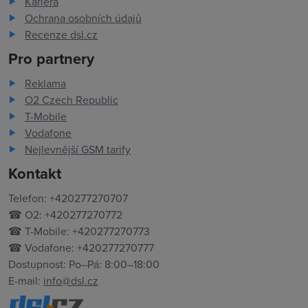
Kariéra
Ochrana osobních údajů
Recenze dsl.cz
Pro partnery
Reklama
O2 Czech Republic
T-Mobile
Vodafone
Nejlevnější GSM tarify
Kontakt
Telefon: +420277270707
☎ O2: +420277270772
☎ T-Mobile: +420277270773
☎ Vodafone: +420277270777
Dostupnost: Po–Pá: 8:00–18:00
E-mail:
info@dsl.cz