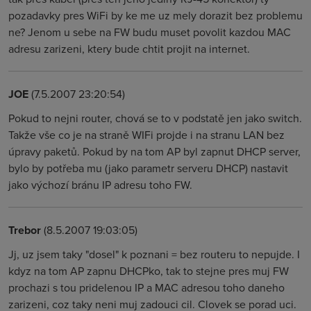
pozadavky pres WiFi by ke me uz mely dorazit bez problemu
ne? Jenom u sebe na FW budu muset povolit kazdou MAC
adresu zarizeni, ktery bude chtit projit na internet.
JOE
(7.5.2007 23:20:54)
Pokud to nejni router, chová se to v podstatě jen jako switch.
Takže vše co je na straně WIFi projde i na stranu LAN bez
úpravy paketů. Pokud by na tom AP byl zapnut DHCP server,
bylo by potřeba mu (jako parametr serveru DHCP) nastavit
jako výchozí bránu IP adresu toho FW.
Trebor
(8.5.2007 19:03:05)
Jj, uz jsem taky "dosel" k poznani = bez routeru to nepujde. I
kdyz na tom AP zapnu DHCPko, tak to stejne pres muj FW
prochazi s tou pridelenou IP a MAC adresou toho daneho
zarizeni, coz taky neni muj zadouci cil. Clovek se porad uci.