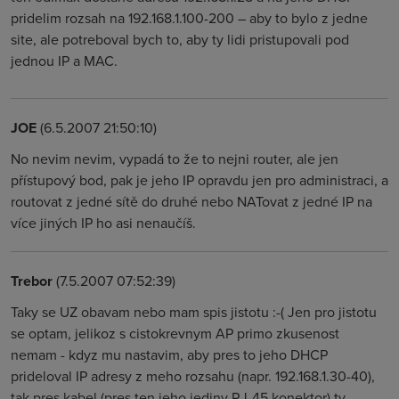
pridelim rozsah na 192.168.1.100-200 – aby to bylo z jedne
site, ale potreboval bych to, aby ty lidi pristupovali pod
jednou IP a MAC.
JOE
(6.5.2007 21:50:10)
No nevim nevim, vypadá to že to nejni router, ale jen
přístupový bod, pak je jeho IP opravdu jen pro administraci, a
routovat z jedné sítě do druhé nebo NATovat z jedné IP na
více jiných IP ho asi nenaučíš.
Trebor
(7.5.2007 07:52:39)
Taky se UZ obavam nebo mam spis jistotu :-( Jen pro jistotu
se optam, jelikoz s cistokrevnym AP primo zkusenost
nemam - kdyz mu nastavim, aby pres to jeho DHCP
prideloval IP adresy z meho rozsahu (napr. 192.168.1.30-40),
tak pres kabel (pres ten jeho jediny RJ-45 konektor) ty