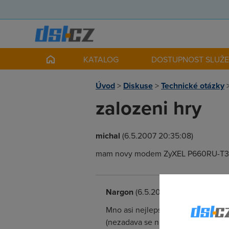
KATALOG
DOSTUPNOST SLUŽ
Úvod
>
Diskuse
>
Technické otázky
zalozeni hry
michal
(6.5.2007 20:35:08)
mam novy modem ZyXEL P660RU-T3 a po
Nargon
(6.5.2007 21:15:59)
Mno asi nejlepsi reseni je zalozit
(nezadava se nic specifickeho, jen