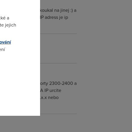
u, aby jste se nekoukal na jinej :) a
je rozsah portu. A IP adress je ip
cké a
e jejich
ování
ení
31)
omto
of Empires 2 vyuziva porty 2300-2400 a
ort to ma pouzivat. A IP urcite
 pridelil. Neco 10.0.x.x nebo