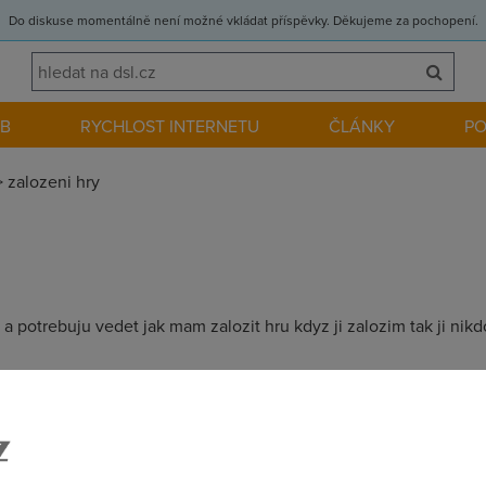
Do diskuse momentálně není možné vkládat příspěvky. Děkujeme za pochopení.
EB
RYCHLOST INTERNETU
ČLÁNKY
P
>
zalozeni hry
trebuju vedet jak mam zalozit hru kdyz ji zalozim tak ji nikd
 hru a na modemu forwardovat porty, ktery ta hra vyuziva. Na tom
 zakladni smerovaci hodnoty), takze ani navod psat nebudu, jen 