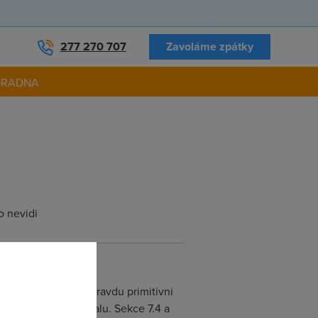
277 270 707
Zavoláme zpátky
ORADNA
o nevidi
hle modemu je to opravdu primitivni
se podivej do manualu. Sekce 7.4 a