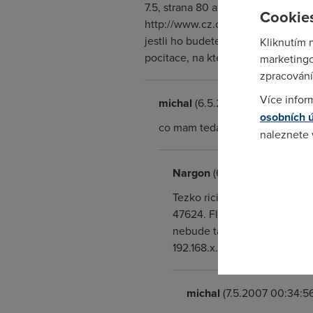
7.5, strana 80 az 81. Jo a ja pouzi
Cookies
http://www.cz.o2.com/public_cont/
jestli ho budete stahovat tak smaza
Kliknutím 
pocitace, na kterej se tenhle rosa
marketingo
zpracování
Více infor
michal
(6.5.2007 23:10:28)
osobních 
co mam teda do tech policek sta
naleznete
Pokud se o
Nargon
(6.5.2007 23:57:06)
odkazu.
Tezko rici jake porty. Nevim 
47624. FlatOut 2 zase vyuziva
nebude ta co jste napsal. Al
192.168.x.x
michal
(7.5.2007 00:34:56