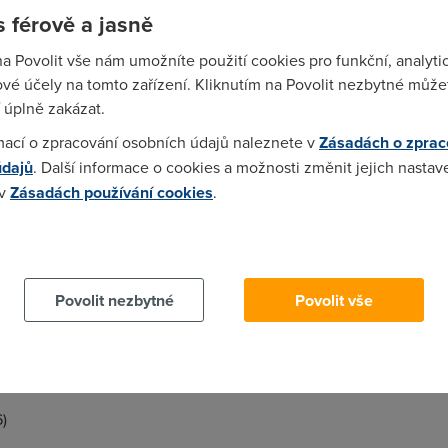
vam tenhle manual:
 férově a jasně
d/54/267713_62891_zyxel_p660ru_manual_en.pdf to jen pro jistot
t mezery z odkazu. Mno jen na rychlo reknu Start port a End port 
na Povolit vše nám umožníte použití cookies pro funkční, analyti
h presmeruje.
vé účely na tomto zařízení. Kliknutím na Povolit nezbytné můžet
 úplně zakázat.
mací o zpracování osobních údajů naleznete v
Zásadách o zprac
údajů
. Další informace o cookies a možnosti změnit jejich nastav
rt a end port zadat aby mi to bezelo ip tam dam svou (85.70.213.
 v
Zásadách používání cookies
.
 cookies chcete dozvědět více, další podrobnosti najdete na t
jake porty ta hra vyuziva. Ani nevim jaka to je hra :) Treba Age 
Povolit nezbytné
Povolit vše
 23756. A jeste je nekdy v ty hre primo moznost nastavit jakej p
e bude to LAN IP vaseho pocitace. Tj ta ip, kterou vam ten modem
)