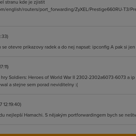
l stranu kde je zjistit
om/english/routers/port_forwarding/ZyXEL/Prestige660RU-T3/P
:33)
m se otevre prikazovy radek a do nej napsat: ipconfig A pak si jen 
7:11)
 hry Soldiers: Heroes of World War II 2302-2302a6073-6073 a ip
rewal a stejne sem porad neviditelny :(
7 12:19:40)
vdu nejlepší Hamachi. S nějakým portforwardingem bych se neštv