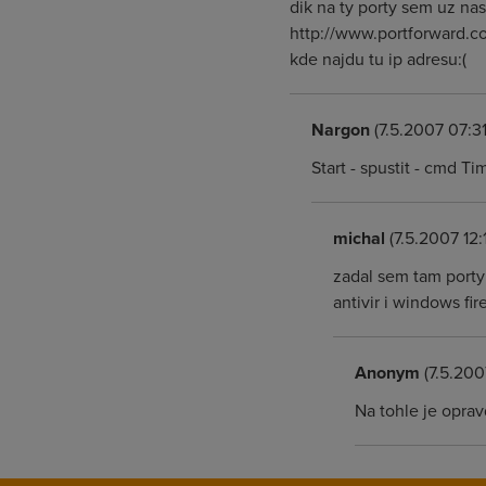
dik na ty porty sem uz nase
http://www.portforward.c
kde najdu tu ip adresu:(
Nargon
(7.5.2007 07:31
Start - spustit - cmd Ti
michal
(7.5.2007 12:1
zadal sem tam porty
antivir i windows fi
Anonym
(7.5.200
Na tohle je opra