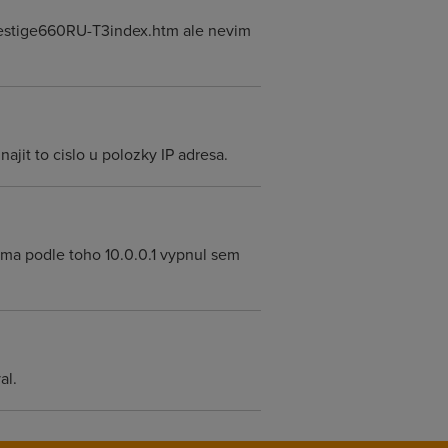
restige660RU-T3index.htm ale nevim
najit to cislo u polozky IP adresa.
 ma podle toho 10.0.0.1 vypnul sem
al.