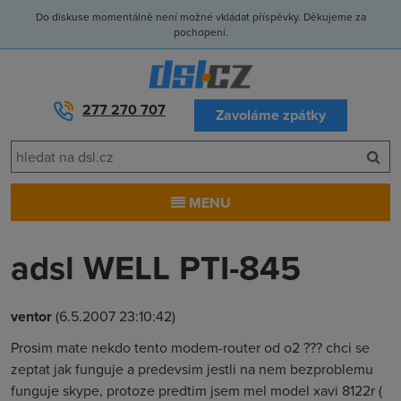
Do diskuse momentálně není možné vkládat příspěvky. Děkujeme za
pochopení.
277 270 707
Zavoláme zpátky
MENU
adsl WELL PTI-845
ventor
(6.5.2007 23:10:42)
Prosim mate nekdo tento modem-router od o2 ??? chci se
zeptat jak funguje a predevsim jestli na nem bezproblemu
funguje skype, protoze predtim jsem mel model xavi 8122r (