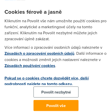
Dusanek
(8.8.2007 21:33:50)
Ahoj a jede pod vistama dik když tak pisni 199-160-406
Cookies férově a jasně
Kliknutím na Povolit vše nám umožníte použití cookies pro
Freezy
(7.5.2007 23:17:09)
funkční, analytické a marketingové účely na tomto
zařízení. Kliknutím na Povolit nezbytné můžete jejich
radim ti dobre..a ver tomu ...vyhod ho z okna a kup neco
zpracování úplně zakázat.
jineho..a srandu si nedelam
Více informací o zpracování osobních údajů naleznete v
Zásadách o zpracování osobních údajů
. Další informace o
[OP]Kjartan
(8.5.2007 11:12:22)
cookies a možnosti změnit jejich nastavení naleznete v
Zásadách používání cookies
.
Mám pár měsíců G-čkovou (bezdrátovou) verzi tohohle
modemu a jede super. Byl jsem docela u vytržení, když ho
Pokud se o cookies chcete dozvědět více, další
za pár tejdnů začali nabízet u O2 :-D Vypadá neskutečně
podrobnosti najdete na tomto odkazu.
levně (třeba oproti ZyXELům) - přední kryt je průhlednej plast
a za ním jsou vidět zelený diody - některý připájený kolmo,
Povolit nezbytné
jiný šikmo x-), ale uvnitř je plnohodnotná technika od ASUSu
a chipset od Texas Instruments (to je to "TI" v názvu)! Skype
Povolit vše
nevím, ale ICQ a StrongDC++ jedou po j-e-d-n-o-d-u-c-h-o-u-