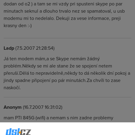
dodan od o2 ) a tam se mi vzdy pri spusteni skype po par
minutach seknul a dlouho trvalo nez se spamatoval, u usb
modemu mi to nedelalo. Dekuji za vese informace, preji
krasny den :-)
Ladp
(7.5.2007 21:28:54)
Já ten modem mám,a se Skype nemám žádný
problém.Někdy se mi ale stane že se spojení netem
přeruší.Dělá to nepravidelně,někdy to dá několik dní pokoj a
jindy spadne připojení po pár minutách.Za chvíli to zase
naskočí.
Anonym
(16.7.2007 16:31:02)
mam PTI 845G (wifi) a nemam s nim zadne problemy