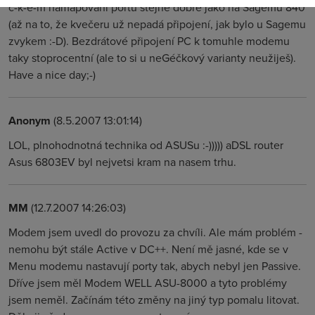
č-k-é-m namapování portu stejně dobře jako na Sagemu 840
(až na to, že kvečeru už nepadá připojení, jak bylo u Sagemu
zvykem :-D). Bezdrátové připojení PC k tomuhle modemu
taky stoprocentní (ale to si u neGéčkový varianty neužiješ).
Have a nice day;-)
Anonym
(8.5.2007 13:01:14)
LOL, plnohodnotná technika od ASUSu :-))))) aDSL router
Asus 6803EV byl nejvetsi kram na nasem trhu.
MM
(12.7.2007 14:26:03)
Modem jsem uvedl do provozu za chvíli. Ale mám problém -
nemohu být stále Active v DC++. Není mě jasné, kde se v
Menu modemu nastavují porty tak, abych nebyl jen Passive.
Dříve jsem měl Modem WELL ASU-8000 a tyto problémy
jsem neměl. Začínám této změny na jiný typ pomalu litovat.