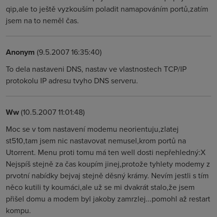
qip,ale to ještě vyzkouším poladit namapováním portů,zatím
jsem na to neměl čas.
Anonym
(9.5.2007 16:35:40)
To dela nastaveni DNS, nastav ve vlastnostech TCP/IP
protokolu IP adresu tvyho DNS serveru.
Ww
(10.5.2007 11:01:48)
Moc se v tom nastavení modemu neorientuju,zlatej
st510,tam jsem nic nastavovat nemusel,krom portů na
Utorrent. Menu proti tomu má ten well dosti nepřehledný:X
Nejspíš stejně za čas koupím jinej,protože tyhlety modemy z
prvotní nabídky bejvaj stejně děsný krámy. Nevím jestli s tím
něco kutili ty koumáci,ale už se mi dvakrát stalo,že jsem
přišel domu a modem byl jakoby zamrzlej...pomohl až restart
kompu.