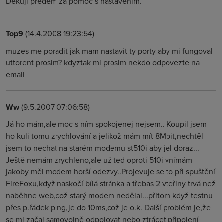
Děkuji předem za pomoc s nastavením.
Top9
(14.4.2008 19:23:54)
muzes me poradit jak mam nastavit ty porty aby mi fungoval
uttorent prosim? kdyztak mi prosim nekdo odpovezte na
email
Ww
(9.5.2007 07:06:58)
Já ho mám,ale moc s ním spokojenej nejsem.. Koupil jsem
ho kuli tomu zrychlování a jelikož mám mít 8Mbit,nechtěl
jsem to nechat na starém modemu st510i aby jel doraz...
Ještě nemám zrychleno,ale už ted oproti 510i vnímám
jakoby měl modem horší odezvy..Projevuje se to při spuštění
FireFoxu,když naskočí bílá stránka a třebas 2 vteřiny trvá než
naběhne web,což starý modem nedělal...přitom když testnu
přes p.řádek ping,je do 10ms,což je o.k. Další problém je,že
se mi začal samovolně odpojovat nebo ztrácet připojení