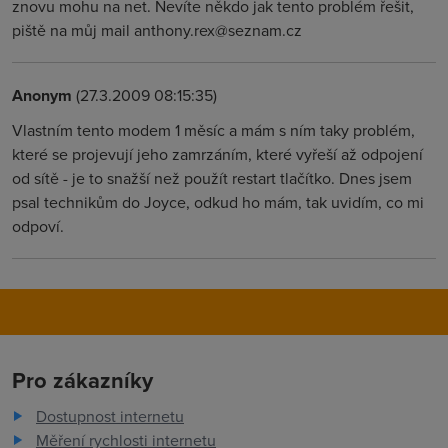
znovu mohu na net. Nevíte někdo jak tento problém řešit,
piště na můj mail anthony.rex@seznam.cz
Anonym
(27.3.2009 08:15:35)
Vlastním tento modem 1 měsíc a mám s ním taky problém,
které se projevují jeho zamrzáním, které vyřeší až odpojení
od sítě - je to snažší než použít restart tlačítko. Dnes jsem
psal technikům do Joyce, odkud ho mám, tak uvidím, co mi
odpoví.
Pro zákazníky
Dostupnost internetu
Měření rychlosti internetu