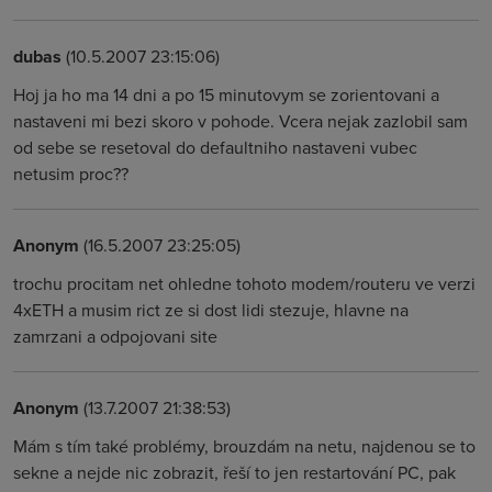
dubas
(10.5.2007 23:15:06)
Hoj ja ho ma 14 dni a po 15 minutovym se zorientovani a
nastaveni mi bezi skoro v pohode. Vcera nejak zazlobil sam
od sebe se resetoval do defaultniho nastaveni vubec
netusim proc??
Anonym
(16.5.2007 23:25:05)
trochu procitam net ohledne tohoto modem/routeru ve verzi
4xETH a musim rict ze si dost lidi stezuje, hlavne na
zamrzani a odpojovani site
Anonym
(13.7.2007 21:38:53)
Mám s tím také problémy, brouzdám na netu, najdenou se to
sekne a nejde nic zobrazit, řeší to jen restartování PC, pak