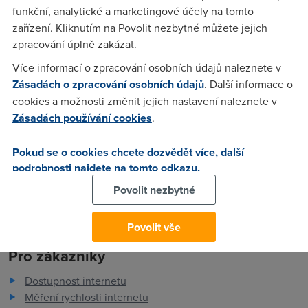
atd.prosim poradte dekuji
funkční, analytické a marketingové účely na tomto
zařízení. Kliknutím na Povolit nezbytné můžete jejich
zpracování úplně zakázat.
Vanislav
(12.5.2007 15:45:38)
Více informací o zpracování osobních údajů naleznete v
precti si manual
Zásadách o zpracování osobních údajů
. Další informace o
cookies a možnosti změnit jejich nastavení naleznete v
Zásadách používání cookies
.
Anonym
(15.5.2007 08:33:56)
hm chytre ale lepsi odpoved tahle nez zadna
Pokud se o cookies chcete dozvědět více, další
podrobnosti najdete na tomto odkazu.
Povolit nezbytné
Povolit vše
Pro zákazníky
Dostupnost internetu
Měření rychlosti internetu