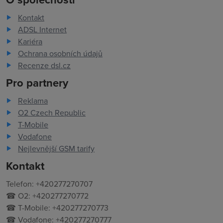
Kontakt
ADSL Internet
Kariéra
Ochrana osobních údajů
Recenze dsl.cz
Pro partnery
Reklama
O2 Czech Republic
T-Mobile
Vodafone
Nejlevnější GSM tarify
Kontakt
Telefon: +420277270707
☎ O2: +420277270772
☎ T-Mobile: +420277270773
☎ Vodafone: +420277270777