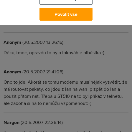
"samotestovani" je mozne jen na http, kde vyuzijete nejaky
proxy server. ale jinak se sam se sebou pres verejnou ip
Povolit vše
nespojite. V lan mate prave pouzivat tu lan ip a port, coz
vam chodi.
Anonym
(20.5.2007 13:26:16)
Děkuji moc, opravdu to byla takováhle blbůstka :)
Anonym
(20.5.2007 21:41:26)
Ono to jde. Akorát se tomu modemu musí nějak vysvětlit, že
má routovat pakety, co jdou z lan na wan ip zpět do lan a
použít přitom nat. Třeba u ST510 na to byl příkaz v telnetu,
ale zaboha si na to nemůžu vzpomenout:-(
Nargon
(20.5.2007 22:36:14)