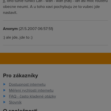
jj, ono tuhle funkci Lan - wan - wan (nat) - lan asi moc routeru
obecne neumi. A u toho xavi pochybuju ze to vubec jde
nastavit.
Anonym
(21.5.2007 06:57:51)
:) ale jde, jde to :)
Pro zákazníky
Dostupnost internetu
Měření rychlosti internetu
FAQ - často kladené otázky
Slovník
O společnosti