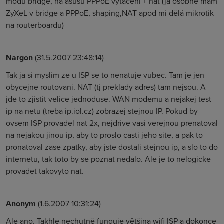
modu bridge, na asusu PPPoE vytáčení + nat (já osobně mám
ZyXeL v bridge a PPPoE, shaping,NAT apod mi dělá mikrotik
na routerboardu)
Nargon
(31.5.2007 23:48:14)
Tak ja si myslim ze u ISP se to nenatuje vubec. Tam je jen
obycejne routovani. NAT (tj preklady adres) tam nejsou. A
jde to zjistit velice jednoduse. WAN modemu a nejakej test
ip na netu (treba ip.iol.cz) zobrazej stejnou IP. Pokud by
ovsem ISP provadel nat 2x, nejdrive vasi verejnou prenatoval
na nejakou jinou ip, aby to proslo casti jeho site, a pak to
pronatoval zase zpatky, aby jste dostali stejnou ip, a slo to do
internetu, tak toto by se poznat nedalo. Ale je to nelogicke
provadet takovyto nat.
Anonym
(1.6.2007 10:31:24)
Ale ano. Takhle nechutně funguje většina wifi ISP a dokonce