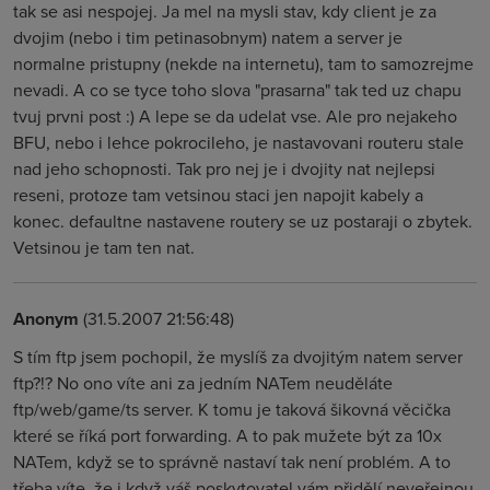
tak se asi nespojej. Ja mel na mysli stav, kdy client je za
dvojim (nebo i tim petinasobnym) natem a server je
normalne pristupny (nekde na internetu), tam to samozrejme
nevadi. A co se tyce toho slova "prasarna" tak ted uz chapu
tvuj prvni post :) A lepe se da udelat vse. Ale pro nejakeho
BFU, nebo i lehce pokrocileho, je nastavovani routeru stale
nad jeho schopnosti. Tak pro nej je i dvojity nat nejlepsi
reseni, protoze tam vetsinou staci jen napojit kabely a
konec. defaultne nastavene routery se uz postaraji o zbytek.
Vetsinou je tam ten nat.
Anonym
(31.5.2007 21:56:48)
S tím ftp jsem pochopil, že myslíš za dvojitým natem server
ftp?!? No ono víte ani za jedním NATem neuděláte
ftp/web/game/ts server. K tomu je taková šikovná věcička
které se říká port forwarding. A to pak mužete být za 10x
NATem, když se to správně nastaví tak není problém. A to
třeba víte, že i když váš poskytovatel vám přidělí neveřejnou