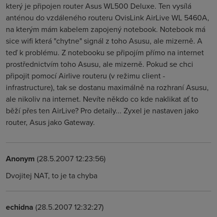
který je připojen router Asus WL500 Deluxe. Ten vysílá
anténou do vzdáleného routeru OvisLink AirLive WL 5460A,
na kterým mám kabelem zapojený notebook. Notebook má
sice wifi která "chytne" signál z toho Asusu, ale mizerně. A
teď k problému. Z notebooku se připojím přímo na internet
prostřednictvím toho Asusu, ale mizerně. Pokud se chci
připojit pomocí Airlive routeru (v režimu client -
infrastructure), tak se dostanu maximálně na rozhraní Asusu,
ale nikoliv na internet. Nevíte někdo co kde naklikat ať to
běží přes ten AirLive? Pro detaily... Zyxel je nastaven jako
router, Asus jako Gateway.
Anonym
(28.5.2007 12:23:56)
Dvojitej NAT, to je ta chyba
echidna
(28.5.2007 12:32:27)