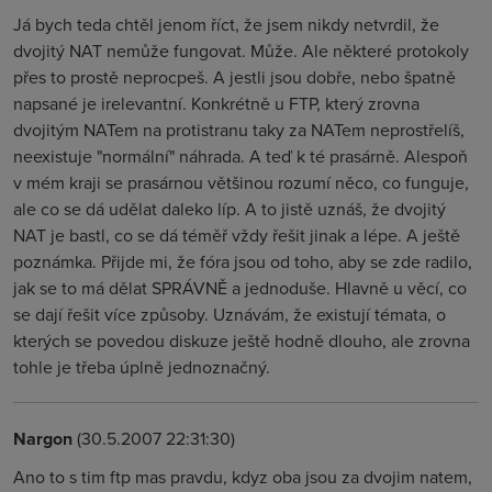
Já bych teda chtěl jenom říct, že jsem nikdy netvrdil, že
dvojitý NAT nemůže fungovat. Může. Ale některé protokoly
přes to prostě neprocpeš. A jestli jsou dobře, nebo špatně
napsané je irelevantní. Konkrétně u FTP, který zrovna
dvojitým NATem na protistranu taky za NATem neprostřelíš,
neexistuje "normální" náhrada. A teď k té prasárně. Alespoň
v mém kraji se prasárnou většinou rozumí něco, co funguje,
ale co se dá udělat daleko líp. A to jistě uznáš, že dvojitý
NAT je bastl, co se dá téměř vždy řešit jinak a lépe. A ještě
poznámka. Přijde mi, že fóra jsou od toho, aby se zde radilo,
jak se to má dělat SPRÁVNĚ a jednoduše. Hlavně u věcí, co
se dají řešit více způsoby. Uznávám, že existují témata, o
kterých se povedou diskuze ještě hodně dlouho, ale zrovna
tohle je třeba úplně jednoznačný.
Nargon
(30.5.2007 22:31:30)
Ano to s tim ftp mas pravdu, kdyz oba jsou za dvojim natem,