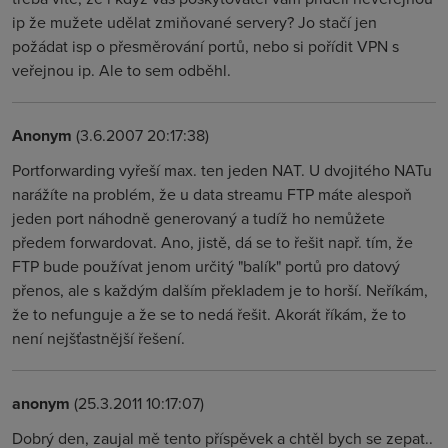
ip že mužete udělat zmiňované servery? Jo stačí jen
požádat isp o přesměrování portů, nebo si pořídit VPN s
veřejnou ip. Ale to sem odběhl.
Anonym
(3.6.2007 20:17:38)
Portforwarding vyřeší max. ten jeden NAT. U dvojitého NATu
narážíte na problém, že u data streamu FTP máte alespoň
jeden port náhodně generovaný a tudíž ho nemůžete
předem forwardovat. Ano, jistě, dá se to řešit např. tím, že
FTP bude používat jenom určitý "balík" portů pro datový
přenos, ale s každým dalším překladem je to horší. Neříkám,
že to nefunguje a že se to nedá řešit. Akorát říkám, že to
není nejšťastnější řešení.
anonym
(25.3.2011 10:17:07)
Dobrý den, zaujal mě tento příspěvek a chtěl bych se zepat..