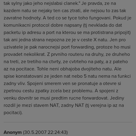
tak sylny jako jeho nejslabsi clanek." Je pravda, ze na
kazdem natu se nejaky ten cas ztrati, ale nejsou to zas tak
zavratne hodnoty. A ted co se tyce toho fungovani. Pokud je
komunikacni protocol dobre napsany (tj nevklada do dat
packetu ip adresu a port na kterou se ma protistrana pripojit)
tak ani jedna strana nepozna ze je v ceste X natu. Jen pro
uzivatele je pak narocnejsi port forwarding, protoze ho musi
provadet nekolikrat. Z prvniho routeru na druhy, ze druheho
na treti, ze tretiho na ctvrty, ze cvtrteho na paty, a z pateho
az na pocitace. Tohle neni obhajoba dvojiteho natu. Ale
spise konstatovani ze jeden nat nebo 5 natu nema na funkci
zadny vliv. Spojeni smerem ven se pronatuje a otevre si
zpetnou cestu zpatky zcela bez problemu. A spojeni z
venku dovnitr se musi predtim rucne forwardovat. Jediny
rozdil je mezi stavem NAT, zadny NAT (tj verejna ip az na
pocitaci).
Anonym
(30.5.2007 22:24:43)