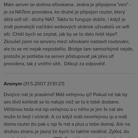
Mám server se dvěma síťovkama. Jedna je připojena "ven" -
je za NATem providera. ke druhé je připojen router, který
dělá wifi síť - druhý NAT. Takto to funguje dobře, i když je
znát pomalejší načítání webových stránek uživatelů ve wifi
síti. Chtěl bych se zeptat, jak by se to dalo řešit lépe?
Zkoušel jsem na serveru mezi síťovkami nastavit routování,
ale to se mi nejak nepodařilo. Bridge tam samozřejmě nejde,
protože je potřeba na server přistupovat jak přes síť
providera, tak z vnitřní sítě.. Děkuji za odpověď.
Anonym
(31.5.2007 21:51:27)
Dvojice nat je prasárna? Máš veřejnou ip? Pokud né tak by
ses divil kolikrát se to natuje než se to k tobě dostane.
Většinou teda má isp veřejnou a u něho je jen 1x nat ale
muže to bejt i víckrát. A co když máš neveřejnou ip a máš
doma router (to pak u isp 1x nat a plus u tebe doma). Ale na
druhou stranu je jasný že bych to takhle nedělal. ZyXeL do