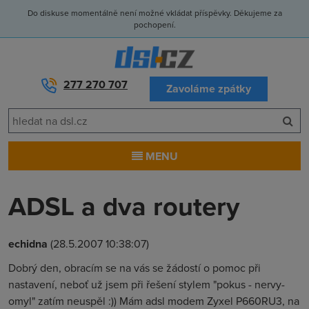
Do diskuse momentálně není možné vkládat příspěvky. Děkujeme za
pochopení.
277 270 707
Zavoláme zpátky
MENU
ADSL a dva routery
echidna
(28.5.2007 10:38:07)
Dobrý den, obracím se na vás se žádostí o pomoc při
nastavení, neboť už jsem při řešení stylem "pokus - nervy-
omyl" zatím neuspěl :)) Mám adsl modem Zyxel P660RU3, na