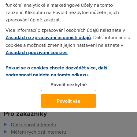
Respektive "asi" připojí ale ve statusu není od providera
funkční, analytické a marketingové účely na tomto
přidělena žádná IP. Můžu čekat jak dlouho chci,ale k
zařízení. Kliknutím na Povolit nezbytné můžete jejich
přidělení adresy nedojde, jediné co pomůže je znovuvypnutí
zpracování úplně zakázat.
a zapnutí modemu. Má někdo stejný problém?
Více informací o zpracování osobních údajů naleznete v
Zásadách o zpracování osobních údajů
. Další informace o
cookies a možnosti změnit jejich nastavení naleznete v
Jikra
(4.6.2007 11:57:40)
Zásadách používání cookies
.
No mě to teď nejede vůbec, ale jinak to dělá prakticky jak
píšeš. Je to takova loterie.
Pokud se o cookies chcete dozvědět více, další
podrobnosti najdete na tomto odkazu.
Povolit nezbytné
Povolit vše
Pro zákazníky
Dostupnost internetu
Měření rychlosti internetu