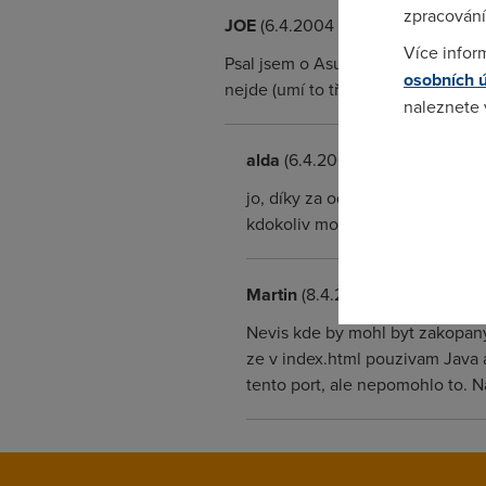
zpracování
JOE
(6.4.2004 20:03:20)
Více infor
Psal jsem o Asusu něco na http://
osobních 
nejde (umí to třeba Alcatel), takž
naleznete
alda
(6.4.2004 23:42:38)
Pokud se o
odkazu.
jo, díky za odpověď, jsem si to 
kdokoliv mohl podívat z venku,
Martin
(8.4.2004 10:51:25)
Nevis kde by mohl byt zakopan
ze v index.html pouzivam Java a
tento port, ale nepomohlo to. 