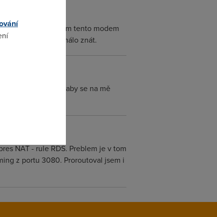
ování
m, tedy PPTP protokolem tento modem
ení
třeba alespoň něco málo znát.
omto
h měl jistě nastavit, aby se na mě
res NAT - rule RDS. Preblem je v tom
ming z portu 3080. Proroutoval jsem i