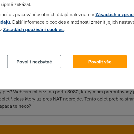
 úplně zakázat.
mací o zpracování osobních údajů naleznete v
Zásadách o zprac
web.iol.cz/joe/asus.htm, zkus si to přečíst. Nastavit jako mode
údajů
. Další informace o cookies a možnosti změnit jejich nastav
e nezbývá než upravit NAT, viz odkaz. Neodborně to nejde, je po
 v
Zásadách používání cookies
.
 cookies chcete dozvědět více, další podrobnosti najdete na t
pročetl, mohl by jsi mi prosím tě poradit něco konkrétního co byc
Povolit nezbytné
Povolit vše
 co se týče té videokonference.
y pes? Webcam mi bezi na portu 8080, ktery mam preroutovany p
plet *.class ktery uz pres NAT neprojde. Tento aplet prebira stra
Napada te neco?