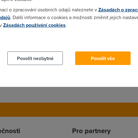
mací o zpracování osobních údajů naleznete v
Zásadách o zprac
údajů
. Další informace o cookies a možnosti změnit jejich nastav
 v
Zásadách používání cookies
.
lape. Systemy mam W2000 Server a W2000 Professional. Diky :)
 cookies chcete dozvědět více, další podrobnosti najdete na t
Povolit nezbytné
Povolit vše
ečnosti
Pro partnery