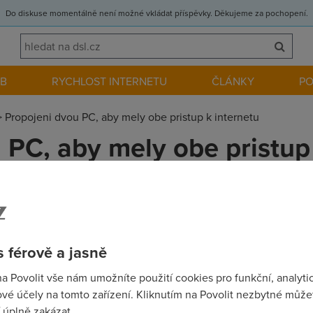
Do diskuse momentálně není možné vkládat příspěvky. Děkujeme za pochopení.
EB
RYCHLOST INTERNETU
ČLÁNKY
P
>
Propojeni dvou PC, aby mely obe pristup k internetu
 PC, aby mely obe pristup 
e nejjednodussi cesta pro propojeni dvou pocitacu, tak aby oba 
itacich je sitova karta. Dekuji
 férově a jasně
na Povolit vše nám umožníte použití cookies pro funkční, analyti
vé účely na tomto zařízení. Kliknutím na Povolit nezbytné můžet
ý SW router a PC propojené kříženým kabelem. Případně sdílení
 úplně zakázat.