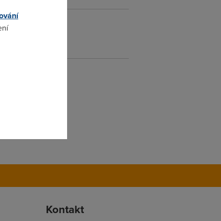
ování
ení
omto
Kontakt