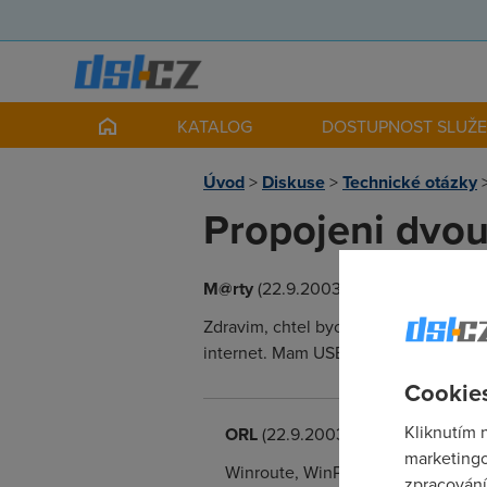
KATALOG
DOSTUPNOST SLUŽ
Úvod
>
Diskuse
>
Technické otázky
Propojeni dvou
M@rty
(22.9.2003 10:00:29)
Zdravim, chtel bych se zeptat, jaka j
internet. Mam USB modem a v obou poc
Cookies
Kliknutím 
ORL
(22.9.2003 12:38:38)
marketingo
Winroute, WinProxy, Proxy+ nějak
zpracování