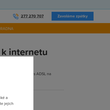
277 270 707
Zavoláme zpátky
ORADNA
k internetu
mohly pristupovat pres ADSL na
cké a
e jejich
 ve Win98SE/XP.