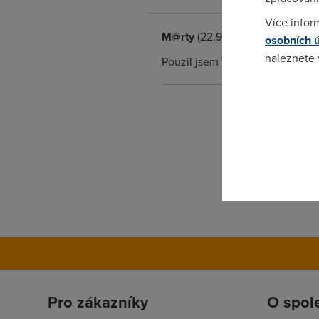
Více infor
M@rty
(22.9.2003 13:54:41)
osobních 
naleznete
Pouzil jsem WinProxy a uz to s
Pokud se o
odkazu.
Pro zákazníky
O spol