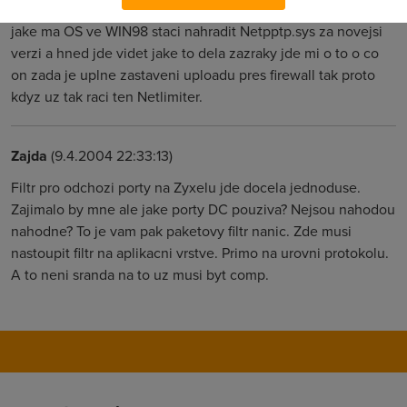
Vim co dovede udelat upload s downloadem ale zalezi take
jake ma OS ve WIN98 staci nahradit Netpptp.sys za novejsi
verzi a hned jde videt jake to dela zazraky jde mi o to o co
on zada je uplne zastaveni uploadu pres firewall tak proto
kdyz uz tak raci ten Netlimiter.
Zajda
(9.4.2004 22:33:13)
Filtr pro odchozi porty na Zyxelu jde docela jednoduse.
Zajimalo by mne ale jake porty DC pouziva? Nejsou nahodou
nahodne? To je vam pak paketovy filtr nanic. Zde musi
nastoupit filtr na aplikacni vrstve. Primo na urovni protokolu.
A to neni sranda na to uz musi byt comp.