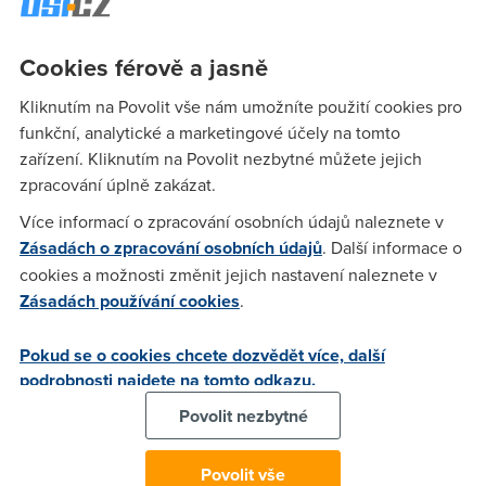
Mám Zyxel Prestige 650R-33 a zajímá mě jestli se dá udělat
nějakej filtr odchozí porty třeba pro DC++. Máte někdo nápad
Cookies férově a jasně
nebo zkušenosti???
Kliknutím na Povolit vše nám umožníte použití cookies pro
funkční, analytické a marketingové účely na tomto
zařízení. Kliknutím na Povolit nezbytné můžete jejich
Petr Borecek
(9.4.2004 20:46:24)
zpracování úplně zakázat.
Jednodusi je Netlimiter (nastavis 2 kb upload a je) ,ale jinak
Více informací o zpracování osobních údajů naleznete v
je to od tebe pekna hnusarna nejspis nechapes o cem je
Zásadách o zpracování osobních údajů
. Další informace o
zdileni.
cookies a možnosti změnit jejich nastavení naleznete v
Zásadách používání cookies
.
BDs
(9.4.2004 21:07:18)
Pokud se o cookies chcete dozvědět více, další
Vydels nekdy jak jede ADSLko 512/128 kdyz se ti na upload
podrobnosti najdete na tomto odkazu.
povesi X lidi a berou 12KB/s?
Povolit nezbytné
Petr Borecek
(10.4.2004 11:56:46)
Povolit vše