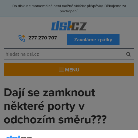
Do diskuse momentálně není možné vkládat příspěvky. Děkujeme za
pochopení.
277 270 707
Zavoláme zpátky
MENU
Dají se zamknout
některé porty v
odchozím směru???
Peyrak
(9.4.2004 12:11:17)