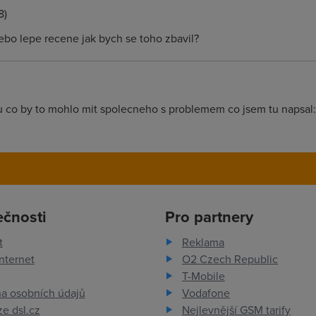
8)
bo lepe recene jak bych se toho zbavil?
u co by to mohlo mit spolecneho s problemem co jsem tu napsal:
ečnosti
Pro partnery
t
Reklama
nternet
O2 Czech Republic
T-Mobile
a osobních údajů
Vodafone
e dsl.cz
Nejlevnější GSM tarify