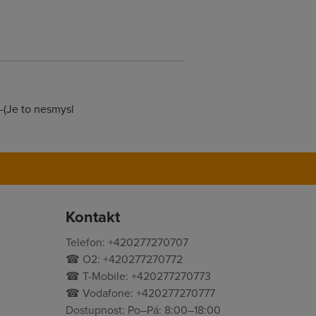
-(Je to nesmysl
Kontakt
Telefon: +420277270707
☎ O2: +420277270772
☎ T-Mobile: +420277270773
☎ Vodafone: +420277270777
Dostupnost: Po–Pá: 8:00–18:00