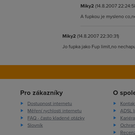
Miky2
(14.8.2007 22:24:5
A fupkou je mysleno co,ne
Miky2
(14.8.2007 22:30:31)
Jo fupka jako Fup limit,no nechap
Pro zákazníky
O spol
Dostupnost internetu
Kontak
Měření rychlosti internetu
ADSL I
FAQ - často kladené otázky
Kariéra
Slovník
Ochran
Recenz