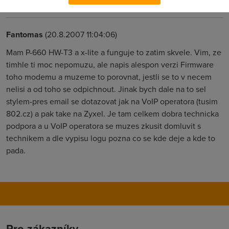
Fantomas
(20.8.2007 11:04:06)
Mam P-660 HW-T3 a x-lite a funguje to zatim skvele. Vim, ze
timhle ti moc nepomuzu, ale napis alespon verzi Firmware
toho modemu a muzeme to porovnat, jestli se to v necem
nelisi a od toho se odpichnout. Jinak bych dale na to sel
stylem-pres email se dotazovat jak na VoIP operatora (tusim
802.cz) a pak take na Zyxel. Je tam celkem dobra technicka
podpora a u VoIP operatora se muzes zkusit domluvit s
technikem a dle vypisu logu pozna co se kde deje a kde to
pada.
Pro zákazníky