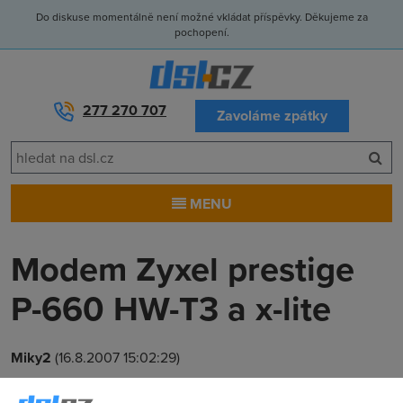
Do diskuse momentálně není možné vkládat příspěvky. Děkujeme za
pochopení.
277 270 707
Zavoláme zpátky
MENU
Modem Zyxel prestige
P-660 HW-T3 a x-lite
Miky2
(16.8.2007 15:02:29)
Dobry den, mam problem s timto modemem a telefonim