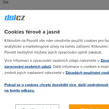
Dik
Nargon
(9.10.2007 12:14:03)
Bohuzel novejsi asi neni:
Cookies férově a jasně
http://www.joyce.cz/download.php?
typ=1&file=pti845_firmware.zip
Kliknutím na Povolit vše nám umožníte použití cookies pro fu
analytické a marketingové účely na tomto zařízení. Kliknutím
Povolit nezbytné můžete jejich zpracování úplně zakázat.
japiš
(28.3.2008 10:45:08)
Více informací o zpracování osobních údajů naleznete v
Zása
nevím jestli už není pozdě na odpověď ale u nás nejnovější
zpracování osobních údajů
. Další informace o cookies a mož
dostupný firmware pro tento modem je tady :
změnit jejich nastavení naleznete v
Zásadách používání coo
http://www.cz.o2.com/techzona/cz/koncova_zarizeni/adsl_lan
dokonce si můžeš vybrat předkonfigurovaný na multiservisní
Pokud se o cookies chcete dozvědět více, další podrobnosti
sítě jako je voip nebo iptv. Samozřejmostí je podpora
na tomto odkazu.
ADSL2+ technologie u obou firmware které jsou tam ke
stažení