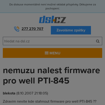
Do diskuse momentálně není možné vkládat příspěvky. Děkujeme za
pochopení.
277 270 707
Zavoláme zpátky
MENU
nemuzu nalest firmware
pro well PTI-845
blekota
(8.10.2007 21:18:05)
Zdravim nevite kde stahnout firmware pro well PTI-845 ??