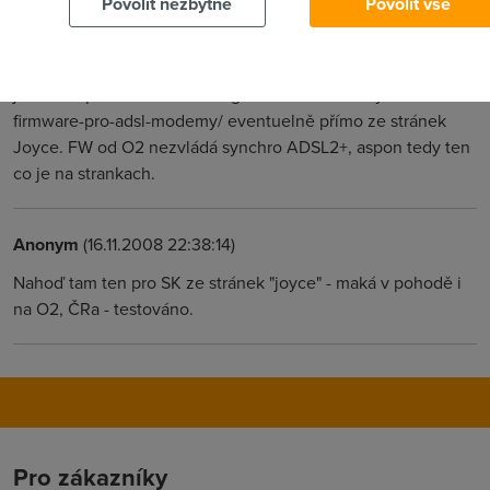
Povolit nezbytné
Povolit vše
firewire
(16.11.2008 15:22:37)
Zkusil bych alternativní Firmware. Pěkný návod jak jej použít
je zde http://fatbozz.towerofglass.net/v2/navody/routertech-
firmware-pro-adsl-modemy/ eventuelně přímo ze stránek
Joyce. FW od O2 nezvládá synchro ADSL2+, aspon tedy ten
co je na strankach.
Anonym
(16.11.2008 22:38:14)
Nahoď tam ten pro SK ze stránek "joyce" - maká v pohodě i
na O2, ČRa - testováno.
Pro zákazníky