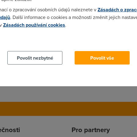
mací o zpracování osobních údajů naleznete v
Zásadách o zprac
modem se mi prostě k netu nepřipoji. Také sem nahral nový firm
údajů
. Další informace o cookies a možnosti změnit jejich nastav
zový řádek (Start>Programy>Přislušenství) Zadejte Telnet a IP ro
 v
Zásadách používání cookies
.
e: wan adsl annex b vypněte a znovu zapněte router ve web kon
YPE volba ANNEX B. Synchro už mi sice jede ale modem se stejně
 cookies chcete dozvědět více, další podrobnosti najdete na t
Povolit nezbytné
Povolit vše
ečnosti
Pro partnery