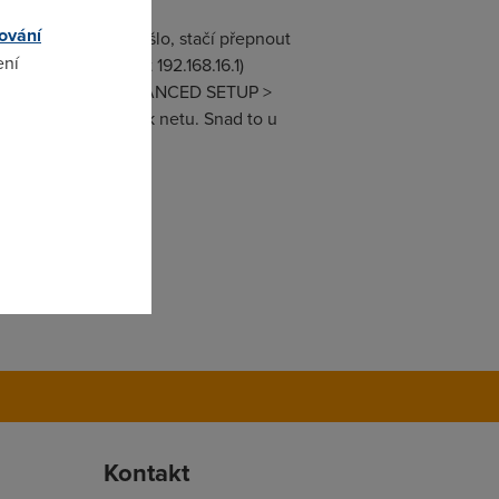
ování
ware a synchro nešlo, stačí přepnout
ení
uteru (např telnet 192.168.16.1)
figuraci jděte do ADVANCED SETUP >
 nechce připojit k netu. Snad to u
omto
Kontakt