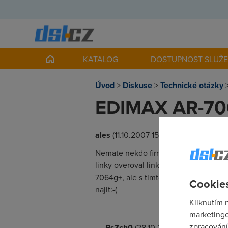
KATALOG
DOSTUPNOST SLUŽ
Úvod
>
Diskuse
>
Technické otázky
EDIMAX AR-7
ales
(11.10.2007 15:18:13)
Nemate nekdo firmware na tento router
linky overoval linku a nastavil ji na 
7064g+, ale s timto uz neni ani ADS
Cookies
najit:-(
Kliknutím 
marketingo
zpracování
PsZch0
(28.10.2007 09:41:31)