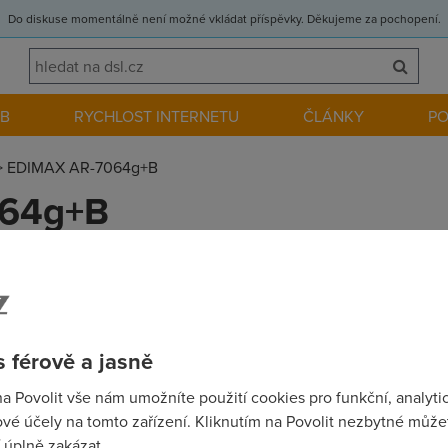
Do diskuse momentálně není možné vkládat příspěvky. Děkujeme za pochopení.
EB
RYCHLOST INTERNETU
ČLÁNKY
P
>
EDIMAX AR-7064g+B
064g+B
?? Problem je takovy, ze mi z niceho nic prestal fungovat (nepri
cim jak nejlepsi hodnoty, presto se nepripojim. Na jinem routeru t
L synchronizace. Potreboval bych zase zpet ten puvodni firmwa
 férově a jasně
na Povolit vše nám umožníte použití cookies pro funkční, analyti
vé účely na tomto zařízení. Kliknutím na Povolit nezbytné můžet
 úplně zakázat.