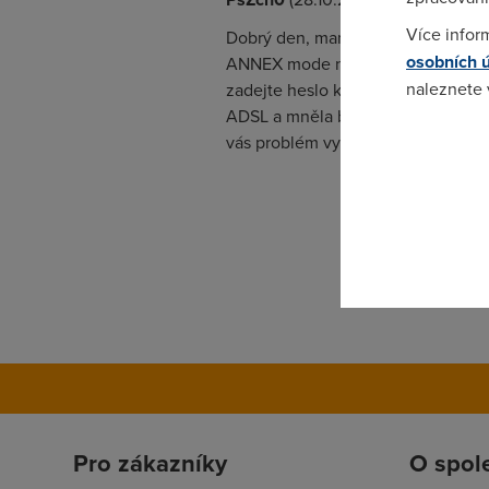
Více infor
Dobrý den, mam podobny problem, 
osobních 
ANNEX mode na Bčkový. Spustě přika
naleznete
zadejte heslo k routeru a napišt
ADSL a mněla by tam být u ADSL T
vás problém vyřeší. Hezkej den
Pokud se o
odkazu.
Pro zákazníky
O spol