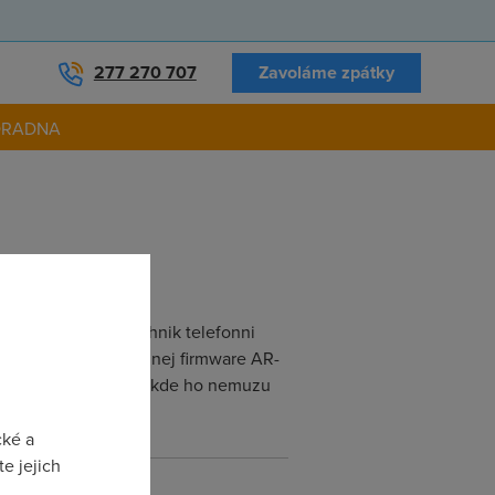
277 270 707
Zavoláme zpátky
ORADNA
poji se na net). Technik telefonni
o jde. Nahral jsem do nej firmware AR-
re AR-7064g+B, ale nikde ho nemuzu
cké a
e jejich