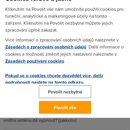
mimo dům a když změřím signál v místnosti, kde leží, signál
Kliknutím na Povolit vše nám umožníte použití cookies pro
tam sice je, ale neodpovídá svým výkonem tomu, že by tam
funkční, analytické a marketingové účely na tomto
byla ještě jedna anténa. Víte o tom někdo něco bližšího?
zařízení. Kliknutím na Povolit nezbytné můžete jejich
zpracování úplně zakázat.
Matas
(21.10.2007 01:42:47)
Více informací o zpracování osobních údajů naleznete v
Zásadách o zpracování osobních údajů
. Další informace o
Antena uvnitr routeru je tvorena obrazcem na desce s
cookies a možnosti změnit jejich nastavení naleznete v
plosnymi spoji (miniPCI WiFi modulu), ma tvar obraceneho
Zásadách používání cookies
.
pismene F, proto se ji v anglicke literature nekdy rika
"inverted F". To ze je uvnitr slabsi signal muze byt
Pokud se o cookies chcete dozvědět více, další
zpusobeno tim ze anteny pracuji v diverznim rezimu tj.
podrobnosti najdete na tomto odkazu.
router si vybira tu se silnejsim signalem...
Povolit nezbytné
Tonda
(22.10.2007 16:48:41)
Povolit vše
Hm, dík za odpověď. Teď by mne ještě zajímalo, jestli se ta
vnitřní anténa dá vypnout? (jakkoliv)