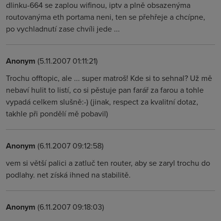
dlinku-664 se zaplou wifinou, iptv a plně obsazenýma
routovanýma eth portama neni, ten se přehřeje a chcípne,
po vychladnutí zase chvíli jede ...
Anonym
(5.11.2007 01:11:21)
Trochu offtopic, ale ... super matroš! Kde si to sehnal? Už mě
nebaví hulit to listí, co si pěstuje pan farář za farou a tohle
vypadá celkem slušně:-) (jinak, respect za kvalitní dotaz,
takhle při pondělí mě pobavil)
Anonym
(6.11.2007 09:12:58)
vem si větší palici a zatluč ten router, aby se zaryl trochu do
podlahy. net získá ihned na stabilitě.
Anonym
(6.11.2007 09:18:03)