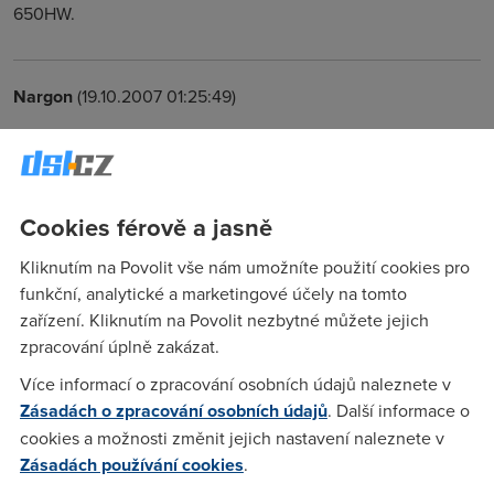
650HW.
Nargon
(19.10.2007 01:25:49)
No, jelikoz v routeru neni zadna "mechanicka" soucastka tak
by mu melo byt uplne jedno jak je postavenej. Jedine se tim
mohl zmenit smer vzduchu a muze se prehrivat. Zkus ho
vratit do puvodni polohy. A muzes si otestovat stabilitu.
Cookies férově a jasně
Kliknutím na Povolit vše nám umožníte použití cookies pro
Anonym
(19.10.2007 15:42:04)
funkční, analytické a marketingové účely na tomto
zařízení. Kliknutím na Povolit nezbytné můžete jejich
Máme na výšku dlinka 584, vše ok, ALE chladí ho 12cm
zpracování úplně zakázat.
větrák od serveru :-), je cca 5 cm od něj, čili ofukovanej na
omak je chladnější, než bez chlazení. Co jsem slyšel, tak
Více informací o zpracování osobních údajů naleznete v
dlinky s wifinou - 664 - se dost často koušou, tam bych to
Zásadách o zpracování osobních údajů
. Další informace o
chlazení taky doporučil.
cookies a možnosti změnit jejich nastavení naleznete v
Zásadách používání cookies
.