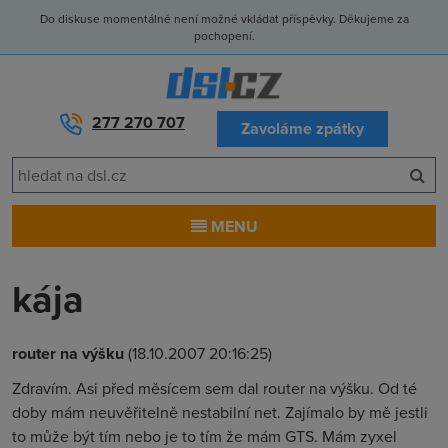
Do diskuse momentálně není možné vkládat příspěvky. Děkujeme za
pochopení.
277 270 707
Zavoláme zpátky
MENU
kája
router na výšku
(18.10.2007 20:16:25)
Zdravím. Asi před měsícem sem dal router na výšku. Od té
doby mám neuvěřitelně nestabilní net. Zajímalo by mě jestli
to může být tím nebo je to tím že mám GTS. Mám zyxel