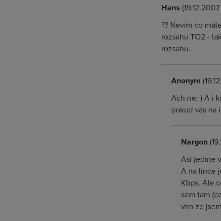
Hans
(19.12.2007 
?? Nevím co máte 
rozsahu TO2 - tak
rozsahu.
Anonym
(19.12
Ach ne:-) A i 
pokud vás na i
Nargon
(19
Asi jedine 
A na lince 
Kbps. Ale 
sem tam (cc
vim ze jsem