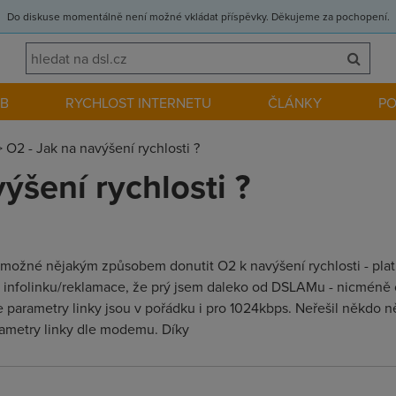
Do diskuse momentálně není možné vkládat příspěvky. Děkujeme za pochopení.
EB
RYCHLOST INTERNETU
ČLÁNKY
P
>
O2 - Jak na navýšení rychlosti ?
ýšení rychlosti ?
e možné nějakým způsobem donutit O2 k navýšení rychlosti - pla
infolinku/reklamace, že prý jsem daleko od DSLAMu - nicméně od
 že parametry linky jsou v pořádku i pro 1024kbps. Neřešil někdo 
rametry linky dle modemu. Díky