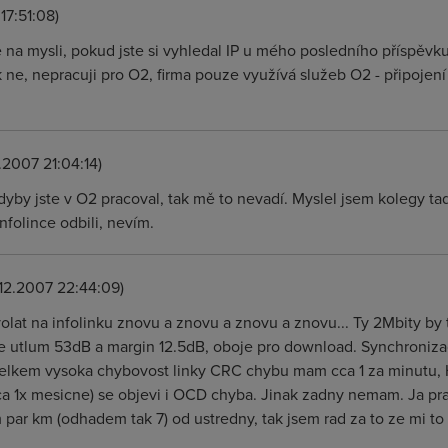
17:51:08)
na mysli, pokud jste si vyhledal IP u mého posledního příspěvku v
 ne, nepracuji pro O2, firma pouze využívá služeb O2 - připojení p
.2007 21:04:14)
kdyby jste v O2 pracoval, tak mě to nevadí. Myslel jsem kolegy tad
nfolince odbili, nevím.
.12.2007 22:44:09)
volat na infolinku znovu a znovu a znovu a znovu... Ty 2Mbity by
je utlum 53dB a margin 12.5dB, oboje pro download. Synchroniza
celkem vysoka chybovost linky CRC chybu mam cca 1 za minutu, 
a 1x mesicne) se objevi i OCD chyba. Jinak zadny nemam. Ja prac
 par km (odhadem tak 7) od ustredny, tak jsem rad za to ze mi to 