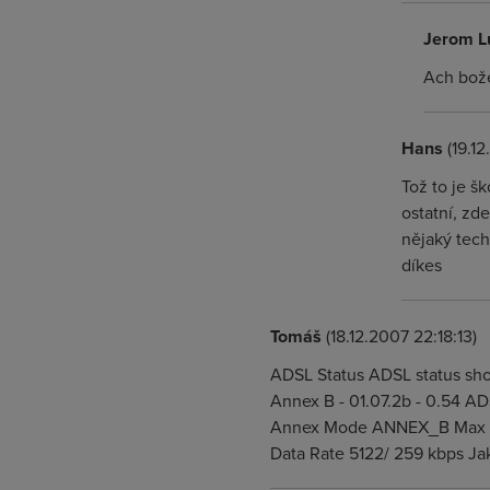
Jerom L
Ach bože,
Hans
(19.12
Tož to je šk
ostatní, zd
nějaký tech
díkes
Tomáš
(18.12.2007 22:18:13)
ADSL Status ADSL status sho
Annex B - 01.07.2b - 0.54 
Annex Mode ANNEX_B Max Tx
Data Rate 5122/ 259 kbps Ja