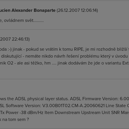
ucien Alexander Bonaparte
(26.12.2007 12:06:14)
 ovládnem svět.........
.2007 22:46:13)
oda :-) jinak - pokud se vrátím k tomu RIPE, je mi rozhodně bližší 
e diskutující - nemáte nikdo návrh řešení problému který v úvodu
nik O2 - ale asi těžko, hm .... jinak dodávám že jde o variantu 
ws the ADSL physical layer status. ADSL Firmware Version: 6.00
ADSL Software Version: V3.00B01T02.CM-A.20060621 Line State
 Power -38 dBm/Hz Item Downstream Upstream Unit SNR Margin
k na tom sem ?