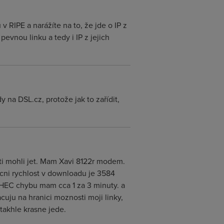
 RIPE a narážíte na to, že jde o IP z
evnou linku a tedy i IP z jejich
y na DSL.cz, protože jak to zařídit,
 ti mohli jet. Mam Xavi 8122r modem.
cni rychlost v downloadu je 3584
HEC chybu mam cca 1 za 3 minuty. a
uju na hranici moznosti moji linky,
takhle krasne jede.