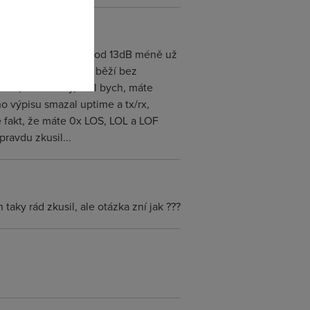
e taková, že řekněme od 13dB méně už
m máte. Třeba ST510i běží bez
17, 18 dB... Vy, řekl bych, máte
ho výpisu smazal uptime a tx/rx,
 fakt, že máte 0x LOS, LOL a LOF
ravdu zkusil...
aky rád zkusil, ale otázka zní jak ???