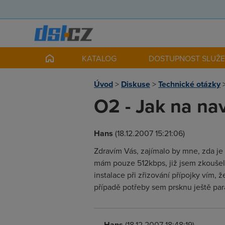
KATALOG
DOSTUPNOST SLUŽ
Úvod
>
Diskuse
>
Technické otázky
O2 - Jak na nav
Hans
(18.12.2007 15:21:06)
Zdravím Vás, zajímalo by mne, zda j
mám pouze 512kbps, již jsem zkoušel 
instalace při zřizování přípojky vím,
případě potřeby sem prsknu ještě pa
Hans
(18.12.2007 18:48:19)