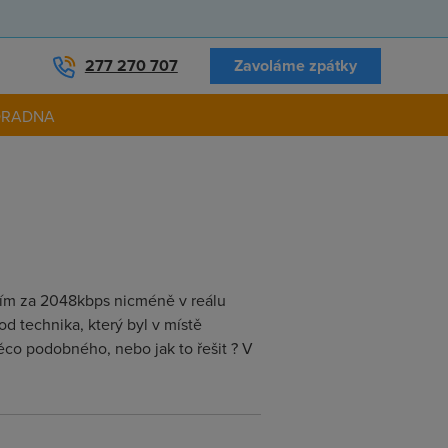
277 270 707
Zavoláme zpátky
ORADNA
tím za 2048kbps nicméně v reálu
 technika, který byl v místě
něco podobného, nebo jak to řešit ? V