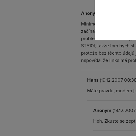
odkazu.
Anonym
(18.12.2007 23:13
Minimální hranice, kdy by
začíná být linka "riziková
problémů i s noise margin 
ST510i, takže tam bych si 
protože bez těchto údajů
napovídá, že linka má prob
Hans
(19.12.2007 08:38
Máte pravdu, modem je 
Anonym
(19.12.2007
Heh. Zkuste se zepta