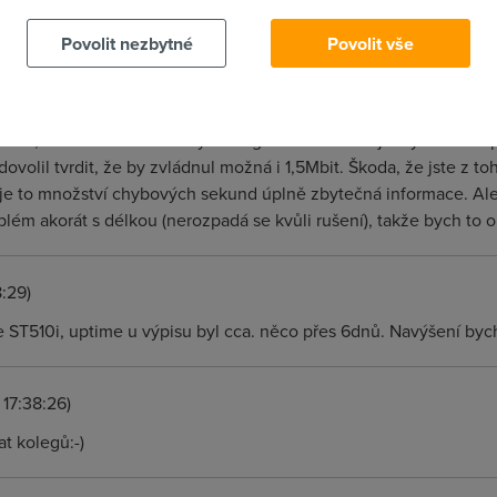
Povolit nezbytné
Povolit vše
:25)
 měl být přenos signálu je podle ITU G992.1 6dB. ALE! Realita j
". Tz. rozpady, chybovost a tak... VELMI záleží na modemu, co ta
6dB, třeba Cisco nebo Drytek Vigor 2600 začínají chybovat už při 
dovolil tvrdit, že by zvládnul možná i 1,5Mbit. Škoda, že jste z to
 je to množství chybových sekund úplně zbytečná informace. Ale
lém akorát s délkou (nerozpadá se kvůli rušení), takže bych to op
:29)
ST510i, uptime u výpisu byl cca. něco přes 6dnů. Navýšení bych t
 17:38:26)
t kolegů:-)