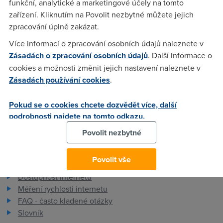
funkční, analytické a marketingové účely na tomto
Linuxový router. V Linuxu jsem našel pouze PPPoE.
zařízení. Kliknutím na Povolit nezbytné můžete jejich
zpracování úplně zakázat.
Nargon
(7.1.2008 21:35:33)
Více informací o zpracování osobních údajů naleznete v
Zásadách o zpracování osobních údajů
. Další informace o
Muze, ale linux musi umet navazat PPPoA spojeni. Vim ze to
cookies a možnosti změnit jejich nastavení naleznete v
umoznuje, nevim co to bylo za distribuci, asi OpenSuse 10.2
Zásadách používání cookies
.
a mel jsem v moznostech PPPoE a PPPoA.
Pokud se o cookies chcete dozvědět více, další
podrobnosti najdete na tomto odkazu.
Povolit nezbytné
Pro zákazníky
Povolit vše
Dostupnost internetu
Měření rychlosti internetu
FAQ - často kladené otázky
Slovník