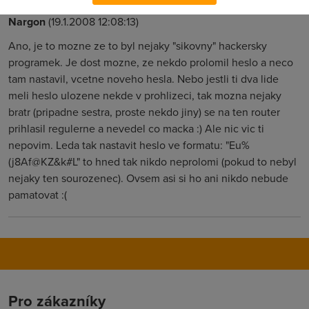
Nargon
(19.1.2008 12:08:13)
Ano, je to mozne ze to byl nejaky "sikovny" hackersky
programek. Je dost mozne, ze nekdo prolomil heslo a neco
tam nastavil, vcetne noveho hesla. Nebo jestli ti dva lide
meli heslo ulozene nekde v prohlizeci, tak mozna nejaky
bratr (pripadne sestra, proste nekdo jiny) se na ten router
prihlasil regulerne a nevedel co macka :) Ale nic vic ti
nepovim. Leda tak nastavit heslo ve formatu: "Eu%
(j8Af@KZ&k#L" to hned tak nikdo neprolomi (pokud to nebyl
nejaky ten sourozenec). Ovsem asi si ho ani nikdo nebude
pamatovat :(
Pro zákazníky