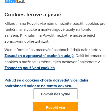
nahoru.Pritom nikdo nic v nastavenich nemenil. Neni to
nejake divne?Mame router Edimax .Diky za rady co s tim
Cookies férově a jasně
Kliknutím na Povolit vše nám umožníte použití cookies pro
Nargon
(19.1.2008 10:25:11)
funkční, analytické a marketingové účely na tomto
zařízení. Kliknutím na Povolit nezbytné můžete jejich
Asi to zni neuveritelne, ale nekdo musel neco zmenit.
zpracování úplně zakázat.
Routery edimax se neumi sami nastavovat, to musi udelat
clovek. A na funkcnost to nema vubec zadny vliv, takze se s
Více informací o zpracování osobních údajů naleznete v
tim nemusis zatezovat.
Zásadách o zpracování osobních údajů
. Další informace o
cookies a možnosti změnit jejich nastavení naleznete v
Zásadách používání cookies
.
bob
(19.1.2008 10:56:15)
Dobra, je tedy mozne aby to cele zmenil nejaky "sikovny"
Pokud se o cookies chcete dozvědět více, další
programek? Protoze jen 2 lidi znali pristupove heslo a ti nic
podrobnosti najdete na tomto odkazu.
nemenili.Navic se pak ani se znalosti hesla do toho routeru
Povolit nezbytné
uz nedostali a bylo nutno cely router resetovat a znovu
nastavit.Ted uz zaciname opet od 10 :-) ,
Povolit vše