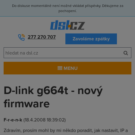
Do diskuse momentálně není možné vkládat příspěvky. Děkujeme za
pochopení.
277 270 707
Zavoláme zpátky
MENU
D-link g664t - nový
firmware
F-r-e-n-k
(18.4.2008 18:39:02)
Zdravím, prosím mohl by mi někdo poradit, jak nastavit, IP a