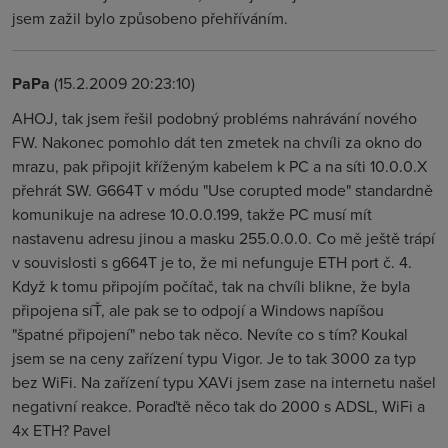
jsem zažil bylo způsobeno přehříváním.
PaPa
(15.2.2009 20:23:10)
AHOJ, tak jsem řešil podobný probléms nahrávání nového
FW. Nakonec pomohlo dát ten zmetek na chvíli za okno do
mrazu, pak připojit kříženým kabelem k PC a na síti 10.0.0.X
přehrát SW. G664T v módu "Use corupted mode" standardně
komunikuje na adrese 10.0.0.199, takže PC musí mít
nastavenu adresu jinou a masku 255.0.0.0. Co mě ještě trápí
v souvislosti s g664T je to, že mi nefunguje ETH port č. 4.
Když k tomu připojím počítač, tak na chvíli blikne, že byla
připojena síŤ, ale pak se to odpojí a Windows napíšou
"špatné připojení" nebo tak něco. Nevíte co s tím? Koukal
jsem se na ceny zařízení typu Vigor. Je to tak 3000 za typ
bez WiFi. Na zařízení typu XAVi jsem zase na internetu našel
negativní reakce. Poraďtě něco tak do 2000 s ADSL, WiFi a
4x ETH? Pavel