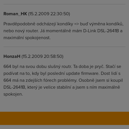
Roman_HK
(15.2.2009 22:30:50)
Pravděpodobně odcházejí kondíky => buď výměna kondíků,
nebo nový router. Já momentálně mám D-Link DSL-2641B a
maximální spokojenost.
HonzaH
(15.2.2009 20:58:50)
664 byl na svou dobu slušný routr. Ta doba je pryč. Stačí se
podívat na to, kdy byl poslední update firmware. Dost lidí s
664 má na zdejších fórech problémy. Osobně jsem si koupil
DSL-2641B, který je velice stabilní a jsem s ním maximálně
spokojen.