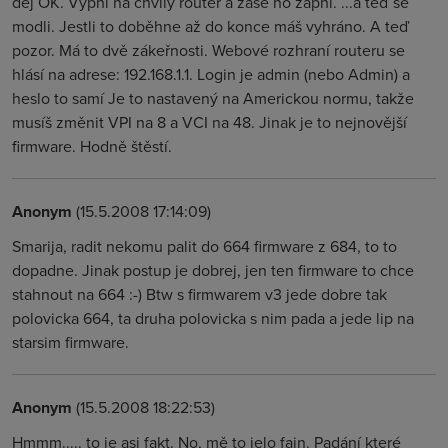
dej OK. Vypni na chvíly router a zase ho zapni. ...a teď se
modli. Jestli to doběhne až do konce máš vyhráno. A teď
pozor. Má to dvě zákeřnosti. Webové rozhraní routeru se
hlásí na adrese: 192.168.1.1. Login je admin (nebo Admin) a
heslo to samí Je to nastavený na Americkou normu, takže
musíš změnit VPI na 8 a VCI na 48. Jinak je to nejnovější
firmware. Hodně štěstí.
Anonym
(15.5.2008 17:14:09)
Smarija, radit nekomu palit do 664 firmware z 684, to to
dopadne. Jinak postup je dobrej, jen ten firmware to chce
stahnout na 664 :-) Btw s firmwarem v3 jede dobre tak
polovicka 664, ta druha polovicka s nim pada a jede lip na
starsim firmware.
Anonym
(15.5.2008 18:22:53)
Hmmm..... to je asi fakt. No, mě to jelo fajn. Padání které