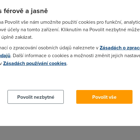
 férově a jasně
0FS 802.11g AP/Samba /3,5'' HDD bay /2xUSB http://www.ovisl
na Povolit vše nám umožníte použití cookies pro funkční, analyti
vé účely na tomto zařízení. Kliknutím na Povolit nezbytné můžet
 úplně zakázat.
mací o zpracování osobních údajů naleznete v
Zásadách o zprac
nk.cz/product.jsp?artno=NETO6653
údajů
. Další informace o cookies a možnosti změnit jejich nastav
 v
Zásadách používání cookies
.
 cookies chcete dozvědět více, další podrobnosti najdete na t
FS 802.11g AP/Samba /3,5'' HDD bay /2xUSB
Povolit nezbytné
Povolit vše
FS 802.11g AP/Samba /3,5'' HDD bay /2xUSB