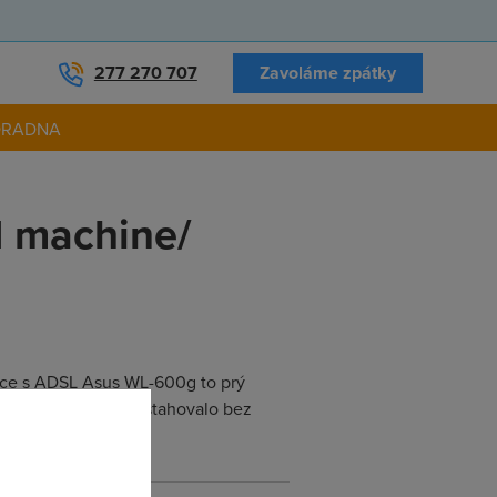
277 270 707
Zavoláme zpátky
ORADNA
d machine/
kace s ADSL Asus WL-600g to prý
m zařízení, aby to stahovalo bez