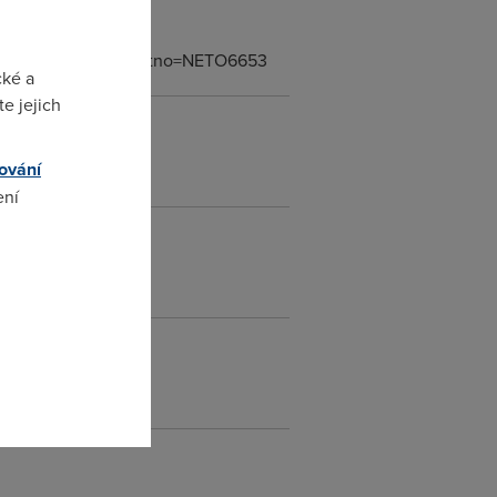
ink.cz/product.jsp?artno=NETO6653
cké a
e jejich
ování
ení
omto