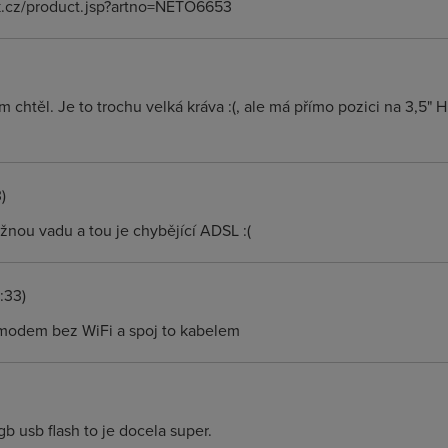
nk.cz/product.jsp?artno=NETO6653
m chtěl. Je to trochu velká kráva :(, ale má přímo pozici na 3,5"
)
žnou vadu a tou je chybějící ADSL :(
:33)
modem bez WiFi a spoj to kabelem
b usb flash to je docela super.