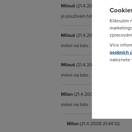
Milouš
(21.4.2008 21:38:38)
Cookies
já používám toto AirLive WMU-650
Kliknutím 
marketingo
zpracování
Milouš
(21.4.2008 21:40:13)
Více infor
mrkni na toto : http://www.ovisli
osobních 
naleznete
Milouš
(21.4.2008 21:42:01)
Pokud se o
mrkni na toto : AirLive WMU-6500
odkazu.
Milan
(21.4.2008 21:43:22)
mrkni na toto : AirLive WMU-6500
Milan
(21.4.2008 21:44:12)