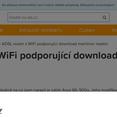
Do diskuse momentálně není možné vkládat příspěvky. Děkujeme za pochopení.
EB
RYCHLOST INTERNETU
ČLÁNKY
P
>
ADSL router s WiFi podporující download machine/ master
WiFi podporující downloa
? Jedině na co jsem narazil je zatím Asus WL-500g. Jeho modifi
DSL s wifi a abych tam mohl mít FTP + download machine v jedno