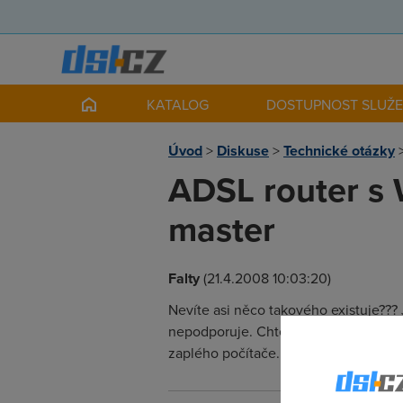
KATALOG
DOSTUPNOST SLUŽ
Úvod
>
Diskuse
>
Technické otázky
ADSL router s 
master
Falty
(21.4.2008 10:03:20)
Nevíte asi něco takového existuje??
nepodporuje. Chtěl bych router na A
zaplého počítače.