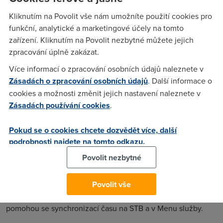
která je taktéž o hodinu zpět.děkuji za odpověď
Kliknutím na Povolit vše nám umožníte použití cookies pro
funkční, analytické a marketingové účely na tomto
zařízení. Kliknutím na Povolit nezbytné můžete jejich
Brutusik
(5.5.2008 19:58:03)
zpracování úplně zakázat.
Tohle nenastavis..je to vse automaticky.
Více informací o zpracování osobních údajů naleznete v
Zásadách o zpracování osobních údajů
. Další informace o
cookies a možnosti změnit jejich nastavení naleznete v
Brutusik
(5.5.2008 20:01:28)
Zásadách používání cookies
.
Zksu STB resetnout a vypnout z elektriny a pote znovu
nechat nastartovat...Pokud ani to nepomuze nahlas
Pokud se o cookies chcete dozvědět více, další
poruchu...ze Ti nesedi cas na displeji z info panelem u
podrobnosti najdete na tomto odkazu.
poradu....
Povolit nezbytné
Anonym
(10.5.2008 15:28:54)
Povolit vše
Toto je chyba firmware, zavolejte na tech.podporu, kde Vám
pomohou se synchronizací času na STB a v Menu služby.