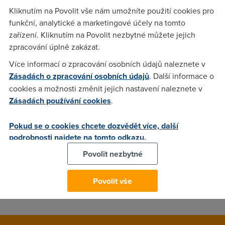
z o2 jestli nechceme o2 TV a my ji vzali nemůže to mít s tím
Kliknutím na Povolit vše nám umožníte použití cookies pro
něco společného ?
funkční, analytické a marketingové účely na tomto
zařízení. Kliknutím na Povolit nezbytné můžete jejich
zpracování úplně zakázat.
Houbos
(17.7.2008 00:33:54)
Více informací o zpracování osobních údajů naleznete v
Napadá mě, jestli jste jim nekývli na nabídku O2 Trio (je to
Zásadách o zpracování osobních údajů
. Další informace o
tuším volání na pevnou zdarma + 2Mbps internet a O2 TV v
cookies a možnosti změnit jejich nastavení naleznete v
jednom) za nějakých tuším 1400 na měsíc. Jinak, pokud
Zásadách používání cookies
.
nemáte extra kvalitní linku, nepočítejte se současným
provozováním internetu a TV. Také stoupne ping.
Pokud se o cookies chcete dozvědět více, další
podrobnosti najdete na tomto odkazu.
Povolit nezbytné
Anonym
(29.7.2008 20:36:47)
ano má to mnoho společného, např. vaší linku, ktrará není
Povolit vše
nafukovací