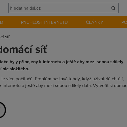
EB
RYCHLOST INTERNETU
ČLÁNKY
P
cí síť
 domácí síť
če byly připojeny k internetu a ještě aby mezi sebou sdílely
í nic složitého.
 je více počítačů. Problém nastává tehdy, když uživatelé chtějí,
 internetu a ještě aby mezi sebou sdílely data. Vytvořit si domác