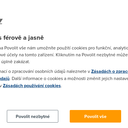
vý prvek (router)
očítačů
 férově a jasně
na Povolit vše nám umožníte použití cookies pro funkční, analyti
í nebo se chystají připojit přes ADSL či kabelovou televizi, mají 
vé účely na tomto zařízení. Kliknutím na Povolit nezbytné můžet
bí jak funkce routování, tak i WiFi. Vlastníte-li některé ze
 úplně zakázat.
ter, přeskočte na druhou a třetí část.
mací o zpracování osobních údajů naleznete v
Zásadách o zprac
uteru
údajů
. Další informace o cookies a možnosti změnit jejich nastav
 v
Zásadách používání cookies
.
jíme kříženým ethernetovým kabelem a upravíme nastavení
 cookies chcete dozvědět více, další podrobnosti najdete na t
 Máte doma dva počítače (řekněme jeden stolní, druhý přenosný
ékoli jiné přípojky připojen jen stolní počítač. Vy se ale tu a t
Povolit nezbytné
Povolit vše
Co dělat?