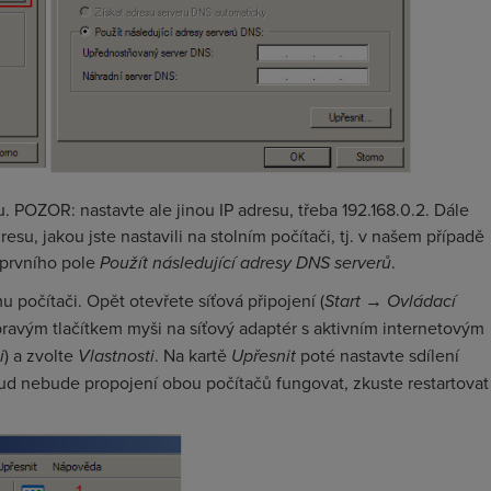
. POZOR: nastavte ale jinou IP adresu, třeba 192.168.0.2. Dále
resu, jakou jste nastavili na stolním počítači, tj. v našem případě
o prvního pole
Použít následující adresy DNS serverů
.
u počítači. Opět otevřete síťová připojení (
Start
→
Ovládací
 pravým tlačítkem myši na síťový adaptér s aktivním internetovým
i
) a zvolte
Vlastnosti
. Na kartě
Upřesnit
poté nastavte sdílení
ud nebude propojení obou počítačů fungovat, zkuste restartovat