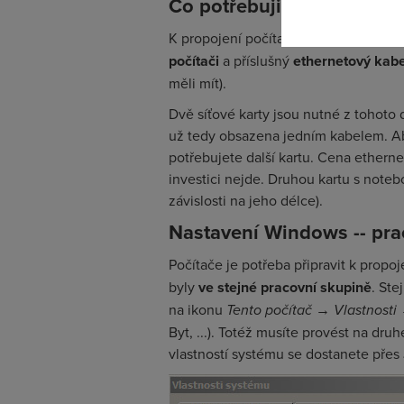
Co potřebuji
K propojení počítačů a sdílení dat a 
počítači
a příslušný
ethernetový kabe
měli mít).
Dvě síťové karty jsou nutné z tohoto d
už tedy obsazena jedním kabelem. Abys
potřebujete další kartu. Cena ethern
investici nejde. Druhou kartu s note
závislosti na jeho délce).
Nastavení Windows -- pra
Počítače je potřeba připravit k prop
byly
ve stejné pracovní skupině
. Ste
na ikonu
Tento počítač
→
Vlastnosti
Byt, ...). Totéž musíte provést na dr
vlastností systému se dostanete přes