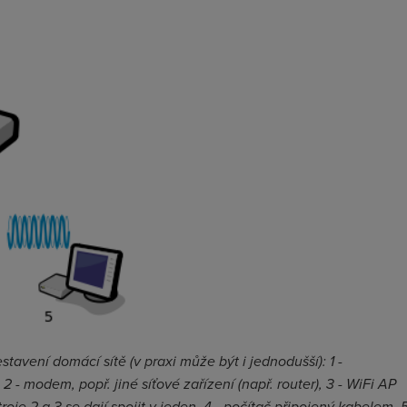
vení domácí sítě (v praxi může být i jednodušší): 1 -
 2 - modem, popř. jiné síťové zařízení (např. router), 3 - WiFi AP
je 2 a 3 se dají spojit v jeden, 4 - počítač připojený kabelem, 5