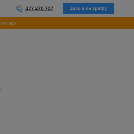
277 270 707
Zavoláme zpátky
ORADNA
í