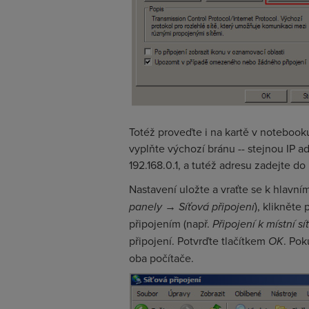
Totéž proveďte i na kartě v notebooku
vyplňte výchozí bránu -- stejnou IP ad
192.168.0.1, a tutéž adresu zadejte d
Nastavení uložte a vraťte se k hlavním
panely
→
Síťová připojení
), klikněte
připojením (např.
Připojení k místní sít
připojení. Potvrďte tlačítkem
OK
. Pok
oba počítače.