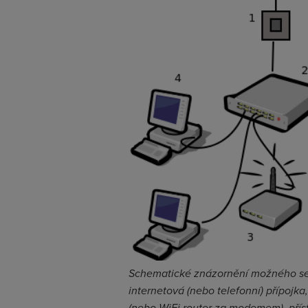
Schematické znázornění možného sesta
internetová (nebo telefonní) přípojka,
(nebo WiFi router za modemem), přístro