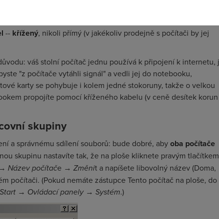
internetu potřebujete dvě věci:
dvě síťové karty ve stolním
l
--
křížený
, nikoli přímý (v jakékoliv prodejně s počítači by jej
ůvodu: váš stolní počítač jednu používá k připojení k internetu, 
te "z počítače vytáhli signál" a vedli jej do notebooku,
etové karty se pohybuje i kolem jedné stokoruny, takže o velkou
bookem propojíte pomocí kříženého kabelu (v ceně desítek korun
covní skupiny
ojení a správnému sdílení souborů: bude dobré, aby
oba počítače
jnou skupinu nastavíte tak, že na ploše kliknete pravým tlačítkem
→
Název počítač
e →
Změni
t a napíšete libovolný název (Doma,
uhém počítači. (Pokud nemáte zástupce Tento počítač na ploše, do
Start
→
Ovládací panely
→
Systém
.)