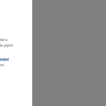
cké a
na
e jejich
ování
ení
omto
).
am