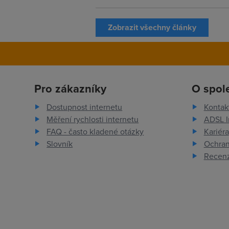
Zobrazit všechny články
Pro zákazníky
O spol
Dostupnost internetu
Kontak
Měření rychlosti internetu
ADSL I
FAQ - často kladené otázky
Kariéra
Slovník
Ochran
Recenz