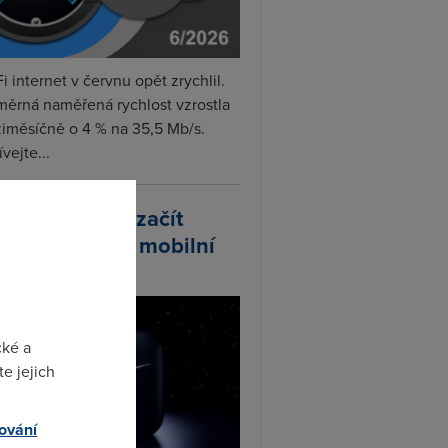
i internet v červnu opět zrychlil.
měrná naměřená rychlost vzrostla
iměsíčně o 4 % na 35,5 Mb/s.
vejte...
arlink plánuje začít
odávat vlastní mobilní
ify
cké a
e jejich
ování