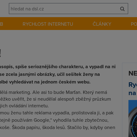
EB
RYCHLOST INTERNETU
ČLÁNKY
P
!
sopis, spíše serioznějšího charakteru, a vypadl na ni
NE
se zcela jasnými obrázky, učil sešitek ženy na
 blbé vyhledávat na jednom českém webu.
Ry
na
á marketing. Ale asi to bude Marťan. Který nemá
těžko uvěřit, že si neudělal alespoň zběžný průzkum
ich ovládání internetu.
ou ženu tahle reklama vypadla, prolistovala ji, a pak
tejně používám Google,“ vyhodila tuhle zbytečnou,
oše. Škoda papíru, škoda lesů. Stačilo by, kdyby onen