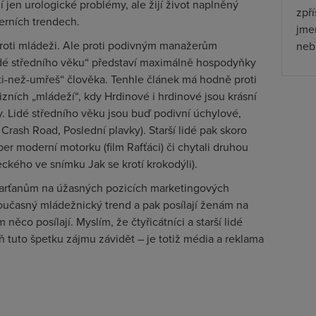
jí jen urologické problémy, ale žijí život naplněný
zpř
erních trendech.
jmen
roti mládeži. Ale proti podivným manažerům
nebu
lidé středního věku“ představí maximálně hospodyňky
ti-než-umřeš“ člověka. Tenhle článek má hodně proti
zních „mládeží“, kdy Hrdinové i hrdinové jsou krásní
oly. Lidé středního věku jsou buď podivní úchylové,
Crash Road, Poslední plavky). Starší lidé pak skoro
per moderní motorku (film Rafťáci) či chytali druhou
ckého ve snímku Jak se krotí krokodýli).
Marťanům na úžasných pozicích marketingových
současný mládežnický trend a pak posílají ženám na
 něco posílají. Myslím, že čtyřicátníci a starší lidé
tuto špetku zájmu závidět – je totiž média a reklama