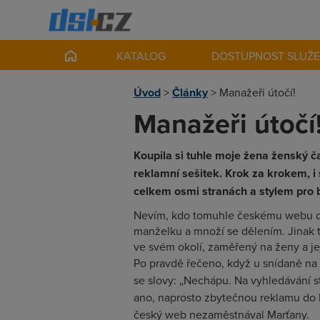
KATALOG
DOSTUPNOST SLUŽ
Úvod
>
Články
>
Manažeři útočí!
Manažeři útočí
Koupila si tuhle moje žena ženský ča
reklamní sešitek. Krok za krokem, i 
celkem osmi stranách a stylem pro
Nevím, kdo tomuhle českému webu děl
manželku a množí se dělením. Jinak 
ve svém okolí, zaměřený na ženy a jej
Po pravdě řečeno, když u snídaně na m
se slovy: „Nechápu. Na vyhledávání s
ano, naprosto zbytečnou reklamu do k
český web nezaměstnával Marťany.