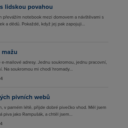
 s lidskou povahou
h převážím notebook mezi domovem a návštěvami s
ek a dědů. Pokaždé, když jej pak zapojuji...
o mažu
 e-mailové adresy. Jednu soukromou, jednu pracovní,
ní. Na soukromou mi chodí hromady...
14
vých pivních webů
, v parném létě, přijde dobré pivečko vhod. Měl jsem
vá piva jako Rampušák, a chtěl jsem...
14