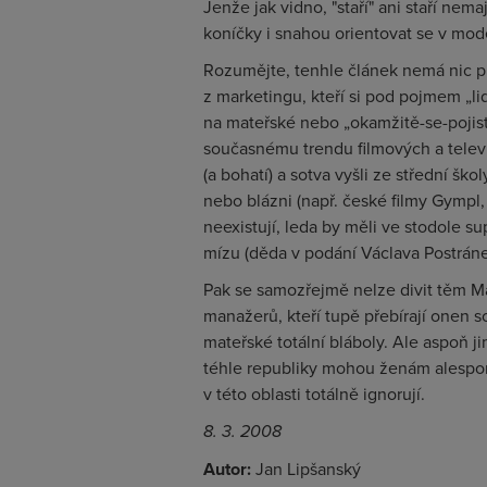
Jenže jak vidno, "staří" ani staří nema
koníčky i snahou orientovat se v mod
Rozumějte, tenhle článek nemá nic p
z marketingu, kteří si pod pojmem „
na mateřské nebo „okamžitě-se-pojis
současnému trendu filmových a televi
(a bohatí) a sotva vyšli ze střední šk
nebo blázni (např. české filmy Gympl, 
neexistují, leda by měli ve stodole su
mízu (děda v podání Václava Postráne
Pak se samozřejmě nelze divit těm 
manažerů, kteří tupě přebírají onen 
mateřské totální bláboly. Ale aspoň jim
téhle republiky mohou ženám alespoň 
v této oblasti totálně ignorují.
8. 3. 2008
Autor:
Jan Lipšanský