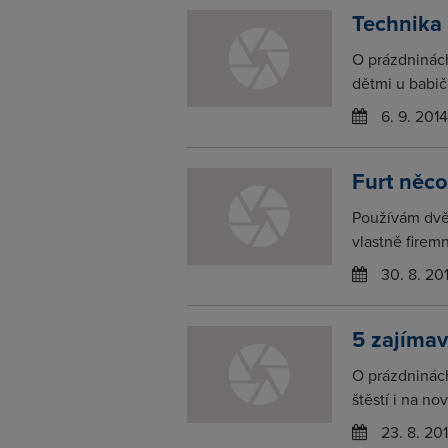
Technika
O prázdninác
dětmi u babič
6. 9. 2014
Furt něc
Používám dvě
vlastně firem
30. 8. 20
5 zajíma
O prázdninách
štěstí i na no
23. 8. 20