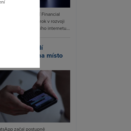
ení
ceX podle informací Financial
s připravuje další krok v rozvoji
omto
linku. Vedle satelitního internetu...
atsApp zavádí
ivatelská jména místo
lefonních čísel
tsApp začal postupně