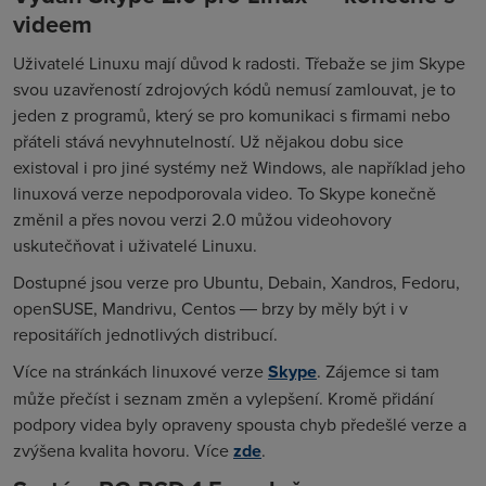
videem
Uživatelé Linuxu mají důvod k radosti. Třebaže se jim Skype
svou uzavřeností zdrojových kódů nemusí zamlouvat, je to
jeden z programů, který se pro komunikaci s firmami nebo
přáteli stává nevyhnutelností. Už nějakou dobu sice
existoval i pro jiné systémy než Windows, ale například jeho
linuxová verze nepodporovala video. To Skype konečně
změnil a přes novou verzi 2.0 můžou videohovory
uskutečňovat i uživatelé Linuxu.
Dostupné jsou verze pro Ubuntu, Debain, Xandros, Fedoru,
openSUSE, Mandrivu, Centos ― brzy by měly být i v
repositářích jednotlivých distribucí.
Více na stránkách linuxové verze
Skype
. Zájemce si tam
může přečíst i seznam změn a vylepšení. Kromě přidání
podpory videa byly opraveny spousta chyb předešlé verze a
zvýšena kvalita hovoru. Více
zde
.