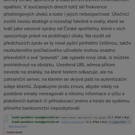
opatření. V současných dnech totiž sílí frekvence
phishingových útoků a roste i jejich nebezpečnost. Útočníci
zvolili novou strategii a rozesílají falešné e-maily, které se
tváří jako varovné zprávy od České spořitelny, která v nich
upozorňuje právě na probíhající útoky. Na rozdíl od
předchozích zpráv se ty nové pyšní perfektní češtinou, takže
nezkušeného počítačového uživatele mohou snadno
přesvědčit o své "pravosti". Jak vypadá nový útok, si můžete
prohlédnout na obrázku. Uvedená URL adresa přitom
nevede na stránky, na které textem odkazuje, ale na
zahraniční server, na kterém se skrývá past na autentizační
údaje klientů. Zopakujme proto znova, abyste nikdy na
podobné emaily nereagovali a nikomu informace o účtu a
platebních kartách či přihlašovací jméno a heslo do systému
přímého bankovnictví neposkytovali.