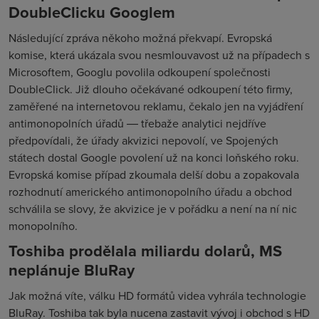
DoubleClicku Googlem
Následující zpráva někoho možná překvapí. Evropská
komise, která ukázala svou nesmlouvavost už na případech s
Microsoftem, Googlu povolila odkoupení společnosti
DoubleClick. Již dlouho očekávané odkoupení této firmy,
zaměřené na internetovou reklamu, čekalo jen na vyjádření
antimonopolních úřadů ― třebaže analytici nejdříve
předpovídali, že úřady akvizici nepovolí, ve Spojených
státech dostal Google povolení už na konci loňského roku.
Evropská komise případ zkoumala delší dobu a zopakovala
rozhodnutí amerického antimonopolního úřadu a obchod
schválila se slovy, že akvizice je v pořádku a není na ní nic
monopolního.
Toshiba prodělala miliardu dolarů, MS
neplánuje BluRay
Jak možná víte, válku HD formátů videa vyhrála technologie
BluRay. Toshiba tak byla nucena zastavit vývoj i obchod s HD