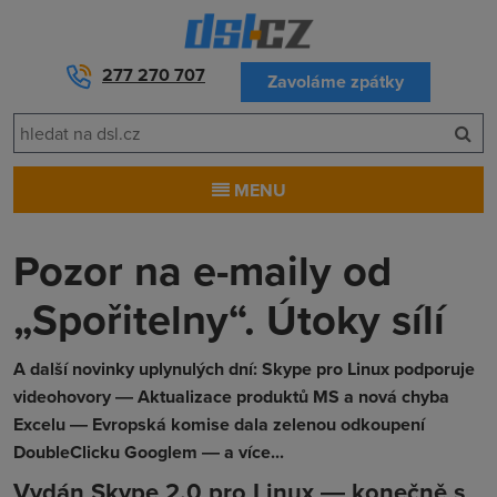
277 270 707
Zavoláme zpátky
MENU
Pozor na e-maily od
„Spořitelny“. Útoky sílí
A další novinky uplynulých dní: Skype pro Linux podporuje
videohovory ― Aktualizace produktů MS a nová chyba
Excelu ― Evropská komise dala zelenou odkoupení
DoubleClicku Googlem ― a více...
Vydán Skype 2.0 pro Linux ― konečně s