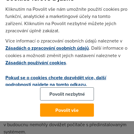
[
Směrnice Evropského parlamentu a Rady 2008/2/ES ze
Kliknutím na Povolit vše nám umožníte použití cookies pro
dne 15. ledna 2008 o poli výhledu a stíračích čelních skel
funkční, analytické a marketingové účely na tomto
kolových zemědělských a lesnických traktorů
zařízení. Kliknutím na Povolit nezbytné můžete jejich
(kodifikované znění) Text s významem pro EHP
]
zpracování úplně zakázat.
Připomnělo mi to jednu větu z lineární algebry o sčítání
Více informací o zpracování osobních údajů naleznete v
souborů podprostorů vektorového prostoru. Ale ta měla
Zásadách o zpracování osobních údajů
. Další informace o
alespoň smysl. (Součtem souboru podprostorů vektorového
cookies a možnosti změnit jejich nastavení naleznete v
prostoru rozumíme lineární obal množinového sjednocení
Zásadách používání cookies
.
podprostorů tohoto souboru, kdyby se vás tedy někdo ptal.)
Když v září loňského roku eurokomisařka Neelie Kroesová
Pokud se o cookies chcete dozvědět více, další
prohlásila, že Evropská komise se bude snažit snížit podíl
podrobnosti najdete na tomto odkazu.
Windows na trhu operačních systémů, neřekla
jak
. Řekla
Povolit nezbytné
pouze, že „nejde prostě říct, že třeba padesát procent je ta
správná hranice. Ale chtěli bychom vidět, jak podíl
(Microsoftu) na trhu výrazně klesá.“
Ruk
u v ruce s tím se
Povolit vše
objevily zprávy, že by se do států Evropské unie snad
v budoucnu nemohly dovážet počítače s předinstalovaným
systémem.