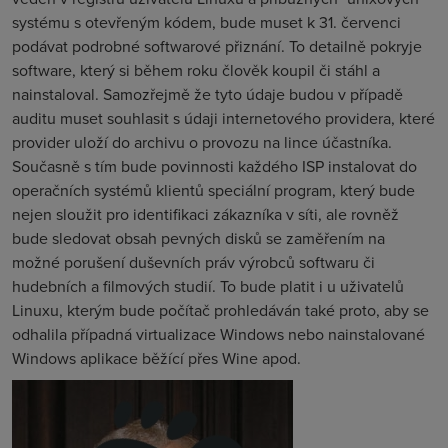
systému s otevřeným kódem, bude muset k 31. červenci
podávat podrobné softwarové přiznání. To detailně pokryje
software, který si během roku člověk koupil či stáhl a
nainstaloval. Samozřejmě že tyto údaje budou v případě
auditu muset souhlasit s údaji internetového providera, které
provider uloží do archivu o provozu na lince účastníka.
Současně s tím bude povinnosti každého ISP instalovat do
operačních systémů klientů speciální program, který bude
nejen sloužit pro identifikaci zákazníka v síti, ale rovněž
bude sledovat obsah pevných disků se zaměřením na
možné porušení duševních práv výrobců softwaru či
hudebních a filmových studií. To bude platit i u uživatelů
Linuxu, kterým bude počítač prohledáván také proto, aby se
odhalila případná virtualizace Windows nebo nainstalované
Windows aplikace běžící přes Wine apod.