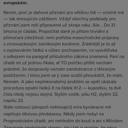
evropském.
Nevím, proč je daňové přiznání pro většinu lidi ― včetně mě
― tak stresujícím zážitkem. Vždyť všechny podklady pro
přiznání jsem měl připravené už zkraje roku. Ale... Do 31.
března je čáááás. Propočítat daně je přitom triviální a
přímočará záležitost; není potřeba masochistické průpravy
s vícesvazkovým Jarníkovým koránem. Zrádnější je to až
s vypisováním řádků a vůbec pochopením, co vysvětlivka
s odkazem na paragraf příslušného zákona znamená. Paní na
úřadě mi už jednou říkala, ať TO políčko příště nechám
prázdné, že doopravdy nemám zaměstnance s tělesným
postižením. I letos jsem se ji zase snažil přesvědčit, že mám.
Nemám. A jako nepřekonatelný problém se opět ukázala
procedura opsání řádků X na řádek X+2 ― kupodivu, ta dvě
čísla nikdy nejsou stejná. Slyším vodík, píšu H
2
, slyším 32,
napíšu 23.
Stále rostoucí (alespoň neklesající) míra byrokracie mě
naplňuje děsivou představou. Nikdy jsem nebyl na
Prognostickém úřadě, ani nehledím do koulí a ani s Milošem
Zemanem neobjímám stromy, ale i tak si myslím, že něco