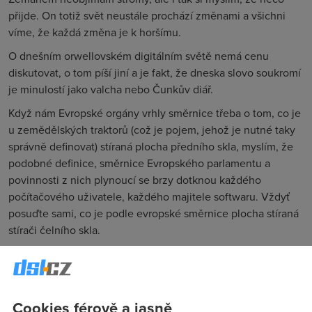
přijde. On totiž svět neustále prochází změnami a všichni
víme, že každá změna je k horšímu.
O dnešním orwellovském digitálním světě nemá cenu
diskutovat, o tom píší jiní a je fakt, že dneska slovo soukromí
je minulostí jako valcha nebo Čunkův diář.
Když nám Evropské orgány vrhly směrnice třeba o tom, co je
u zemědělských traktorů (což je pojem, jehož je nutné taky
správně definovat) stíraná plocha předního skla, myslím, že
podobné definice, směrnice Evropského parlamentu a
povinnosti z nich plynoucí se brzy dotknou každého
počítačového uživatele, každého majitele softwaru. Vždyť
posuďte sami, co je podle evropské směrnice plocha stíraná
stírači čelního skla.
1.6 Plocha stíraná stírači čelního s
kla
"Plochou stíranou stírači čelního skla" se rozumí plocha
vnějšího povrchu čelního skla stíraná stírači čelního skla.
Cookies férově a jasně