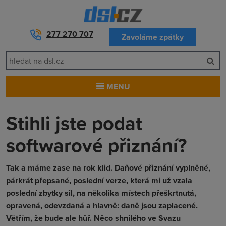
277 270 707
Zavoláme zpátky
MENU
Stihli jste podat
softwarové přiznání?
Tak a máme zase na rok klid. Daňové přiznání vyplněné,
párkrát přepsané, poslední verze, která mi už vzala
poslední zbytky sil, na několika místech přeškrtnutá,
opravená, odevzdaná a hlavně: daně jsou zaplacené.
Větřím, že bude ale hůř. Něco shnilého ve Svazu