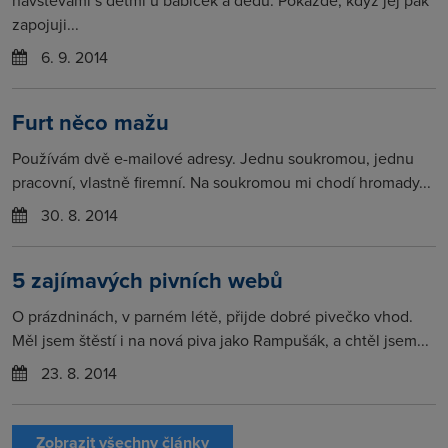
návštěvami s dětmi u babiček a dědů. Pokaždé, když jej pak
zapojuji...
6. 9. 2014
Furt něco mažu
Používám dvě e-mailové adresy. Jednu soukromou, jednu
pracovní, vlastně firemní. Na soukromou mi chodí hromady...
30. 8. 2014
5 zajímavých pivních webů
O prázdninách, v parném létě, přijde dobré pivečko vhod.
Měl jsem štěstí i na nová piva jako Rampušák, a chtěl jsem...
23. 8. 2014
Zobrazit všechny články