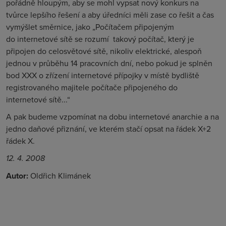
pořádně hloupým, aby se mohl vypsat nový konkurs na
tvůrce lepšího řešení a aby úředníci měli zase co řešit a čas
vymýšlet směrnice, jako „Počítačem připojeným
do internetové sítě se rozumí
takový počítač, který je
připojen do celosvětové sítě, nikoliv elektrické, alespoň
jednou v průběhu 14 pracovních dní, nebo pokud je splněn
bod XXX o zřízení internetové přípojky v místě bydliště
registrovaného majitele počítače připojeného do
internetové sítě...“
A pak budeme vzpomínat na
dobu internetové anarchie a na
jedno daňové přiznání, ve kterém stačí opsat na řádek X+2
řádek X.
12. 4. 2008
Autor:
Oldřich Klimánek