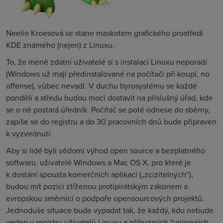
Neel
ie Kroesová se stane maskotem grafického prostředí
KDE známého (nejen) z Linuxu.
To, že méně zdatní uživatelé si s instalací Linuxu neporadí
(Windows už mají předinstalované na počítači při koupi,
no
offense
), vůbec nevadí. V duchu byrosystému se každé
pondělí a středu budou moci dostavit na příslušný úřad, kde
se o ně postará úředník. Počítač se poté odnese do sběrny,
zapíše se do registru a do 30 pracovních dnů bude připraven
k vyzvednutí.
Aby si lidé byli
vědomi výhod open source a bezplatného
softwaru, uživatelé Windows a Mac OS X, pro které je
k dostání spousta komerčních aplikací („zcizitelných“),
budou mít pozici ztíženou protipirátským zákonem a
evropskou směrnicí o podpoře opensourcových projektů.
Jednoduše situace bude vypadat tak, že každý, kdo nebude
veden v registru uživatelů Linuxu a příbuzných *unixových