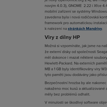
novým 4.0.3), GNOME
2.22 i Xfce 4
mobilní zařízení se systémy Windows 
zavedena byla i nová rodičovská kont
framework pro automatickou instalaci
k nalezení na
stránkách Mandrivy
.
Viry z dílny HP
Možná si vzpomínáte, jak jsme na na
že externí disky od společnosti Seag
měl dokonce i mazat některé soubory
Hewlett-Packard. Na externích paměť
MB a 1 GB byly identifikovány viry W3
tyto paměti jsou dodávány jako příslu
Bezpečnostní hrozba by ale nakonec 
nakaženo moc kusů a aktualizované a
měly bez problémů odhalit.
V minulosti se škodlivý software obje