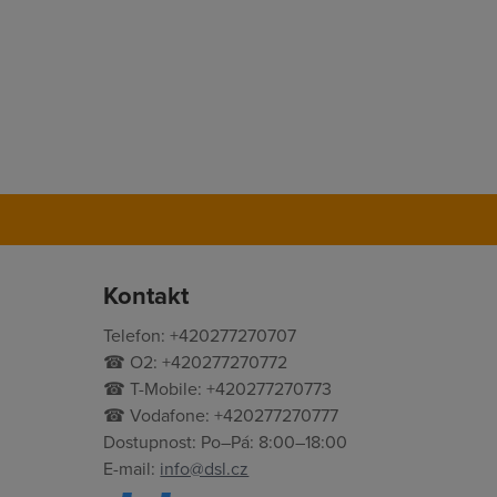
Kontakt
Telefon: +420277270707
☎ O2: +420277270772
☎ T-Mobile: +420277270773
☎ Vodafone: +420277270777
Dostupnost: Po–Pá: 8:00–18:00
E-mail:
info@dsl.cz