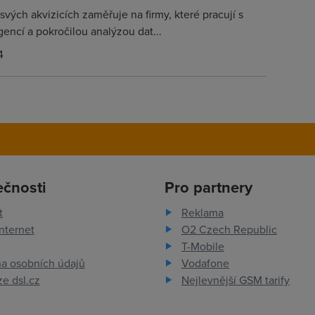
svých akvizicích zaměřuje na firmy, které pracují s
gencí a pokročilou analýzou dat...
4
ečnosti
Pro partnery
t
Reklama
nternet
O2 Czech Republic
T-Mobile
a osobních údajů
Vodafone
e dsl.cz
Nejlevnější GSM tarify