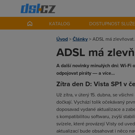
KATALOG
DOSTUPNOST SLUŽ
Úvod
>
Články
>
ADSL má zlevňovat
ADSL má zlevň
A další novinky minulých dní: Wi-Fi
odpojovat piráty ― a více...
Zítra den D: Vista SP1 v č
Už zítra, v úterý 15. dubna, se všich
dočkají. Vychází tolik očekávaný prvn
doposavad vydané aktualizace a zabe
s kompatibilitou softwaru, zvýší stab
svízele, které provázejí Visty od uve
aktualizací bude obsahovat i něco na