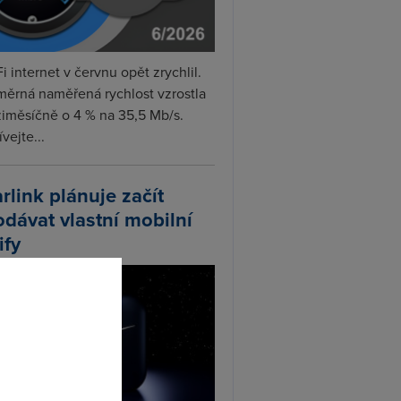
i internet v červnu opět zrychlil.
měrná naměřená rychlost vzrostla
iměsíčně o 4 % na 35,5 Mb/s.
vejte...
arlink plánuje začít
odávat vlastní mobilní
ify