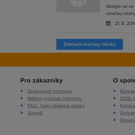
Google se ve 
umělou inteli
21. 8. 201
Zobrazit všechny články
Pro zákazníky
O spol
Dostupnost internetu
Kontak
Měření rychlosti internetu
ADSL I
FAQ - často kladené otázky
Kariéra
Slovník
Ochran
Recenz