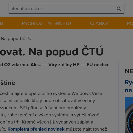
EB
RYCHLOST INTERNETU
ČLÁNKY
P
. Na popud ČTÚ
ovat. Na popud ČTÚ
 od O2 zdarma. Ale... ― Viry z dílny HP ― EU nechce
NE
Ry
eštině
na
ni čeští majitelé operačního systému Windows Vista
í servisní balík, který bude obsahovat všechny
zpečení. SP1 přinese řešení pro problémy
ilitu, zabezpečení a výkon systému a vyřeší různé
dení na trh. Kromě všech již vydaných záplat a
víc.
Kompletní přehled novinek
můžete najít rovněž