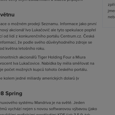
zpř
jmen
květnu
nebu
ulace o možném prodeji Seznamu. Informace jako první
nový akcionář Ivo Lukačovič ale tyto spekulace popřel
jící od lidí z konkurenčního portálu Centrum.cz. Česká
ší informací, že podle svého důvěryhodného zdroje se
od května letošního roku.
inoritních akcionářů Tiger Holding Four a Miura
 procent Iva Lukačovice. Nabídka by měla směřovat na
žuje počet možných kupců tohoto českého portálu.
 kolem jedné miliardy amerických dolarů (v
8 Spring
linuxového systému Mandriva je na světě. Jeden
stémů vychází nejen s novou softwarovou výbavou (jako
novějšími grafickými prostředími KDE (jak 3.5.9, tak