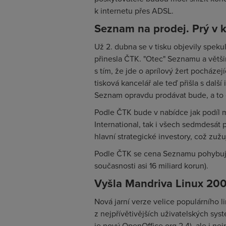
k internetu přes ADSL.
Seznam na prodej. Prý v 
Už 2. dubna se v tisku objevily spek
přinesla ČTK. "Otec" Seznamu a větši
s tím, že jde o aprílový žert pocháze
tisková kancelář ale teď přišla s dal
Seznam opravdu prodávat bude, a to 
Podle ČTK bude v nabídce jak podíl m
International, tak i všech sedmdesát
hlavní strategické investory, což zu
Podle ČTK se cena Seznamu pohybuje
současnosti asi 16 miliard korun).
Vyšla Mandriva Linux 200
Nová jarní verze velice populárního 
z nejpřívětivějších uživatelských sy
je nový OpenOffice.org 2.4), ale i nej