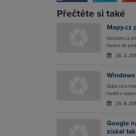
Přečtěte si také
Mapy.cz p
Seznam.cz při
funkci do por
26. 3. 20
Windows 
Stále více hl
hodlá v srpnu 
29. 8. 20
Google na
získal ta