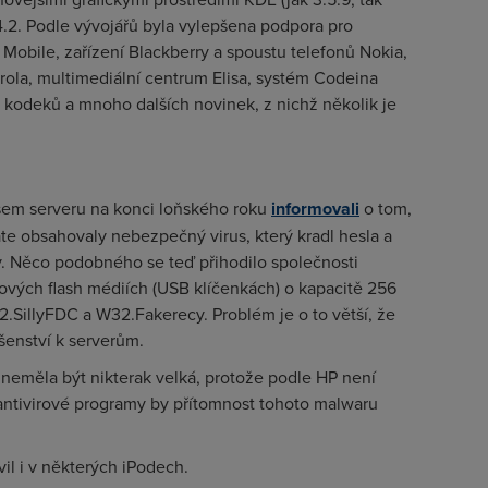
.4.2. Podle vývojářů byla vylepšena podpora pro
Mobile, zařízení Blackberry a spoustu telefonů Nokia,
rola, multimediální centrum Elisa, systém Codeina
 kodeků a mnoho dalších novinek, z nichž několik je
šem serveru na konci loňského roku
informovali
o tom,
ate obsahovaly nebezpečný virus, který kradl hesla a
. Něco podobného se teď přihodilo společnosti
ových flash médiích (USB klíčenkách) o kapacitě 256
2.SillyFDC a W32.Fakerecy. Problém je o to větší, že
šenství k serverům.
neměla být nikterak velká, protože podle HP není
ntivirové programy by přítomnost tohoto malwaru
vil i v některých iPodech.