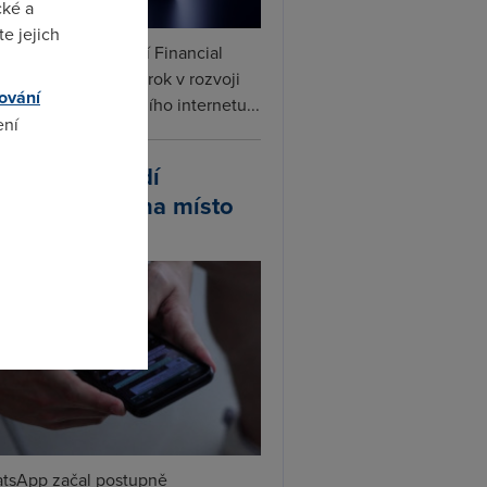
cké a
e jejich
ceX podle informací Financial
s připravuje další krok v rozvoji
ování
linku. Vedle satelitního internetu...
ení
atsApp zavádí
ivatelská jména místo
omto
lefonních čísel
tsApp začal postupně