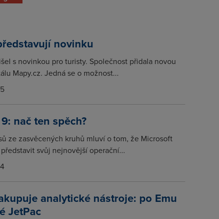
ředstavují novinku
šel s novinkou pro turisty. Společnost přidala novou
tálu Mapy.cz. Jedná se o možnost...
15
9: nač ten spěch?
asů ze zasvěcených kruhů mluví o tom, že Microsoft
představit svůj nejnovější operační...
14
kupuje analytické nástroje: po Emu
ké JetPac