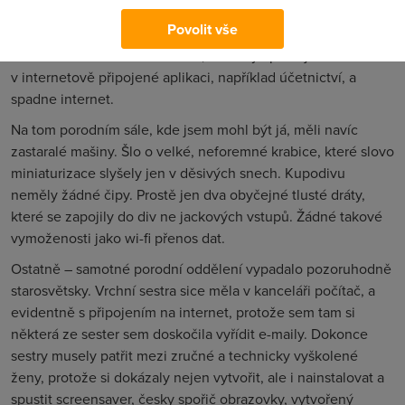
Jde o daleko větší strach, než když se se mnou rozloučí
Povolit vše
externí disk, aniž co řekne, a nejde uložit rozepsaný
dokument. Daleko větší strach, než když pracujete
v internetově připojené aplikaci, například účetnictví, a
spadne internet.
Na tom porodním sále, kde jsem mohl být já, měli navíc
zastaralé mašiny. Šlo o velké, neforemné krabice, které slovo
miniaturizace slyšely jen v děsivých snech. Kupodivu
neměly žádné čipy. Prostě jen dva obyčejné tlusté dráty,
které se zapojily do div ne jackových vstupů. Žádné takové
vymoženosti jako wi-fi přenos dat.
Ostatně – samotné porodní oddělení vypadalo pozoruhodně
starosvětsky. Vrchní sestra sice měla v kanceláři počítač, a
evidentně s připojením na internet, protože sem tam si
některá ze sester sem doskočila vyřídit e-maily. Dokonce
sestry musely patřit mezi zručné a technicky vyškolené
ženy, protože si dokázaly nejen vytvořit, ale i nainstalovat a
spustit screensaver, česky spořič obrazovky, vytvořený