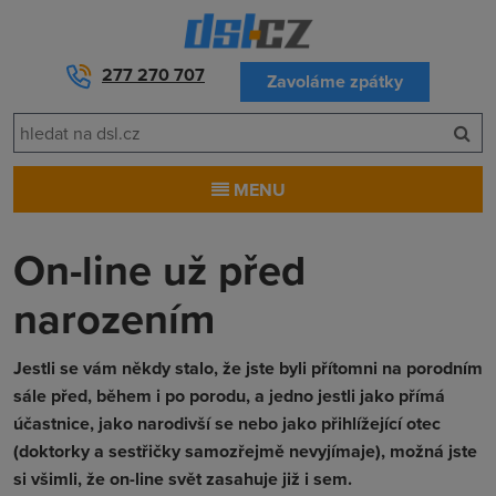
277 270 707
Zavoláme zpátky
MENU
On-line už před
narozením
Jestli se vám někdy stalo, že jste byli přítomni na porodním
sále před, během i po porodu, a jedno jestli jako přímá
účastnice, jako narodivší se nebo jako přihlížející otec
(doktorky a sestřičky samozřejmě nevyjímaje), možná jste
si všimli, že on-line svět zasahuje již i sem.