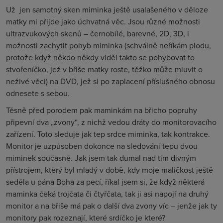
Už
jen samotný sken miminka ještě usalašeného v děloze
matky mi přijde jako úchvatná věc. Jsou různé možnosti
ultrazvukových skenů – černobílé, barevné, 2D, 3D, i
možnosti zachytit pohyb miminka (schválně neříkám plodu,
protože když někdo někdy viděl takto se pohybovat to
stvořeníčko, jež v břiše matky roste, těžko může mluvit o
neživé věci) na DVD, jež si po zaplacení příslušného obnosu
odnesete s sebou.
Těsně před porodem pak maminkám na břicho popruhy
připevní dva „zvony“, z nichž vedou dráty do monitorovacího
zařízení. Toto sleduje jak tep srdce miminka, tak kontrakce.
Monitor je uzpůsoben dokonce na sledování tepu dvou
miminek současně. Jak jsem tak dumal nad tím divným
přístrojem, který byl mladý v době, kdy moje maličkost ještě
seděla u pána Boha za pecí, říkal jsem si, že když některá
maminka čeká trojčata či čtyřčata, tak ji asi napojí na druhý
monitor a na břiše má pak o další dva zvony víc – jenže jak ty
monitory pak rozeznají, které srdíčko je které?