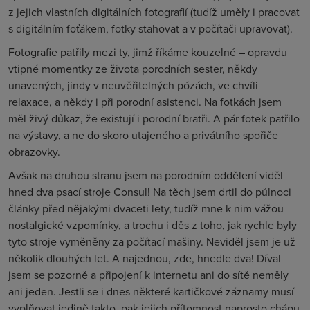
z jejich vlastních digitálních fotografií (tudíž uměly i pracovat
s digitálním foťákem, fotky stahovat a v počítači upravovat).
Fotografie patřily mezi ty, jimž říkáme kouzelné – opravdu
vtipné momentky ze života porodních sester, někdy
unavených, jindy v neuvěřitelných pózách, ve chvíli
relaxace, a někdy i při porodní asistenci. Na fotkách jsem
měl živý důkaz, že existují i porodní bratři. A pár fotek patřilo
na výstavy, a ne do skoro utajeného a privátního spořiče
obrazovky.
Avšak na druhou stranu jsem na porodním oddělení viděl
hned dva psací stroje Consul! Na těch jsem drtil do půlnoci
články před nějakými dvaceti lety, tudíž mne k nim vážou
nostalgické vzpomínky, a trochu i děs z toho, jak rychle byly
tyto stroje vyměněny za počítací mašiny. Neviděl jsem je už
několik dlouhých let. A najednou, zde, hnedle dva! Díval
jsem se pozorně a připojení k internetu ani do sítě neměly
ani jeden. Jestli se i dnes některé kartičkové záznamy musí
vyplňovat jedině takto, pak jejich přítomnost naprosto chápu