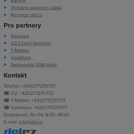
Kariéra
Ochrana osobních údajů
Recenze dsl.cz
Pro partnery
Reklama
O2 Czech Republic
T-Mobile
Vodafone
Nejlevnější GSM tarify
Kontakt
Telefon: +420277270707
☎ O2: +420277270772
☎ T-Mobile: +420277270773
☎ Vodafone: +420277270777
Dostupnost: Po–Pá: 8:00–18:00
E-mail:
info@dsl.cz