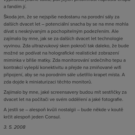
a fandím jí.
Škoda jen, že se nejspíše nedostanu na porodní sály za
dalších dvacet let – potenciální snacha by se na mne mohla
dívat s neskrývaným a pochopitelným podezřením. Ale
zajímalo by mne, jak se za dalších dvacet let technologie
vyvinou. Zda ultrazvukový sken pokročí tak daleko, že bude
možné se podívat na holografické realistické zobrazení
miminka v břiše matky. Zda monitorování srdečního tepu a
kontrakcí vylepší konektivitu a přejde na zmiňované wifi
připojení, aby se na porodním sále ušetřilo krapet místa. A
zda dojde k miniaturizaci těchto monitorů.
Zajímalo by mne, jaké screensavery budou mít sestřičky za
dvacet let na počítači ve svém oddělení a jaké fotografie.
A jestli se – alespoň kvůli nostalgii – bude někde v koutě
krčit alespoň jeden Consul.
3. 5. 2008