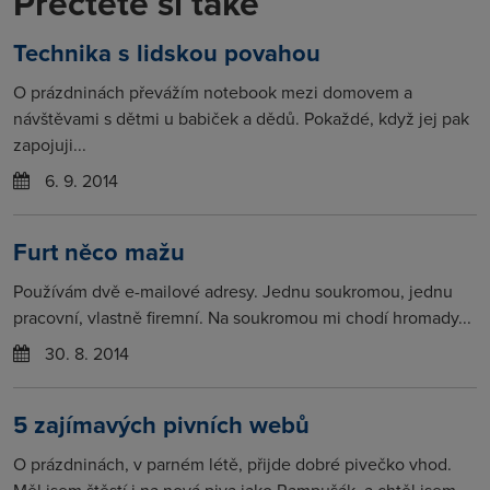
Přečtěte si také
Technika s lidskou povahou
O prázdninách převážím notebook mezi domovem a
návštěvami s dětmi u babiček a dědů. Pokaždé, když jej pak
zapojuji...
6. 9. 2014
Furt něco mažu
Používám dvě e-mailové adresy. Jednu soukromou, jednu
pracovní, vlastně firemní. Na soukromou mi chodí hromady...
30. 8. 2014
5 zajímavých pivních webů
O prázdninách, v parném létě, přijde dobré pivečko vhod.