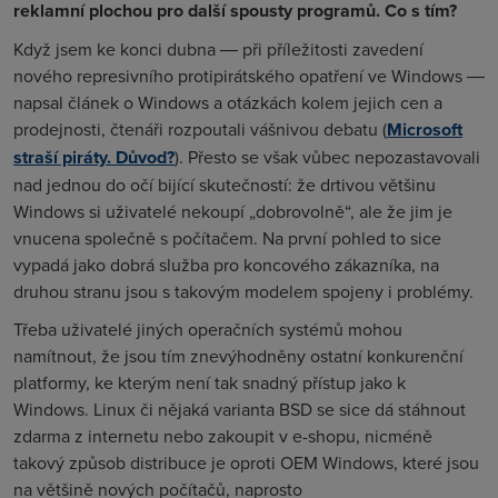
reklamní plochou pro další spousty programů. Co s tím?
Když jsem ke konci dubna ― při příležitosti zavedení
nového represivního protipirátského opatření ve Windows ―
napsal článek o Windows a otázkách kolem jejich cen a
prodejnosti, čtenáři rozpoutali vášnivou debatu (
Microsoft
straší piráty. Důvod?
). Přesto se však vůbec nepozastavovali
nad jednou do očí bijící skutečností: že drtivou většinu
Windows si uživatelé nekoupí „dobrovolně“, ale že jim je
vnucena společně s počítačem. Na první pohled to sice
vypadá jako dobrá služba pro koncového zákazníka, na
druhou stranu jsou s takovým modelem spojeny i problémy.
Třeba uživatelé jiných operačních systémů mohou
namítnout, že jsou tím znevýhodněny ostatní konkurenční
platformy, ke kterým není tak snadný přístup jako k
Windows. Linux či nějaká varianta BSD se sice dá stáhnout
zdarma z internetu nebo zakoupit v e-shopu, nicméně
takový způsob distribuce je oproti OEM Windows, které jsou
na většině nových počítačů, naprosto