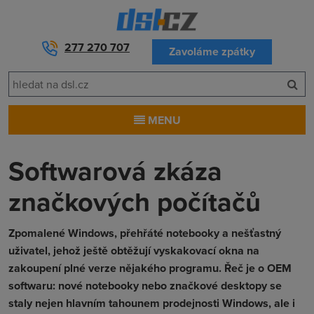
277 270 707
Zavoláme zpátky
MENU
Softwarová zkáza
značkových počítačů
Zpomalené Windows, přehřáté notebooky a nešťastný
uživatel, jehož ještě obtěžují vyskakovací okna na
zakoupení plné verze nějakého programu. Řeč je o OEM
softwaru: nové notebooky nebo značkové desktopy se
staly nejen hlavním tahounem prodejnosti Windows, ale i