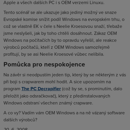
Apple a všech dalších PC i s OEM verzemi Linuxu.
Tento scénář se ale ukazuje jako jediný možný ve snaze
Evropské komise snížit podíl Windows na evropském trhu, o
což se vlastně EK v čele s Neelie Kroesovou snaží, třebaže
jsme neslyšeli, jak by toho chtěli dosáhnout. Zákaz OEM
Windows na počítačích by to opravdu vyřešil, ale reakce
výrobců počítačů, kteří z OEM Windows samozřejmě
profitují, by se asi Neelie Kroesové vůbec nelíbila.
Pomůcka pro nespokojence
Na závěr si neodpustím jeden tip, který by se některým z vás
při boji s crapwarem mohl hodit. A sice upozorním na
program
The PC Decrapifier
(což by se, s prominutím, dalo
přeložit jako odsračkovač), který z předinstalovaných
Windows odstraní všechen známý crapware.
A co vy? Vadím vám OEM Windows a na ně vázaný software
dalších výrobců?
20. 6. 2008