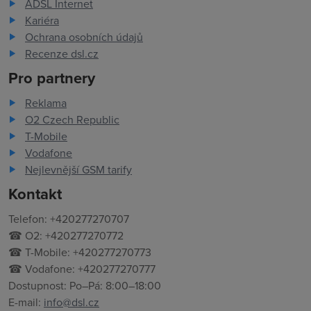
ADSL Internet
Kariéra
Ochrana osobních údajů
Recenze dsl.cz
Pro partnery
Reklama
O2 Czech Republic
T-Mobile
Vodafone
Nejlevnější GSM tarify
Kontakt
Telefon: +420277270707
☎ O2: +420277270772
☎ T-Mobile: +420277270773
☎ Vodafone: +420277270777
Dostupnost: Po–Pá: 8:00–18:00
E-mail:
info@dsl.cz