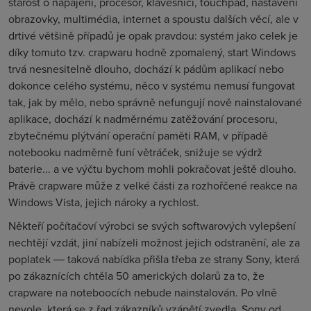
starost o napájení, procesor, klávesnici, touchpad, nastavení
obrazovky, multimédia, internet a spoustu dalších věcí, ale v
drtivé většině případů je opak pravdou: systém jako celek je
díky tomuto tzv. crapwaru hodně zpomalený, start Windows
trvá nesnesitelně dlouho, dochází k pádům aplikací nebo
dokonce celého systému, něco v systému nemusí fungovat
tak, jak by mělo, nebo správně nefungují nově nainstalované
aplikace, dochází k nadměrnému zatěžování procesoru,
zbytečnému plýtvání operační paměti RAM, v případě
notebooku nadměrně funí větráček, snižuje se výdrž
baterie... a ve výčtu bychom mohli pokračovat ještě dlouho.
Právě crapware může z velké části za rozhořčené reakce na
Windows Vista, jejich nároky a rychlost.
Někteří počítačoví výrobci se svých softwarových vylepšení
nechtějí vzdát, jiní nabízeli možnost jejich odstranění, ale za
poplatek ― taková nabídka přišla třeba ze strany Sony, která
po zákaznících chtěla 50 amerických dolarů za to, že
crapware na noteboocích nebude nainstalován. Po vlně
nevole, která se z řad zákazníků vzápětí zvedla, Sony od