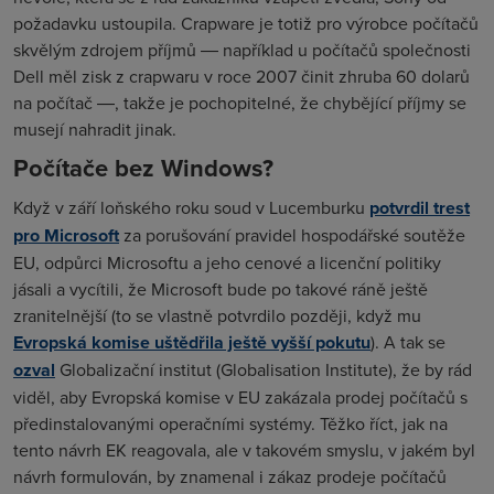
požadavku ustoupila. Crapware je totiž pro výrobce počítačů
skvělým zdrojem příjmů ― například u počítačů společnosti
Dell měl zisk z crapwaru v roce 2007 činit zhruba 60 dolarů
na počítač ―, takže je pochopitelné, že chybějící příjmy se
musejí nahradit jinak.
Počítače bez Windows?
Když v září loňského roku soud v Lucemburku
potvrdil trest
pro Microsoft
za porušování pravidel hospodářské soutěže
EU, odpůrci Microsoftu a jeho cenové a licenční politiky
jásali a vycítili, že Microsoft bude po takové ráně ještě
zranitelnější (to se vlastně potvrdilo později, když mu
Evropská komise uštědřila ještě vyšší pokutu
). A tak se
ozval
Globalizační institut (Globalisation Institute), že by rád
viděl, aby Evropská komise v EU zakázala prodej počítačů s
předinstalovanými operačními systémy. Těžko říct, jak na
tento návrh EK reagovala, ale v takovém smyslu, v jakém byl
návrh formulován, by znamenal i zákaz prodeje počítačů