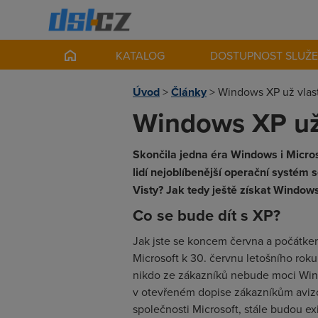
KATALOG
DOSTUPNOST SLUŽ
Úvod
>
Články
>
Windows XP už vlast
Windows XP už 
Skončila jedna éra Windows i Microso
lidí nejoblíbenější operační systém s
Visty? Jak tedy ještě získat Window
Co se bude dít s XP?
Jak jste se koncem června a počátke
Microsoft k 30. červnu letošního roku
nikdo ze zákazníků nebude moci Windo
v otevřeném dopise zákazníkům avizov
společnosti Microsoft, stále budou ex