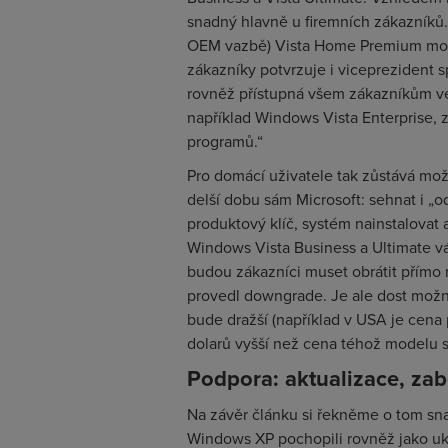
snadný hlavně u firemních zákazníků. 
OEM vazbě) Vista Home Premium mož
zákazníky potvrzuje i viceprezident s
rovněž přístupná všem zákazníkům ve 
například Windows Vista Enterprise, z
programů.“
Pro domácí uživatele tak zůstává mož
delší dobu sám Microsoft: sehnat i „
produktový klíč, systém nainstalovat 
Windows Vista Business a Ultimate v
budou zákazníci muset obrátit přímo 
provedl downgrade. Je ale dost možn
bude dražší (například v USA je cena
dolarů vyšší než cena téhož modelu s
Podpora: aktualizace, zab
Na závěr článku si řekněme o tom snad
Windows XP pochopili rovněž jako uk