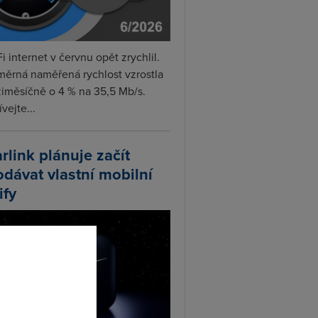
i internet v červnu opět zrychlil.
měrná naměřená rychlost vzrostla
iměsíčně o 4 % na 35,5 Mb/s.
vejte...
arlink plánuje začít
odávat vlastní mobilní
ify