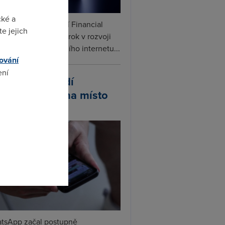
cké a
ceX podle informací Financial
e jejich
s připravuje další krok v rozvoji
linku. Vedle satelitního internetu...
ování
ení
atsApp zavádí
ivatelská jména místo
lefonních čísel
omto
tsApp začal postupně