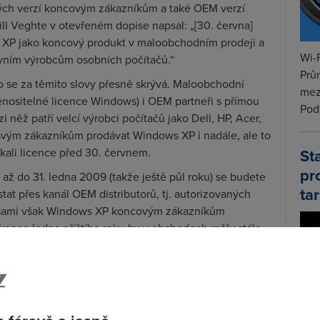
vých verzí koncovým zákazníkům a také OEM verzí
l Veghte v otevřeném dopise napsal: „[30. června]
XP jako koncový produkt v maloobchodním prodeji a
Wi-F
vním výrobcům osobních počítačů.“
Prů
co se za těmito slovy přesně skrývá. Maloobchodní
mez
řenositelné licence Windows) i OEM partneři s přímou
Podí
ěž patří velcí výrobci počítačů jako Dell, HP, Acer,
 svým zákazníkům prodávat Windows XP i nadále, ale to
St
skali licence před 30. červnem.
pr
e až do 31. ledna 2009 (takže ještě půl roku) se budete
tar
at přes kanál OEM distributorů, tj. autorizovaných
 (sami však Windows XP koncovým zákazníkům
konce ledna příštího roku by v obchodech měly stále
ré se skládají z instalačního CD, COA štítku (tj.
Mimochodem toto balení pro tzv. system buildery je
ý si mohou zakoupit uživatelé, u nichž nástroj pro
 kopie Windows není pravá. Je dobré vědět, že OEM
 na hardware počítače, na který byly Windows prvně