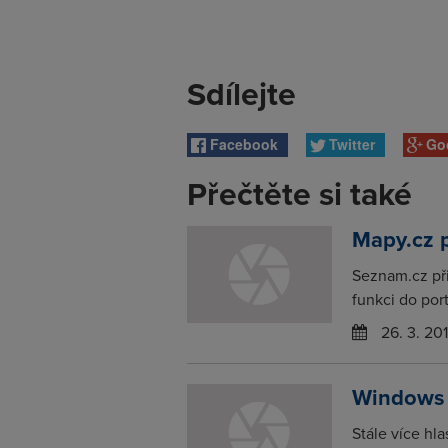
Sdílejte
Facebook
Twitter
Go
Přečtěte si také
Mapy.cz p
Seznam.cz při
funkci do por
26. 3. 20
Windows 
Stále více hl