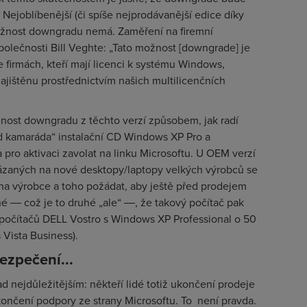
Nejoblíbenější (či spíše nejprodávanější edice díky
nost downgradu nemá. Zaměření na firemní
polečnosti Bill Veghte: „Tato možnost [downgrade] je
firmách, kteří mají licenci k systému Windows,
ajištěnu prostřednictvím našich multilicenčních
nost downgradu z těchto verzí způsobem, jak radí
od kamaráda“ instalační CD Windows XP Pro a
a pro aktivaci zavolat na linku Microsoftu. U OEM verzí
ázaných na nové desktopy/laptopy velkých výrobců se
na výrobce a toho požádat, aby ještě před prodejem
é ― což je to druhé „ale“ ―, že takový počítač pak
 počítačů DELL Vostro s Windows XP Professional o 50
 Vista Business).
ezpečení...
 nejdůležitějším: někteří lidé totiž ukončení prodeje
ončení podpory ze strany Microsoftu. To není pravda.