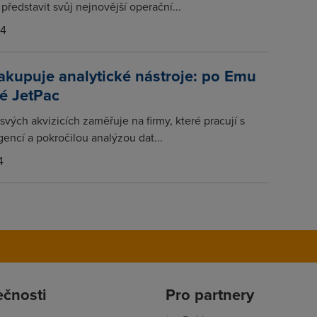
představit svůj nejnovější operační...
14
kupuje analytické nástroje: po Emu
ké JetPac
svých akvizicích zaměřuje na firmy, které pracují s
gencí a pokročilou analýzou dat...
4
ečnosti
Pro partnery