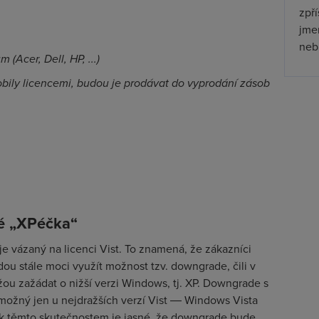
zpř
jmen
nebu
Acer, Dell, HP, ...)
obily licencemi, budou je prodávat do vyprodání zásob
ré „XPéčka“
je vázaný na licenci Vist. To znamená, že zákazníci
dou stále moci využít možnost tzv. downgrade, čili v
ou zažádat o nižší verzi Windows, tj. XP. Downgrade s
e možný jen u nejdražších verzí Vist ― Windows Vista
 k těmto skutečnostem je jasné, že downgrade bude