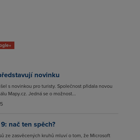
ogle+
ředstavují novinku
šel s novinkou pro turisty. Společnost přidala novou
tálu Mapy.cz. Jedná se o možnost...
15
9: nač ten spěch?
asů ze zasvěcených kruhů mluví o tom, že Microsoft