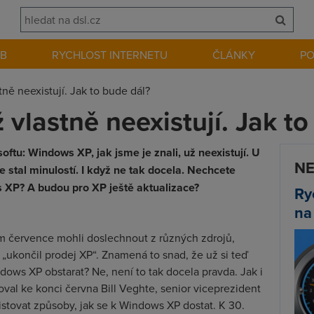
EB
RYCHLOST INTERNETU
ČLÁNKY
P
ně neexistují. Jak to bude dál?
vlastně neexistují. Jak to
ftu: Windows XP, jak jsme je znali, už neexistují. U
NE
e stal minulostí. I když ne tak docela. Nechcete
s XP? A budou pro XP ještě aktualizace?
Ry
na
m července mohli doslechnout z různých zdrojů,
 „ukončil prodej XP“. Znamená to snad, že už si teď
ws XP obstarat? Ne, není to tak docela pravda. Jak i
al ke konci června Bill Veghte, senior viceprezident
istovat způsoby, jak se k Windows XP dostat. K 30.