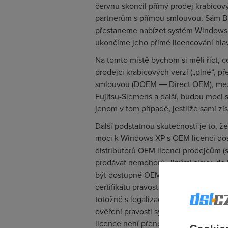
červnu skončil přímý prodej krabico
partnerům s přímou smlouvou. Sám Bil
přestaneme nabízet systém Windows 
ukončíme jeho přímé licencování hla
Na tomto místě bychom si měli říct, 
prodejci krabicových verzí („plné“, p
smlouvou (DOEM ― Direct OEM), mezi n
Fujitsu-Siemens a další, budou moci
jenom v tom případě, jestliže sami zí
Další podstatnou skutečností je to, ž
moci k Windows XP s OEM licencí dost
distributorů OEM licencí prodejcům
prodávat nemohou). Jinými slovy, do 
být dostupné OEM licence Windows, kte
certifikátu pravosti) a dokumentace. 
totožné s legalizačním balíčkem, kter
ověření pravosti systému zjistil, že
licence není přenositelná: je vázaná