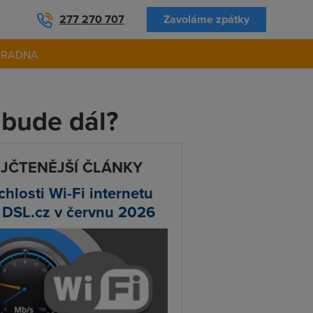
277 270 707
Zavoláme zpátky
ORADNA
 bude dál?
JČTENĚJŠÍ ČLÁNKY
chlosti Wi-Fi internetu
 DSL.cz v červnu 2026