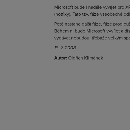
Microsoft bude i nadále vyvíjet pro X
(hotfixy). Tato tzv. fáze všeobecné 
Poté nastane další fáze, fáze prodlo
Během ni bude Microsoft vyvíjet a dis
vydávat nebudou, třebaže velkým spo
18. 7. 2008
Autor:
Oldřich Klimánek