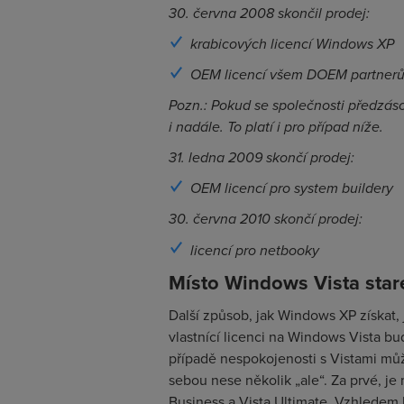
30. června 2008 skončil prodej:
krabicových licencí Windows XP
OEM licencí všem DOEM partnerům (
Pozn.: Pokud se společnosti předzás
i nadále. To platí i pro případ níže.
31. ledna 2009 skončí prodej:
OEM licencí pro system buildery
30. června 2010 skončí prodej:
licencí pro netbooky
Místo Windows Vista sta
Další způsob, jak Windows XP získat, 
vlastnící licenci na Windows Vista bu
případě nespokojenosti s Vistami můž
sebou nese několik „ale“. Za prvé, j
Business a Vista Ultimate. Vzhledem