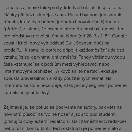
Téma je zajímavé také pro ty, kdo tvoří obsah. Inspirace na
články přichází tak nějak sama. Pokud bychom jen shrnuli
témata, která byla během jednoho libovolného týdne na
"přetřes", zjistíme, že psaní o internetu musí být radost. Jen
pro představu největší témata týdne (od 28. 7. - 1. 8.): Google
spustil Knol, nový vyhledávač Cuil, Seznam opět na
prodej?,... K tomu je potřeba připojit každoměsíční události
vztahující se k prvnímu dni v měsíci. Tehdy většinou vyjdou
čísla vztahující se k podílům mezi vyhledávači nebo
internetovými prohlížeči. A když ani to nestačí, existuje
spousta universálních a vždy použitelných témat. Na
internetu se stále něco děje, a tak je celý segment poměrně
žurnalisticky přitažlivý.
Zajímavé je, že pokud se podíváme na autory, pak většina
novinářů působí na "volné noze" a jsou to buď studenti
(pracující coby externí redaktoři i stálí zaměstnanci redakce)
nebo různí konzultanti. Těch ostatních je poměrně málo a