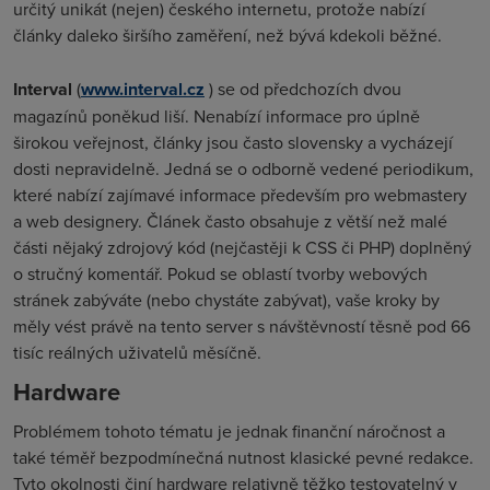
určitý unikát (nejen) českého internetu, protože nabízí
články daleko širšího zaměření, než bývá kdekoli běžné
.
Interval
(
www.interval.cz
) se od předchozích dvou
magazínů poněkud liší. Nenabízí informace pro úplně
širokou veřejnost, články jsou často slovensky a vycházejí
dosti nepravidelně. Jedná se o odborně vedené periodikum,
které nabízí zajímavé informace především pro webmastery
a web designery. Článek často obsahuje z větší než malé
části nějaký zdrojový kód (nejčastěji k CSS či PHP) doplněný
o stručný komentář. Pokud se oblastí tvorby webových
stránek zabýváte (nebo chystáte zabývat), vaše kroky by
měly vést právě na tento server s návštěvností těsně pod 66
tisíc reálných uživatelů měsíčně.
Hardware
Problémem tohoto tématu je jednak finanční náročnost a
také téměř bezpodmínečná nutnost klasické pevné redakce.
Tyto okolnosti činí hardware relativně těžko testovatelný v