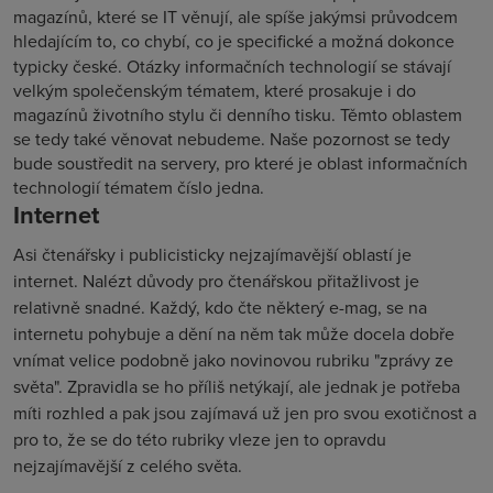
magazínů, které se IT věnují, ale spíše jakýmsi průvodcem
hledajícím to
, co chybí, co je specifické a možná dokonce
typicky české. Otázky informačních technologií se stávají
velkým společenským tématem, které prosakuje i do
magazínů životního stylu či denního tisku. Těmto oblastem
se tedy také věnovat nebudeme. Naše pozornost se tedy
bude soustředit na servery, pro které je oblast informačních
technologií tématem číslo jedna.
Internet
Asi čtenářsky i publicisticky nejzajímavější oblastí je
internet. Nalézt důvody pro čtenářskou přitažlivost je
relativně snadné. Každý, kdo čte některý e-mag, se na
internetu pohybuje a dění na něm tak může docela dobře
vnímat velice podobně jako novinovou rubriku "zprávy ze
světa". Zpravidla se ho příliš netýkají, ale jednak je potřeba
míti rozhled a pak jsou zajímavá už jen pro svou exotičnost a
pro to, že se do této rubriky vleze jen to opravdu
nejzajímavější z celého světa.