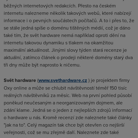
běžných internetových redakcích. Přesto na českém
internetu nalezneme několik takových webů, které nabízejí
informace i o pevných součástech počítačů. A to i přes to, že
se stále jedná spíše o doménu tištěných médií, což je dáno
také tím, že svět hardware nemá například oproti dění na
internetu takovou dynamiku s tlakem na okamžitou
maximální aktuálnost. Jinými slovy týden stará recenze je
aktuální, zatímco článek o prodeji některé domény starý dva
tři dny může být naprosto k ničemu.
Svět hardware
(
www.svethardware.cz
) je projektem firmy
Oxy online a může se chlubit návštěvností téměř 150 tisíc
reálných návštěvníků za měsíc. Web na první pohled působí
poněkud neučesaným a neorganizovaným dojmem, ale
zdání klame. Jedná se o jeden z nejlepších zdrojů informací
o hardware u nás. Kromě recenzí zde naleznete také články
"jak na to". Celý magazín tak chce být otevřen co nejširší
veřejnosti, což se mu zřejmě daří. Naleznete zde také