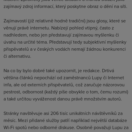
zajímavý zdroj informací, který poskytne obraz o dění na síti
.
Zajímavostí (již relativně hodně tradiční) jsou glosy, které se
věnují právě internetu. Nabízejí pohled vtipný, často z
nadhledem, nebo jen představují zajímavou myšlenku či
úvahu na určité téma. Představují tedy subjektivní myšlenky
přispěvatelů a v českých vodách nemají žádnou konkurenci
či alternativu
.
Na co by bylo dobré také upozornit, je redakce. Drtivá
většina článků nepochází od zaměstnanců Lupy či Internet
infa, ale od externích přispěvatelů, což zaručuje názorovou
pestrost, odbornost (každý píše obvykle o tom, čemu rozumí)
a také určitou vyváženost danou právě množstvím autorů
.
Stránky navštěvuje asi 206 tisíc unikátních návštěvníků za
měsíc. Mezi přidané služby patří například největší databáze
Wi-Fi spotů nebo odborné diskuse. Osobně považuji Lupu za