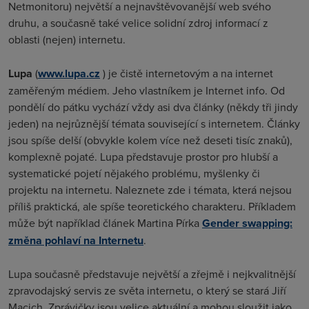
Netmonitoru) největší a nejnavštěvovanější web svého
druhu, a současně také velice solidní zdroj informací z
oblasti (nejen) internetu
.
Lupa
(
www.lupa.cz
) je čistě internetovým a na internet
zaměřeným médiem. Jeho vlastníkem je Internet info. Od
pondělí do pátku vychází vždy asi dva články (někdy tři jindy
jeden) na nejrůznější témata související s internetem. Články
jsou spíše delší (obvykle kolem více než deseti tisíc znaků),
komplexně pojaté. Lupa představuje prostor pro hlubší a
systematické pojetí nějakého problému, myšlenky či
projektu na internetu. Naleznete zde i témata, která nejsou
příliš praktická, ale spíše teoretického charakteru. Příkladem
může být například článek Martina Pírka
Gender swapping:
změna pohlaví na Internetu
.
Lupa současně představuje největší a zřejmě i nejkvalitnější
zpravodajský servis ze světa internetu, o který se stará Jiří
Macich. Zprávičky jsou velice aktuální a mohou sloužit jako