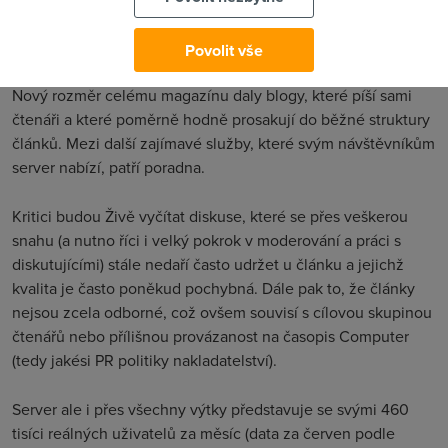
internetové žurnalistiky či etiky. Důraz je kladen na
zpravodajství, které nabízí kromě základní informace také
Povolit vše
zasazení do širšího kontextu (nebo se o to alespoň snaží).
Nový rozměr celému magazínu daly blogy, které píší sami
čtenáři a které poměrně hodně prosakují do běžné struktury
článků. Mezi další zajímavé služby, které svým návštěvníkům
server nabízí, patří poradna
.
Kritici budou Živě vyčítat diskuse, které se přes veškerou
snahu (a nutno říci i velký pokrok v moderování a práci s
diskutujícími) stále nedaří často udržet u článku a jejichž
kvalita je často poněkud pochybná. Dále pak to, že články
nejsou zcela odborné, což ovšem souvisí s cílovou skupinou
čtenářů nebo přílišnou provázanost na časopis Computer
(tedy jakési PR politiky nakladatelství)
.
Server ale i přes všechny výtky představuje se svými 460
tisíci reálných uživatelů za měsíc (data za červen podle