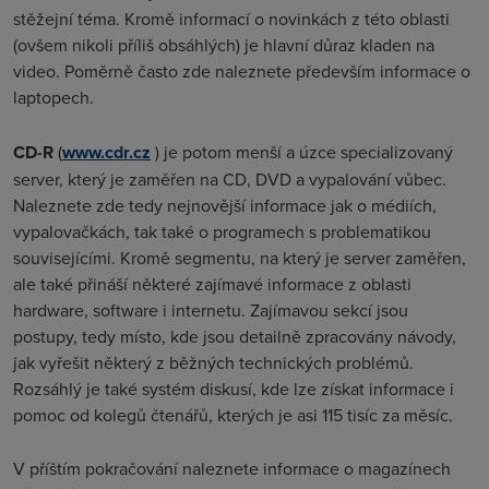
stěžejní téma. Kromě informací o novinkách z této oblasti
(ovšem nikoli příliš obsáhlých) je hlavní důraz kladen na
video. Poměrně často zde naleznete především informace o
laptopech.
CD-R
(
www.cdr.cz
) je potom menší a úzce specializovaný
server, který je zaměřen na CD, DVD a vypalování vůbec.
Naleznete zde tedy nejnovější informace jak o médiích,
vypalovačkách, tak také o programech s problematikou
souvisejícími. Kromě segmentu, na který je server zaměřen,
ale také přináší některé zajímavé informace z oblasti
hardware, software i internetu. Zajímavou sekcí jsou
postupy, tedy místo, kde jsou detailně zpracovány návody,
jak vyřešit některý z běžných technických problémů.
Rozsáhlý je také systém diskusí, kde lze získat informace i
pomoc od kolegů čtenářů, kterých je asi 115 tisíc za měsíc
.
V příštím pokračování naleznete informace o magazínech