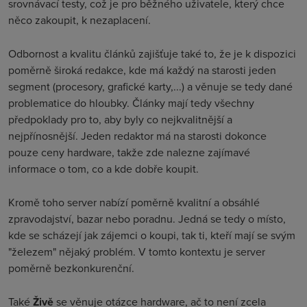
srovnávací testy, což je pro běžného uživatele, který chce
něco zakoupit, k nezaplacení
.
Odbornost a kvalitu článků zajišťuje také to, že je k dispozici
poměrně široká redakce, kde má každý na starosti jeden
segment (procesory, grafické karty,...) a věnuje se tedy dané
problematice do hloubky. Články mají tedy všechny
předpoklady pro to, aby byly co nejkvalitnější a
nejpřínosnější. Jeden redaktor má na starosti dokonce
pouze ceny hardware, takže zde nalezne zajímavé
informace o tom, co a kde dobře koupit
.
Kromě toho server nabízí poměrně kvalitní a obsáhlé
zpravodajství, bazar nebo poradnu. Jedná se tedy o místo,
kde se scházejí jak zájemci o koupi, tak ti, kteří mají se svým
"železem" nějaký problém. V tomto kontextu je server
poměrně bezkonkurenční
.
Také
Živě
se věnuje otázce hardware, ač to není zcela