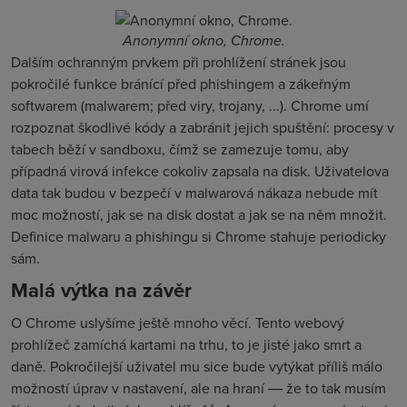
Anonymní okno, Chrome.
Dalším ochranným prvkem při prohlížení stránek jsou
pokročilé funkce bránící před phishingem a zákeřným
softwarem (malwarem; před viry, trojany, ...). Chrome umí
rozpoznat škodlivé kódy a zabránit jejich spuštění: procesy v
tabech běží v sandboxu, čímž se zamezuje tomu, aby
případná virová infekce cokoliv zapsala na disk. Uživatelova
data tak budou v bezpečí v malwarová nákaza nebude mít
moc možností, jak se na disk dostat a jak se na něm množit.
Definice malwaru a phishingu si Chrome stahuje periodicky
sám.
Malá výtka na závěr
O Chrome uslyšíme ještě mnoho věcí. Tento webový
prohlížeč zamíchá kartami na trhu, to je jisté jako smrt a
daně. Pokročilejší uživatel mu sice bude vytýkat příliš málo
možností úprav v nastavení, ale na hraní ― že to tak musím