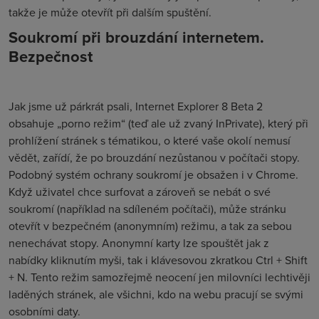
takže je může otevřít při dalším spuštění.
Soukromí při brouzdání internetem.
Bezpečnost
Jak jsme už párkrát psali, Internet Explorer 8 Beta 2
obsahuje „porno režim“ (teď ale už zvaný InPrivate), který při
prohlížení stránek s tématikou, o které vaše okolí nemusí
vědět, zařídí, že po brouzdání nezůstanou v počítači stopy.
Podobný systém ochrany soukromí je obsažen i v Chrome.
Když uživatel chce surfovat a zároveň se nebát o své
soukromí (například na sdíleném počítači), může stránku
otevřít v bezpečném (anonymním) režimu, a tak za sebou
nenechávat stopy. Anonymní karty lze spouštět jak z
nabídky kliknutím myši, tak i klávesovou zkratkou Ctrl + Shift
+ N. Tento režim samozřejmě neocení jen milovníci lechtivěji
laděných stránek, ale všichni, kdo na webu pracují se svými
osobními daty.