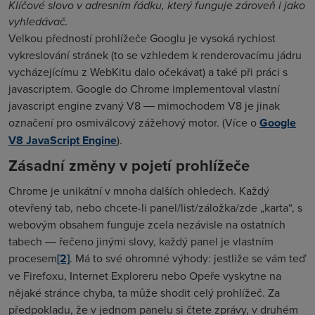
Klíčové slovo v adresním řádku, který funguje zároveň i jako
vyhledávač.
Velkou předností prohlížeče Googlu je vysoká rychlost
vykreslování stránek (to se vzhledem k renderovacímu jádru
vycházejícímu z WebKitu dalo očekávat) a také při práci s
javascriptem. Google do Chrome implementoval vlastní
javascript engine zvaný V8 ― mimochodem V8 je jinak
označení pro osmiválcový zážehový motor. (Více o
Google
V8 JavaScript Engine
).
Zásadní změny v pojetí prohlížeče
Chrome je unikátní v mnoha dalších ohledech. Každý
otevřený tab, nebo chcete-li panel/list/záložka/zde „karta“, s
webovým obsahem funguje zcela nezávisle na ostatních
tabech ― řečeno jinými slovy, každý panel je vlastním
procesem
[2]
. Má to své ohromné výhody: jestliže se vám teď
ve Firefoxu, Internet Exploreru nebo Opeře vyskytne na
nějaké stránce chyba, ta může shodit celý prohlížeč. Za
předpokladu, že v jednom panelu si čtete zprávy, v druhém