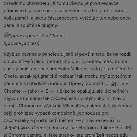
zásadního charakteru.) K tomu všemu je pro zvědavce
připraven i správce procesů, ve kterém si lze prohlédnout,
kolik paměti a jakou část procesoru vytěžuje ten nebo onen
panel a spuštěné pluginy.
Správce procesů
Když se bavíme o panelech, jistě si povšimnete, že na rozdíl
od prohlížečů jako Internet Explorer či Firefox má Chrome
panely umístěné nad adresním řádkem. Takto je to řešené i v
Opeře, avšak její grafické rozhraní tak trochu trpí zbytečným
panelem s nabídkami (Soubor, Úpravy, Zobrazit, ...)
[3]
. Ty v
Chrome ― jako i v IE ― už (že se opakuju, ale „konečně“)
nejsou a nematou tak začátečníka složitým okolím. Navíc
okraj s Chrome od záložek dělí malá vzdálenost, díky čemuž
celý prohlížeč vypadá kompaktně, jednoduše pro
začátečníky a prostě šetří místem ― a hlavně neruší. A
stejně jako v Opeře (a dnes už i ve Firefoxu a tak trochu i IE)
si Chrome pamatuje, jaké stránky jste prohlíželi naposledy,