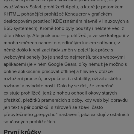
využíváno v Safari, prohlížeči Applu, a které je potomkem
KHTML, pohánějící prohlížeč Konqueror v grafickém
desktopovém prostředí KDE (známém hlavně v linuxových a
BSD systémech). Kromě toho byly použity i některé věci z
dílen Mozilly. Ale jinak ano ― prohlížeč je ve své kategorii v
mnoha směrech naprosto ojedinělým kusem softwaru, v
němž došlo k realizaci řady změn v pojetí jak práce s
webovými panely (to je snad to nejmenší), tak s webovými
aplikacemi (je v něm Google Gears, díky němuž je možno s
online aplikacemi pracovat offline) a hlavně v otázce
rozložení procesů, bezpečnosti a stability, uživatelského
rozhraní a ovladatelnosti. Dalo by se říct, že konečně
existuje prohlížeč, jenž z nohou odhodil okovy starých
přežitků, přežitků pramenících z doby, kdy web byl opravdu
jen text a pár obrázků, a zároveň se zbavil často
přebytečného „přepychu“ nastavení, jaká existují v ostatních
současných prohlížečích.
První krůčky