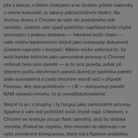
jste v bance, v třetím chatujete a ve čtvrtém píšete materiály
v online kanceláři, je takový pád prohlížeče fatální. Na
druhou stranu v Chrome se vám nic podobného stát
nemůže. Jestliže vám spadl prohlížeč například kvůli chybě
související s jednou stránkou ― řekněme kvůli chatu ―,
vaše online bankovnictví stejně jako rozepsaný dokument
zůstane naprosto v bezpečí. Někdo může vytknout to, že
kvůli kartám běžícím jako samostatné procesy si Chrome
celkově bere více paměti ― je to sice pravda, avšak při
stejném počtu otevřených panelů (karet) je spotřeba paměti
stále srovnatelná a často mnohem menší než v případě
Firefoxu. Ale oba prohlížeče ― i IE ― konzumují paměti
RAM opravdu mnoho, to je neoddiskutovatelné.
Stejné to je i s pluginy, i ty fungují jako samostatné procesy.
Spadne-li vám teď prohlížeč kvůli chybě např. s flashem, v
Chrome se resetuje pouze flash samotný, aniž by stránka
zmizela. (Pokud se nepletu, toto chování se objevuje i ve
výše zmíněném Konqueroru, který má s flashem problémy