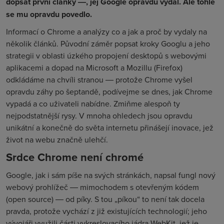
dopsat první články ―, jej Google opravdu vydal. Ale tohle
se mu opravdu povedlo.
Informací o Chrome a analýzy co a jak a proč by vydaly na
několik článků. Původní záměr popsat kroky Googlu a jeho
strategii v oblasti úzkého propojení desktopů s webovými
aplikacemi a dopad na Microsoft a Mozillu (Firefox)
odkládáme na chvíli stranou ― protože Chrome vyšel
opravdu záhy po šeptandě, podívejme se dnes, jak Chrome
vypadá a co uživateli nabídne. Zmiňme alespoň ty
nejpodstatnější rysy. V mnoha ohledech jsou opravdu
unikátní a konečně do světa internetu přinášejí inovace, jež
život na webu značně ulehčí.
Srdce Chrome není chromé
Google, jak i sám píše na svých stránkách, napsal fungl nový
webový prohlížeč ― mimochodem s otevřeným kódem
(open source) ― od píky. S tou „píkou“ to není tak docela
pravda, protože vychází z již existujících technologií; jeho
vývojáři využili části vykreslovacího jádra WebKit, jež je