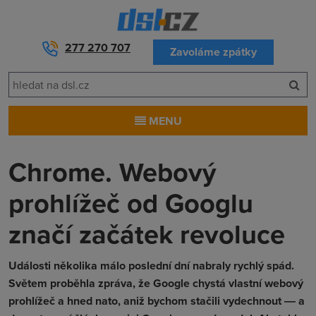
277 270 707
Zavoláme zpátky
MENU
Chrome. Webový
prohlížeč od Googlu
značí začátek revoluce
Události několika málo poslední dní nabraly rychlý spád.
Světem proběhla zpráva, že Google chystá vlastní webový
prohlížeč a hned nato, aniž bychom stačili vydechnout ― a