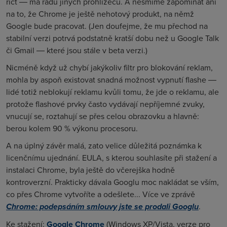
říct ― má řadu jiných prohlížečů. A nesmíme zapomínat ani
na to, že Chrome je ještě nehotový produkt, na němž
Google bude pracovat. (Jen doufejme, že mu přechod na
stabilní verzi potrvá podstatně kratší dobu než u Google Talk
či Gmail ― které jsou stále v beta verzi.)
Nicméně když už chybí jakýkoliv filtr pro blokování reklam,
mohla by aspoň existovat snadná možnost vypnutí flashe ―
lidé totiž neblokují reklamu kvůli tomu, že jde o reklamu, ale
protože flashové prvky často vydávají nepříjemné zvuky,
vnucují se, roztahují se přes celou obrazovku a hlavně:
berou kolem 90 % výkonu procesoru.
A na úplný závěr malá, zato velice důležitá poznámka k
licenčnímu ujednání. EULA, s kterou souhlasíte při stažení a
instalaci Chrome, byla ještě do včerejška hodně
kontroverzní. Prakticky dávala Googlu moc nakládat se vším,
co přes Chrome vytvoříte a odešlete... Více ve zprávě
Chrome: podepsáním smlouvy jste se prodali Googlu
.
Ke stažení:
Google Chrome
(Windows XP/Vista, verze pro