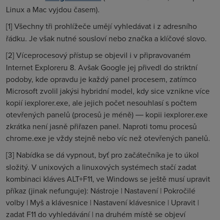
Linux a Mac vyjdou časem).
[1]
Všechny tři prohlížeče umějí vyhledávat i z adresního
řádku. Je však nutné sousloví nebo značka a klíčové slovo.
[2]
Víceprocesový přístup se objevil i v připravovaném
Internet Exploreru 8. Avšak Google jej přivedl do striktní
podoby, kde opravdu je každý panel procesem, zatímco
Microsoft zvolil jakýsi hybridní model, kdy sice vznikne více
kopií iexplorer.exe, ale jejich počet nesouhlasí s počtem
otevřených panelů (procesů je méně) ― kopii iexplorer.exe
zkrátka není jasně přiřazen panel. Naproti tomu procesů
chrome.exe je vždy stejně nebo víc než otevřených panelů.
[3]
Nabídka se dá vypnout, byť pro začátečníka je to úkol
složitý. V unixových a linuxových systémech stačí zadat
kombinaci kláves ALT+F11, ve Windows se ještě musí upravit
příkaz (jinak nefunguje): Nástroje | Nastavení | Pokročilé
volby | Myš a klávesnice | Nastavení klávesnice | Upravit |
zadat F11 do vyhledávání | na druhém místě se objeví