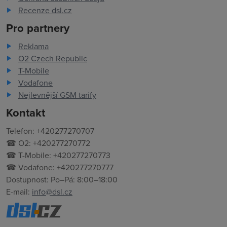
Recenze dsl.cz
Pro partnery
Reklama
O2 Czech Republic
T-Mobile
Vodafone
Nejlevnější GSM tarify
Kontakt
Telefon: +420277270707
☎ O2: +420277270772
☎ T-Mobile: +420277270773
☎ Vodafone: +420277270777
Dostupnost: Po–Pá: 8:00–18:00
E-mail:
info@dsl.cz