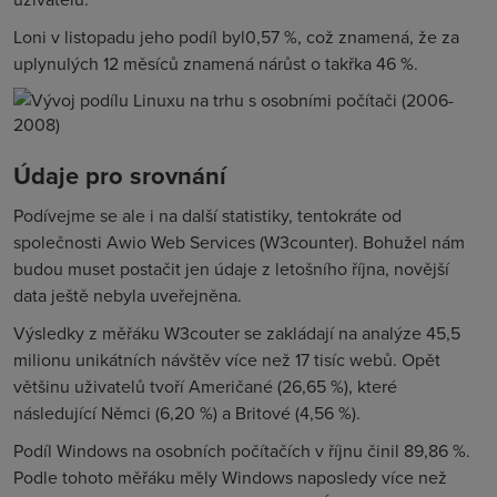
Loni v listopadu jeho podíl byl0,57 %, což znamená, že za
uplynulých 12 měsíců znamená nárůst o takřka 46 %.
Údaje pro srovnání
Podívejme se ale i na další statistiky, tentokráte od
společnosti Awio Web Services (W3counter). Bohužel nám
budou muset postačit jen údaje z letošního října, novější
data ještě nebyla uveřejněna.
Výsledky z měřáku W3couter se zakládají na analýze 45,5
milionu unikátních návštěv více než 17 tisíc webů. Opět
většinu uživatelů tvoří Američané (26,65 %), které
následující Němci (6,20 %) a Britové (4,56 %).
Podíl Windows na osobních počítačích v říjnu činil 89,86 %.
Podle tohoto měřáku měly Windows naposledy více než