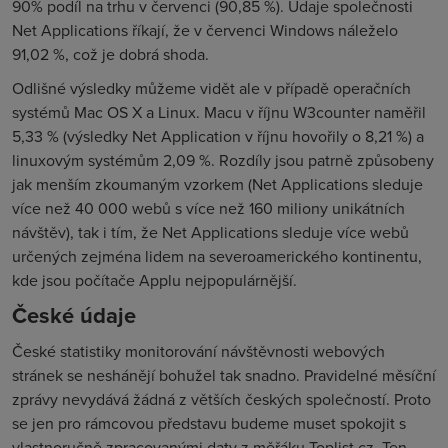
90% podíl na trhu v červenci (90,85 %). Údaje společnosti
Net Applications říkají, že v červenci Windows náleželo
91,02 %, což je dobrá shoda.
Odlišné výsledky můžeme vidět ale v případě operačních
systémů Mac OS X a Linux. Macu v říjnu W3counter naměřil
5,33 % (výsledky Net Application v říjnu hovořily o 8,21 %) a
linuxovým systémům 2,09 %. Rozdíly jsou patrně způsobeny
jak menším zkoumaným vzorkem (Net Applications sleduje
více než 40 000 webů s více než 160 miliony unikátních
návštěv), tak i tím, že Net Applications sleduje více webů
určených zejména lidem na severoamerického kontinentu,
kde jsou počítače Applu nejpopulárnější.
České údaje
České statistiky monitorování návštěvnosti webových
stránek se neshánějí bohužel tak snadno. Pravidelné měsíční
zprávy nevydává žádná z větších českých společností. Proto
se jen pro rámcovou představu budeme muset spokojit s
vlastnoručně zpracovanými daty z měřáku Toplist.cz. Ten