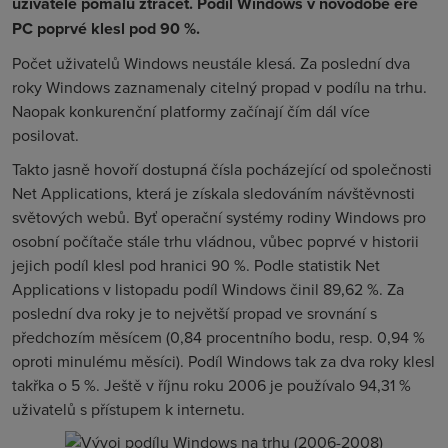
uživatele pomalu ztrácet. Podíl Windows v novodobé éře
PC poprvé klesl pod 90 %.
Počet uživatelů Windows neustále klesá. Za poslední dva
roky Windows zaznamenaly citelný propad v podílu na trhu.
Naopak konkurenční platformy začínají čím dál více
posilovat.
Takto jasně hovoří dostupná čísla pocházející od společnosti
Net Applications, která je získala sledováním návštěvnosti
světových webů. Byť operační systémy rodiny Windows pro
osobní počítače stále trhu vládnou, vůbec poprvé v historii
jejich podíl klesl pod hranici 90 %. Podle statistik Net
Applications v listopadu podíl Windows činil 89,62 %. Za
poslední dva roky je to největší propad ve srovnání s
předchozím měsícem (0,84 procentního bodu, resp. 0,94 %
oproti minulému měsíci). Podíl Windows tak za dva roky klesl
takřka o 5 %. Ještě v říjnu roku 2006 je používalo 94,31 %
uživatelů s přístupem k internetu.