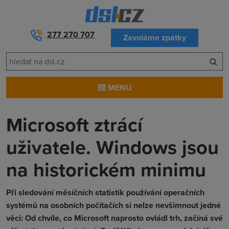
277 270 707
Zavoláme zpátky
MENU
Microsoft ztrácí
uživatele. Windows jsou
na historickém minimu
Při sledování měsíčních statistik používání operačních
systémů na osobních počítačích si nelze nevšimnout jedné
věci: Od chvíle, co Microsoft naprosto ovládl trh, začíná své