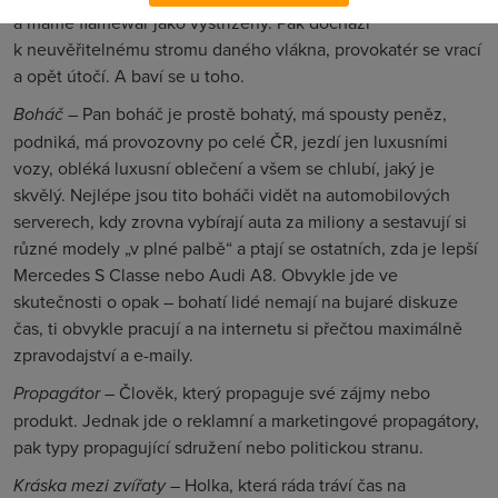
a máme flamewar jako vystřižený. Pak dochází
k neuvěřitelnému stromu daného vlákna, provokatér se vrací
a opět útočí. A baví se u toho.
Boháč
– Pan boháč je prostě bohatý, má spousty peněz,
podniká, má provozovny po celé ČR, jezdí jen luxusními
vozy, obléká luxusní oblečení a všem se chlubí, jaký je
skvělý. Nejlépe jsou tito boháči vidět na automobilových
serverech, kdy zrovna vybírají auta za miliony a sestavují si
různé modely „v plné palbě“ a ptají se ostatních, zda je lepší
Mercedes S Classe nebo Audi A8. Obvykle jde ve
skutečnosti o opak – bohatí lidé nemají na bujaré diskuze
čas, ti obvykle pracují a na internetu si přečtou maximálně
zpravodajství a e-maily.
Propagátor
– Člověk, který propaguje své zájmy nebo
produkt. Jednak jde o reklamní a marketingové propagátory,
pak typy propagující sdružení nebo politickou stranu.
Kráska mezi zvířaty
– Holka, která ráda tráví čas na