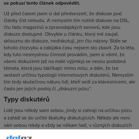
se pokusí tento článek odpovědět.
Už před časem jsem si dal předsevzetí, že diskuse pod
články číst nebudu. A nemyslím tím nutně diskuse na DSL,
čtu řadu magazínů a zpravodajských serverů, kde jsou
diskuze dostupné. Obvykle u článku, který mě zaujal,
sklouznu do diskuze, nediskutuji, jen čtu názory. Stále se
tohoto zlozvyku a zabijáka času nejsem sto zbavit. Za ta léta,
kdy tuto nesmyslnou činnost provádím, jsem si všiml, že
všemi diskuzemi (až na malé výjimky) se nesou podobná
témata, která jsou takříkajíc mimo mísu, a dále, že lze
sestavit určitou typologii internetových diskutérů. Nemyslím
tím tedy skutečnou náturu lidí, kteří sedí za klávesnicemi, ale
často jen jejich postoj či „diskuzní pózu“.
Typy diskutérů
Lidé jsou někdy sami sebou, jindy si zahrají na určitou pózu
a zařadí se do určité škatulky diskutujících. Někdo ale není
sám sebou nikdy a vždy se někam řadí, v různých diskuzích
různě. Podívejme se na nejčastější typy diskutérů na českém