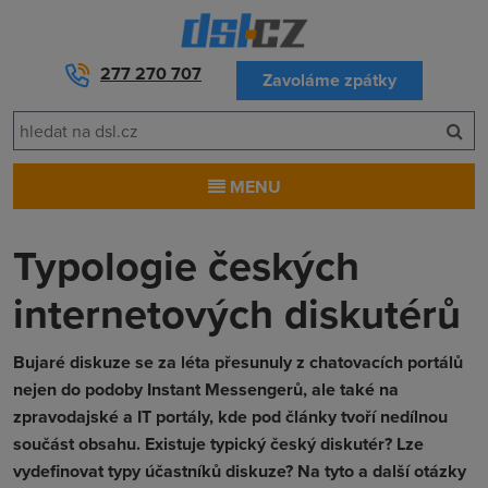
277 270 707
Zavoláme zpátky
MENU
Typologie českých
internetových diskutérů
Bujaré diskuze se za léta přesunuly z chatovacích portálů
nejen do podoby Instant Messengerů, ale také na
zpravodajské a IT portály, kde pod články tvoří nedílnou
součást obsahu. Existuje typický český diskutér? Lze
vydefinovat typy účastníků diskuze? Na tyto a další otázky