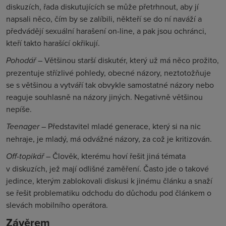
diskuzích, řada diskutujících se může přetrhnout, aby jí
napsali něco, čím by se zalíbili, někteří se do ní naváží a
předvádějí sexuální harašení on-line, a pak jsou ochránci,
kteří takto harašící okřikují.
Pohodář
– Většinou starší diskutér, který už má něco prožito,
prezentuje střízlivé pohledy, obecné názory, neztotožňuje
se s většinou a vytváří tak obvykle samostatné názory nebo
reaguje souhlasně na názory jiných. Negativně většinou
nepíše.
Teenager
– Představitel mladé generace, který si na nic
nehraje, je mladý, má odvážné názory, za což je kritizován.
Off-topikář
– Člověk, kterému hoví řešit jiná témata
v diskuzích, jež mají odlišné zaměření. Často jde o takové
jedince, kterým zablokovali diskusi k jinému článku a snaží
se řešit problematiku odchodu do důchodu pod článkem o
slevách mobilního operátora.
Závěrem