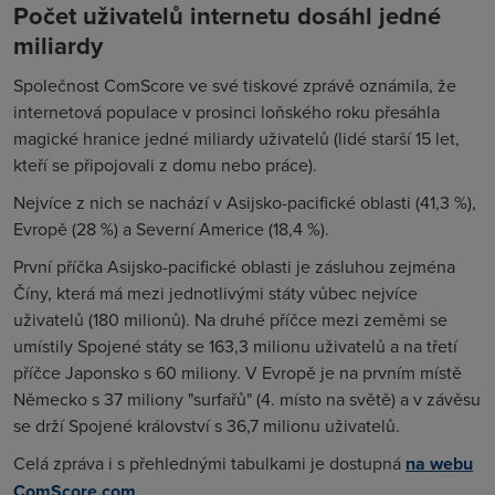
Počet uživatelů internetu dosáhl jedné
miliardy
Společnost ComScore ve své tiskové zprávě oznámila, že
internetová populace v prosinci loňského roku přesáhla
magické hranice jedné miliardy uživatelů (lidé starší 15 let,
kteří se připojovali z domu nebo práce).
Nejvíce z nich se nachází v Asijsko-pacifické oblasti (41,3 %),
Evropě (28 %) a Severní Americe (18,4 %).
První příčka Asijsko-pacifické oblasti je zásluhou zejména
Číny, která má mezi jednotlivými státy vůbec nejvíce
uživatelů (180 milionů). Na druhé příčce mezi zeměmi se
umístily Spojené státy se 163,3 milionu uživatelů a na třetí
příčce Japonsko s 60 miliony. V Evropě je na prvním místě
Německo s 37 miliony "surfařů" (4. místo na světě) a v závěsu
se drží Spojené království s 36,7 milionu uživatelů.
Celá zpráva i s přehlednými tabulkami je dostupná
na webu
ComScore.com
.