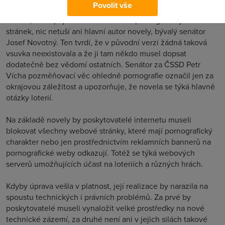
Povolit vše
O části, která pojednává o blokování pornografických
stránek, nic netuší ani hlavní autor novely, bývalý senátor
Josef Novotný. Ten tvrdí, že v původní verzi žádná taková
vsuvka neexistovala a že ji tam někdo musel dopsat
dodatečně bez vědomí ostatních. Senátor za ČSSD Petr
Vícha pozměňovací věc ohledně pornografie označil jen za
okrajovou záležitost a upozorňuje, že novela se týká hlavně
otázky loterií.
Na základě novely by poskytovatelé internetu museli
blokovat všechny webové stránky, které mají pornografický
charakter nebo jen prostřednictvím reklamních bannerů na
pornografické weby odkazují. Totéž se týká webových
serverů umožňujících účast na loteriích a různých hrách.
Kdyby úprava vešla v platnost, její realizace by narazila na
spoustu technických i právních problémů. Za prvé by
poskytovatelé museli vynaložit velké prostředky na nové
technické zázemí, za druhé není ani v jejich silách takové