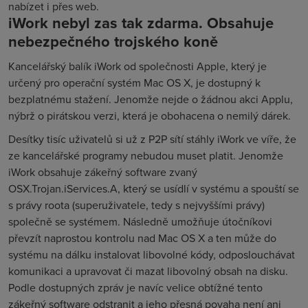
nabízet i přes web.
iWork nebyl zas tak zdarma. Obsahuje
nebezpečného trojského koně
Kancelářský balík iWork od společnosti Apple, který je
určený pro operační systém Mac OS X, je dostupný k
bezplatnému stažení. Jenomže nejde o žádnou akci Applu,
nýbrž o pirátskou verzi, která je obohacena o nemilý dárek.
Desítky tisíc uživatelů si už z P2P sítí stáhly iWork ve víře, že
ze kancelářské programy nebudou muset platit. Jenomže
iWork obsahuje zákeřný software zvaný
OSX.Trojan.iServices.A, který se usídlí v systému a spouští se
s právy roota (superuživatele, tedy s nejvyššími právy)
společně se systémem. Následně umožňuje útočníkovi
převzít naprostou kontrolu nad Mac OS X a ten může do
systému na dálku instalovat libovolné kódy, odposlouchávat
komunikaci a upravovat či mazat libovolný obsah na disku.
Podle dostupných zpráv je navíc velice obtížné tento
zákeřný software odstranit a jeho přesná povaha není ani