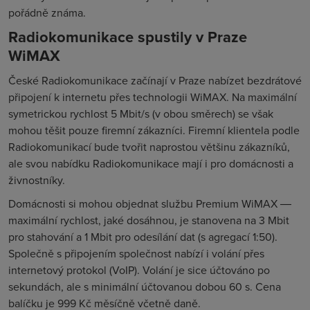
pořádně známa.
Radiokomunikace spustily v Praze
WiMAX
České Radiokomunikace začínají v Praze nabízet bezdrátové
připojení k internetu přes technologii WiMAX. Na maximální
symetrickou rychlost 5 Mbit/s (v obou směrech) se však
mohou těšit pouze firemní zákazníci. Firemní klientela podle
Radiokomunikací bude tvořit naprostou většinu zákazníků,
ale svou nabídku Radiokomunikace mají i pro domácnosti a
živnostníky.
Domácnosti si mohou objednat službu Premium WiMAX ―
maximální rychlost, jaké dosáhnou, je stanovena na 3 Mbit
pro stahování a 1 Mbit pro odesílání dat (s agregací 1:50).
Společně s připojením společnost nabízí i volání přes
internetový protokol (VoIP). Volání je sice účtováno po
sekundách, ale s minimální účtovanou dobou 60 s. Cena
balíčku je 999 Kč měsíčně včetně daně.