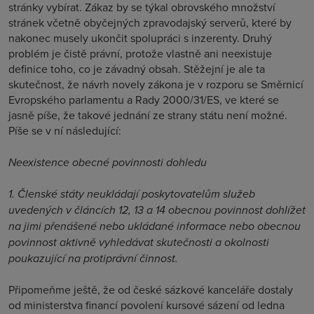
stránky vybírat. Zákaz by se týkal obrovského množství
stránek včetně obyčejných zpravodajský serverů, které by
nakonec musely ukončit spolupráci s inzerenty. Druhý
problém je čistě právní, protože vlastně ani neexistuje
definice toho, co je závadný obsah. Stěžejní je ale ta
skutečnost, že návrh novely zákona je v rozporu se Směrnicí
Evropského parlamentu a Rady 2000/31/ES, ve které se
jasně píše, že takové jednání ze strany státu není možné.
Píše se v ní následující:
Neexistence obecné povinnosti dohledu
1. Členské státy neukládají poskytovatelům služeb
uvedených v článcích 12, 13 a 14 obecnou povinnost dohlížet
na jimi přenášené nebo ukládané informace nebo obecnou
povinnost aktivně vyhledávat skutečnosti a okolnosti
poukazující na protiprávní činnost.
Připomeňme ještě, že od české sázkové kanceláře dostaly
od ministerstva financí povolení kursové sázení od ledna