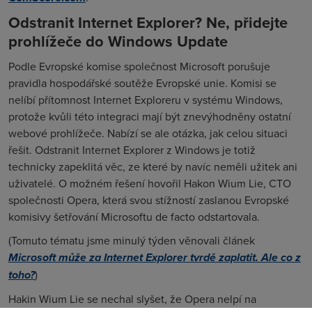
Odstranit Internet Explorer? Ne, přidejte
prohlížeče do Windows Update
Podle Evropské komise společnost Microsoft porušuje
pravidla hospodářské soutěže Evropské unie. Komisi se
nelíbí přítomnost Internet Exploreru v systému Windows,
protože kvůli této integraci mají být znevýhodněny ostatní
webové prohlížeče. Nabízí se ale otázka, jak celou situaci
řešit. Odstranit Internet Explorer z Windows je totiž
technicky zapeklitá věc, ze které by navíc neměli užitek ani
uživatelé. O možném řešení hovořil Hakon Wium Lie, CTO
společnosti Opera, která svou stížností zaslanou Evropské
komisivy šetřování Microsoftu de facto odstartovala.
(Tomuto tématu jsme minulý týden věnovali článek
Microsoft může za Internet Explorer tvrdě zaplatit. Ale co z
toho?
)
Hakin Wium Lie se nechal slyšet, že Opera nelpí na