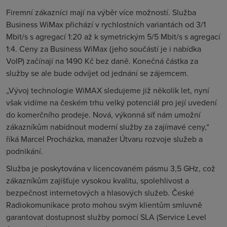
Firemní zákazníci mají na výběr více možností. Služba
Business WiMax přichází v rychlostních variantách od 3/1
Mbit/s s agregací 1:20 až k symetrickým 5/5 Mbit/s s agregací
1:4. Ceny za Business WiMax (jeho součástí je i nabídka
VoIP) začínají na 1490 Kč bez daně. Konečná částka za
služby se ale bude odvíjet od jednání se zájemcem.
„Vývoj technologie WiMAX sledujeme již několik let, nyní
však vidíme na českém trhu velký potenciál pro její uvedení
do komerčního prodeje. Nová, výkonná síť nám umožní
zákazníkům nabídnout moderní služby za zajímavé ceny,“
říká Marcel Procházka, manažer Útvaru rozvoje služeb a
podnikání.
Služba je poskytována v licencovaném pásmu 3,5 GHz, což
zákazníkům zajišťuje vysokou kvalitu, spolehlivost a
bezpečnost internetových a hlasových služeb. České
Radiokomunikace proto mohou svým klientům smluvně
garantovat dostupnost služby pomocí SLA (Service Level