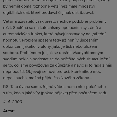
by neměl doma rozhodně větší než malé množství
digitálních dat, které prodával či jinak distribuoval.
Většina uživatelů však přesto nechce podobné problémy
řešit. Spoléhá se na katechismy operačních systémů a
automatických funkcí, které bývají nastaveny na „střední
hodnotu“. Problém spasení tedy již není v úspěšném
dokončení jakékoliv úlohy, jako je tisk nebo uložení
souboru. Problémem je, jak se ubránit všudypřítomným
svodům pekla a nedostat se do neřešitelných situací. Mění
se to, co jsme považovali za důležité a navíc si to řada z nás
nepřipouští. Objevují se noví proroci, které nikdo moc
neposlouchá, možná přijde čas Nového zákona…
P.S. Tato úvaha samozřejmě vůbec nemá nic společného
s tím, kdo a jaké víry (pokud nějaké) před počítačem sedí.
4. 4. 2009
Autor: