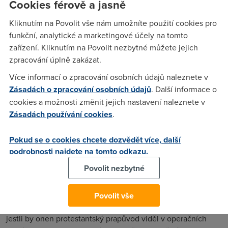
Naproti tomu DOS byl prostředím mnohem náročnějším,
Cookies férově a jasně
který pomáhali „zlidštit“ nejrůznější souborové managery a
Kliknutím na Povolit vše nám umožníte použití cookies pro
jiné utility, aby se nemuselo jít na dřeň příkazové řádky.
funkční, analytické a marketingové účely na tomto
Prostředím, ve kterém zdaleka ne každý dospěl ke „spasení“
zařízení. Kliknutím na Povolit nezbytné můžete jejich
a ve kterém strohost černé obrazovky skutečně mohla
zpracování úplně zakázat.
připomínat interiéry protestantských kostelů v německém
Lübecku.
Více informací o zpracování osobních údajů naleznete v
Zásadách o zpracování osobních údajů
. Další informace o
O pár let později velký Eco učinil krátkou poznámku, ve
cookies a možnosti změnit jejich nastavení naleznete v
které odebral Microsoftu vedení protestantských sborů –
Zásadách používání cookies
.
předal ji Linuxu
a verzím MS Windows 95 a 98 předal úlohu
,
charakterizovanou anglikánskou církví – navrch velkolepé
Pokud se o cookies chcete dozvědět více, další
obřady a uvnitř protestantský základ, který nějaký definitivní
podrobnosti najdete na tomto odkazu.
výsledek rozhodně nezaručuje.
Povolit nezbytné
Otázkou je, co by Umberto Eco psal dnes. Jakou historickou
paralelu by viděl ve stávajícím stavu, kdy se vládnoucí
Windows XP pokusila vytlačit novější verze Windows Vista.
Povolit vše
A přiznejme si, že v tom byly úspěšná jen do určité míry. A
jestli by onen protestantský prapůvod viděl v operačních