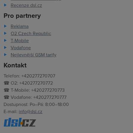
Recenze dsl.cz
Pro partnery
Reklama
O2 Czech Republic
T-Mobile
Vodafone
Nejlevnější GSM tarify
Kontakt
Telefon: +420277270707
☎ O2: +420277270772
☎ T-Mobile: +420277270773
☎ Vodafone: +420277270777
Dostupnost: Po–Pá: 8:00–18:00
E-mail:
info@dsl.cz