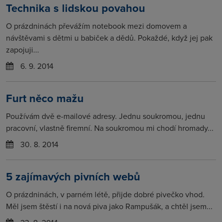
Technika s lidskou povahou
O prázdninách převážím notebook mezi domovem a
návštěvami s dětmi u babiček a dědů. Pokaždé, když jej pak
zapojuji...
6. 9. 2014
Furt něco mažu
Používám dvě e-mailové adresy. Jednu soukromou, jednu
pracovní, vlastně firemní. Na soukromou mi chodí hromady...
30. 8. 2014
5 zajímavých pivních webů
O prázdninách, v parném létě, přijde dobré pivečko vhod.
Měl jsem štěstí i na nová piva jako Rampušák, a chtěl jsem...