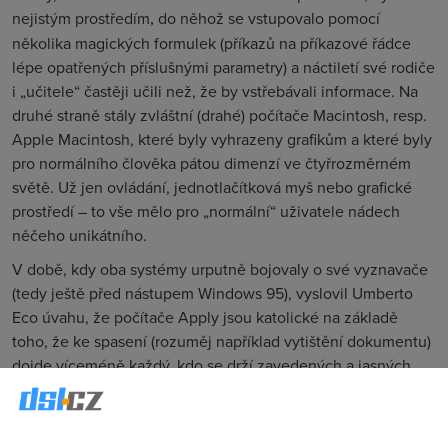
nejistým prostředím
do něhož se vstupovalo pomocí
,
několika magických formulek (příkazů na příkazové řádce
lépe opatřených příslušnými parametry) a náctiletí své rodiče
i „učitele“ častěji učili než, že by vstřebávali informace. Na
druhé straně stály zvláštní (drahé) počítače Macintosh, resp.
Apple Macintosh, které byly vyhrazeny grafikům a které byly
pro normálního člověka pátou dimenzí ve čtyřrozměrném
světě. Už jen ovládání, jednotlačítková myš nebo grafické
prostředí – to vše mělo pro „normální“ uživatele nádech
něčeho unikátního.
V době, kdy oba systémy urputně bojovaly o své vyznavače
(tedy ještě před nástupem Windows 95), vyslovil Umberto
Eco úvahu, že počítače Apply jsou katolické na základě
toho, že ke spasení (rozuměj například vytištění dokumentu)
dojde víceméně každý, kdo se drží zavedených a jasných
postupů – katechetismu. Experimenty se nekonají, protože
jich není potřeba.