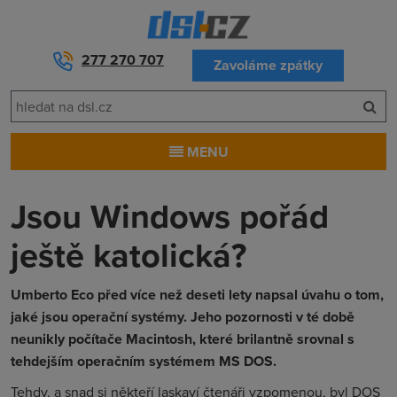
277 270 707
Zavoláme zpátky
MENU
Jsou Windows pořád
ještě katolická?
Umberto Eco před více než deseti lety napsal úvahu o tom,
jaké jsou operační systémy. Jeho pozornosti v té době
neunikly počítače Macintosh, které brilantně srovnal s
tehdejším operačním systémem MS DOS.
Tehdy, a snad si někteří laskaví čtenáři vzpomenou, byl DOS