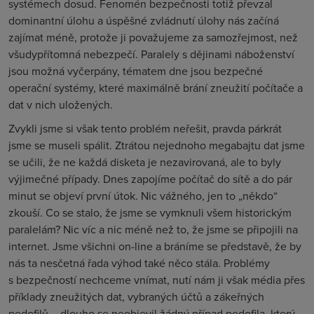
systémech dosud. Fenomén bezpečnosti totiž převzal
dominantní úlohu a úspěšné zvládnutí úlohy nás začíná
zajímat méně, protože ji považujeme za samozřejmost, než
všudypřítomná nebezpečí. Paralely s dějinami náboženství
jsou možná vyčerpány, tématem dne jsou bezpečné
operační systémy, které maximálně brání zneužití počítače a
dat v nich uložených.
Zvykli jsme si však tento problém neřešit, pravda párkrát
jsme se museli spálit. Ztrátou nejednoho megabajtu dat jsme
se učili, že ne každá disketa je nezavirovaná, ale to byly
výjimečné případy. Dnes zapojíme počítač do sítě a do pár
minut se objeví první útok. Nic vážného, jen to „někdo“
zkouší. Co se stalo, že jsme se vymknuli všem historickým
paralelám? Nic víc a nic méně než to, že jsme se připojili na
internet. Jsme všichni on-line a bráníme se představě, že by
nás ta nesčetná řada výhod také něco stála. Problémy
s bezpečností nechceme vnímat, nutí nám ji však média přes
příklady zneužitých dat, vybraných účtů a zákeřných
pedofilů – dlouho se neobjevil žádný případ pedofila, který