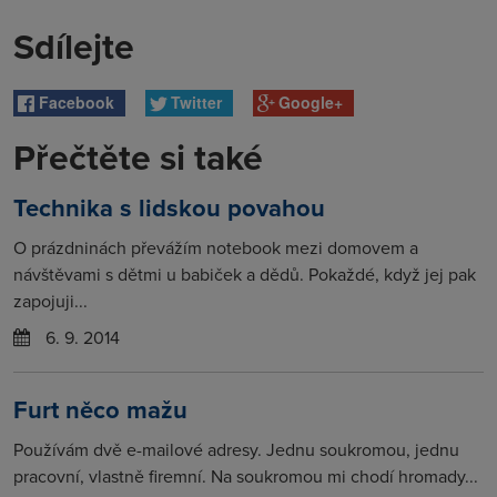
Sdílejte
Facebook
Twitter
Google+
Přečtěte si také
Technika s lidskou povahou
O prázdninách převážím notebook mezi domovem a
návštěvami s dětmi u babiček a dědů. Pokaždé, když jej pak
zapojuji...
6. 9. 2014
Furt něco mažu
Používám dvě e-mailové adresy. Jednu soukromou, jednu
pracovní, vlastně firemní. Na soukromou mi chodí hromady...