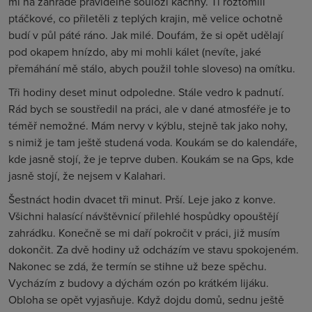
mi na zahradě pravidelně souloží kachny. Ti roztomilí
ptáčkové, co přiletěli z teplých krajin, mě velice ochotně
budí v půl páté ráno. Jak milé. Doufám, že si opět udělají
pod okapem hnízdo, aby mi mohli kálet (nevíte, jaké
přemáhání mě stálo, abych použil tohle sloveso) na omítku.
Tři hodiny deset minut odpoledne. Stále vedro k padnutí.
Rád bych se soustředil na práci, ale v dané atmosféře je to
téměř nemožné. Mám nervy v kýblu, stejně tak jako nohy,
s nimiž je tam ještě studená voda. Koukám se do kalendáře,
kde jasně stojí, že je teprve duben. Koukám se na Gps, kde
jasně stojí, že nejsem v Kalahari.
Šestnáct hodin dvacet tři minut. Prší. Leje jako z konve.
Všichni halasící návštěvnicí přilehlé hospůdky opouštějí
zahrádku. Konečně se mi daří pokročit v práci, již musím
dokončit. Za dvě hodiny už odcházím ve stavu spokojeném.
Nakonec se zdá, že termín se stihne už beze spěchu.
Vycházím z budovy a dýchám ozón po krátkém lijáku.
Obloha se opět vyjasňuje. Když dojdu domů, sednu ještě