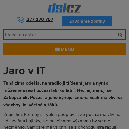
277 270 707
Zavoláme zpátky
MENU
Jaro v IT
Tuhá zima odešla, nahradilo ji třídenní jaro a nyní si
můžeme užívat počasí takřka letní. Ne, nejmenuji se
Zákopčaník. Počasí a jeho nynější změna však má vliv na
všechny lidi včetně ajťáků.
Znám lidi, kteří by si rýpli a poopravili, že počasí má vliv na
lidi, zvířata i ajťáky, ale na věcném významu by se nic
nezměnilo. Samozřejmě všichni se z příchodu jara radují.