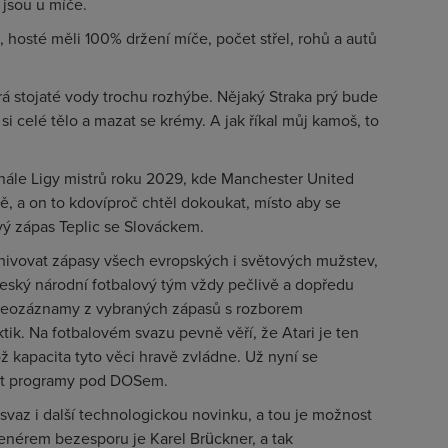
 jsou u míče.
, hosté měli 100% držení míče, počet střel, rohů a autů
rá stojaté vody trochu rozhýbe. Nějaký Straka prý bude
 si celé tělo a mazat se krémy. A jak říkal můj kamoš, to
inále Ligy mistrů roku 2029, kde Manchester United
ě, a on to kdovíproč chtěl dokoukat, místo aby se
vý zápas Teplic se Slováckem.
chivovat zápasy všech evropských i světových mužstev,
l český národní fotbalový tým vždy pečlivě a dopředu
ideozáznamy z vybraných zápasů s rozborem
ktik. Na fotbalovém svazu pevně věří, že Atari je ten
ož kapacita tyto věci hravě zvládne. Už nyní se
čit programy pod DOSem.
 svaz i další technologickou novinku, a tou je možnost
enérem bezesporu je Karel Brückner, a tak