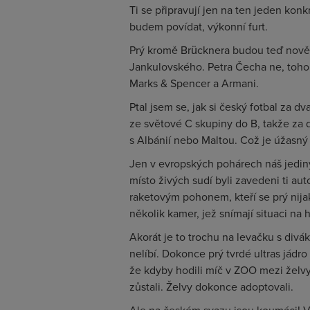
Ti se připravují jen na ten jeden konkr
budem povídat, výkonní furt.
Prý kromě Brücknera budou teď nově 
Jankulovského. Petra Čecha ne, toho 
Marks & Spencer a Armani.
Ptal jsem se, jak si český fotbal za d
ze světové C skupiny do B, takže za 
s Albánií nebo Maltou. Což je úžasný
Jen v evropských pohárech náš jediný 
místo živých sudí byli zavedeni ti a
raketovým pohonem, kteří se prý nijak 
několik kamer, jež snímají situaci na 
Akorát je to trochu na levačku s diváky
nelíbí. Dokonce prý tvrdé ultras jádro
že kdyby hodili míč v ZOO mezi želvy, 
zůstali. Želvy dokonce adoptovali.