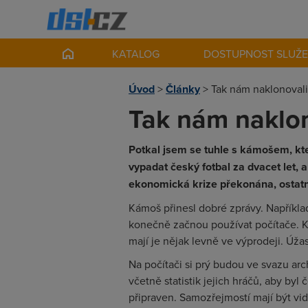
KATALOG
DOSTUPNOST SLUŽ
Úvod
>
Články
>
Tak nám naklonovali
Tak nám naklon
Potkal jsem se tuhle s kámošem, kt
vypadat český fotbal za dvacet let, a
ekonomická krize překonána, ostatně
Kámoš přinesl dobré zprávy. Napříkla
konečně začnou používat počítače. Kon
mají je nějak levně ve výprodeji. Úža
Na počítači si prý budou ve svazu ar
včetně statistik jejich hráčů, aby by
připraven. Samozřejmostí mají být v