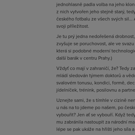
jednohlasně padla volba na jeho klon
z nich vytvořen jeho stejně starý, te
českého fotbalu ze všech svých sil... 
svoji příležitost.
Je tu prý jedna nedořešená drobnost, 
zvyšuje se poruchovost, ale ve svazu
která si podobné moderní technologie
další barák v centru Prahy.)
Vždyť co mají v zahraničí, že? Tedy za
mládí sledován týmem doktorů a vědc
svalovém tonusu, kondici, formě, dech
jídelníček, trénink, posilovnu a partn
Uznejte sami, že s tímhle v cizině nem
u nás na to jdeme po našem, po česku
vybouřit? Jen ať se vybouří. Když te
mu zabránila nastoupit za národní man
lépe se pak ukáže na hřišti jeho síla 