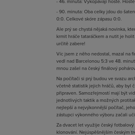
- 46. minuta: Vykopávají hosté. Hosté
- 90. minuta: Oba celky jdou do šaten
0:0. Celkové skóre zápasu 0:0.
Ale prý se chystá nějaká novinka, kte
krmit hráče tataráčkem a nutit je holit
určitě zabere!
Víc jsem z něho nedostal, mazal na f
vedl nad Barcelonou 5:3 ve 48. minut
mnou zašel na český finálový poháro
Na počítači si prý budou ve svazu ar
včetně statistik jejich hráčů, aby by
připraven. Samozřejmostí mají být v
jednotlivých taktik a možných protita
nejlepší a nejvýkonnější počítač, jeh
zástupci výkonného výboru začali u
Za dvacet let využije český fotbalový
klonování. Nejúspěšnějším českým tr