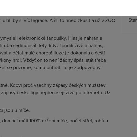
Spa
. Nějak přestali chodit, prý se jim ten český fotbal
Time
 fanoušků Sparty o svých miláčcích na hřišti prohlásilo,
Star
užili by si víc legrace. A šli to hned zkusit a už v ZOO
mysleli elektronické fanoušky. Hlas je nahrán a
uba sedmdesáti lety, když fandili živě a nahlas,
vat a dělat malé choreo! Iluze je dokonalá a čeští
kony hrdi. Vždyť on to není žádný špás, stát třeba
žet se pozorně, komu přihrát. To je zodpovědný
stné. Kdoví proč všechny zápasy českých mužstev
 zápasy české ligy nepřenášejí živě po internetu. Už
í jsou u míče.
, domácí měli 100% držení míče, počet střel, rohů a