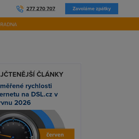
277 270 707
Zavoláme zpátky
ORADNA
JČTENĚJŠÍ ČLÁNKY
měřené rychlosti
ternetu na DSL.cz v
rvnu 2026