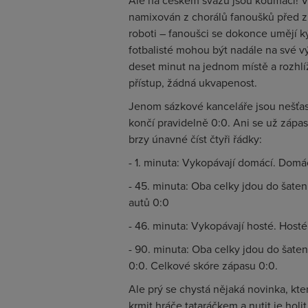
Ale na českém svazu jsou koumáci! Vy
namixován z chorálů fanoušků před zhr
roboti – fanoušci se dokonce umějí ký
fotbalisté mohou být nadále na své vý
deset minut na jednom místě a rozhlí
přístup, žádná ukvapenost.
Jenom sázkové kanceláře jsou nešťas
končí pravidelně 0:0. Ani se už zápas
brzy únavné číst čtyři řádky:
- 1. minuta: Vykopávají domácí. Domác
- 45. minuta: Oba celky jdou do šaten
autů 0:0
- 46. minuta: Vykopávají hosté. Hosté
- 90. minuta: Oba celky jdou do šaten
0:0. Celkové skóre zápasu 0:0.
Ale prý se chystá nějaká novinka, kte
krmit hráče tataráčkem a nutit je holit