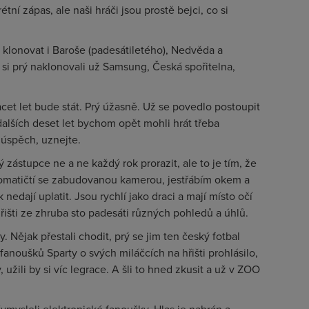
étní zápas, ale naši hráči jsou prostě bejci, co si
klonovat i Baroše (padesátiletého), Nedvěda a
si prý naklonovali už Samsung, Česká spořitelna,
vacet let bude stát. Prý úžasně. Už se povedlo postoupit
dalších deset let bychom opět mohli hrát třeba
 úspěch, uznejte.
zástupce ne a ne každý rok prorazit, ale to je tím, že
utomatičtí se zabudovanou kamerou, jestřábím okem a
nedají uplatit. Jsou rychlí jako draci a mají místo očí
hřišti ze zhruba sto padesáti různých pohledů a úhlů.
. Nějak přestali chodit, prý se jim ten český fotbal
 fanoušků Sparty o svých miláčcích na hřišti prohlásilo,
užili by si víc legrace. A šli to hned zkusit a už v ZOO