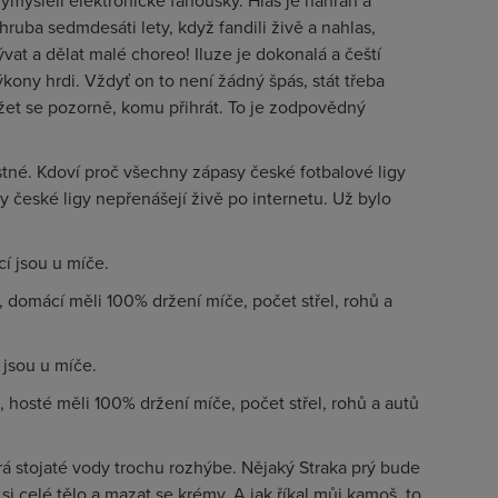
mysleli elektronické fanoušky. Hlas je nahrán a
uba sedmdesáti lety, když fandili živě a nahlas,
vat a dělat malé choreo! Iluze je dokonalá a čeští
kony hrdi. Vždyť on to není žádný špás, stát třeba
žet se pozorně, komu přihrát. To je zodpovědný
tné. Kdoví proč všechny zápasy české fotbalové ligy
y české ligy nepřenášejí živě po internetu. Už bylo
í jsou u míče.
, domácí měli 100% držení míče, počet střel, rohů a
 jsou u míče.
, hosté měli 100% držení míče, počet střel, rohů a autů
rá stojaté vody trochu rozhýbe. Nějaký Straka prý bude
 si celé tělo a mazat se krémy. A jak říkal můj kamoš, to