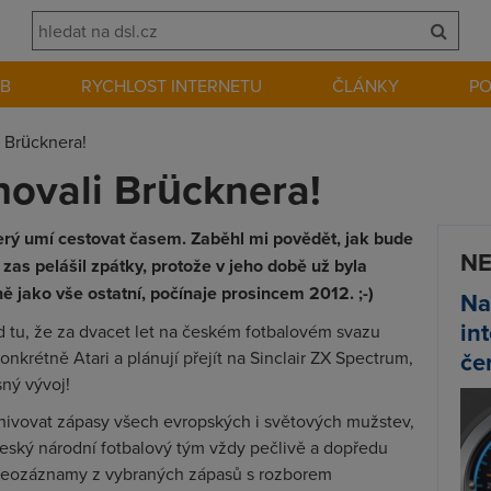
EB
RYCHLOST INTERNETU
ČLÁNKY
P
 Brücknera!
ovali Brücknera!
erý umí cestovat časem. Zaběhl mi povědět, jak bude
NE
 zas pelášil zpátky, protože v jeho době už byla
 jako vše ostatní, počínaje prosincem 2012. ;-)
Na
in
d tu, že za dvacet let na českém fotbalovém svazu
če
krétně Atari a plánují přejít na Sinclair ZX Spectrum,
sný vývoj!
chivovat zápasy všech evropských i světových mužstev,
l český národní fotbalový tým vždy pečlivě a dopředu
ideozáznamy z vybraných zápasů s rozborem