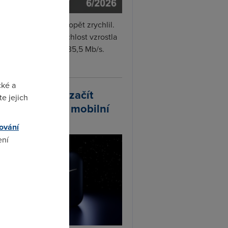
i internet v červnu opět zrychlil.
měrná naměřená rychlost vzrostla
iměsíčně o 4 % na 35,5 Mb/s.
vejte...
cké a
arlink plánuje začít
e jejich
odávat vlastní mobilní
ify
ování
ení
omto