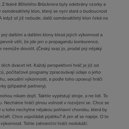
. Z tkáně 80letého Brücknera byly odebrány vzorky a
dy osmdesátiletý klon, který se nyní stará o budoucnost
A když sil již nebude, další osmdesátiletý klon čeká na
prý dalšími a dalšími klony klesá jejich výkonnost a
 pevně věří, že jde jen o propagandu konkurence,
 nemůže dovolit. (Český svaz jo, prodal prý nějaký
 těch dvacet let. Každý perspektivní hráč je již od
ů, počítačové programy zpracovávají údaje o jeho
u, sexuální výkonnosti, a podle toho upravují hráči
erky (případně partnery).
ohou nikam dojít. Takhle vypěstují stroje, a ne lidi. To
. Necháme hráči plnou volnost v rozvíjení se. Chce se
dy u toho nechytne nějakou pohlavní chorobu, která by
čaft. Chce uspořádat pijatiku? A jen ať se napije. O to
a výkonnost. Tohle zahraniční hráči nedokáží.