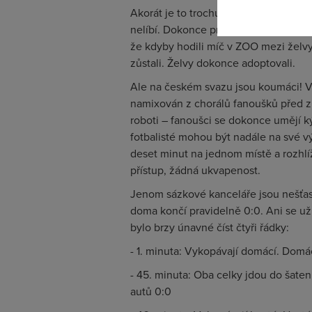
Akorát je to trochu na levačku s diváky
nelíbí. Dokonce prý tvrdé ultras jádro
že kdyby hodili míč v ZOO mezi želvy, 
zůstali. Želvy dokonce adoptovali.
Ale na českém svazu jsou koumáci! Vy
namixován z chorálů fanoušků před zhr
roboti – fanoušci se dokonce umějí ký
fotbalisté mohou být nadále na své vý
deset minut na jednom místě a rozhlí
přístup, žádná ukvapenost.
Jenom sázkové kanceláře jsou nešťa
doma končí pravidelně 0:0. Ani se už
bylo brzy únavné číst čtyři řádky:
- 1. minuta: Vykopávají domácí. Domác
- 45. minuta: Oba celky jdou do šaten
autů 0:0