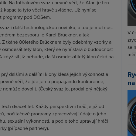
ktik. Na fotbalovém svazu pevně věří, že Atari je ten
ož kapacita tyto věci hravě zvládne. Už nyní se
čit programy pod DOSem.
 svaz i další technologickou novinku, a tou je možnost
V če
enérem bezesporu je Karel Brückner, a tak
zryc
. Z tkáně 80letého Brücknera byly odebrány vzorky a
se 
dy osmdesátiletý klon, který se nyní stará o budoucnost
měře
A když sil již nebude, další osmdesátiletý klon čeká na
Ry
prý dalšími a dalšími klony klesá jejich výkonnost a
na
 pevně věří, že jde jen o propagandu konkurence,
 nemůže dovolit. (Český svaz jo, prodal prý nějaký
 těch dvacet let. Každý perspektivní hráč je již od
ů, počítačové programy zpracovávají údaje o jeho
u, sexuální výkonnosti, a podle toho upravují hráči
erky (případně partnery).