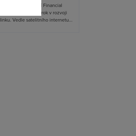
ceX podle informací Financial
s připravuje další krok v rozvoji
linku. Vedle satelitního internetu...