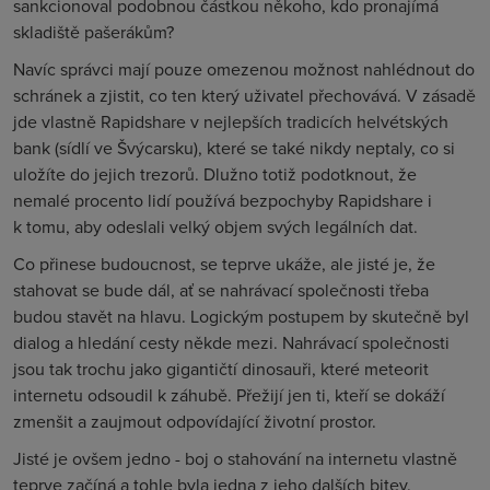
sankcionoval podobnou částkou někoho, kdo pronajímá
skladiště pašerákům?
Navíc správci mají pouze omezenou možnost nahlédnout do
schránek a zjistit, co ten který uživatel přechovává. V zásadě
jde vlastně Rapidshare v nejlepších tradicích helvétských
bank (sídlí ve Švýcarsku), které se také nikdy neptaly, co si
uložíte do jejich trezorů. Dlužno totiž podotknout, že
nemalé procento lidí používá bezpochyby Rapidshare i
k tomu, aby odeslali velký objem svých legálních dat.
Co přinese budoucnost, se teprve ukáže, ale jisté je, že
stahovat se bude dál, ať se nahrávací společnosti třeba
budou stavět na hlavu. Logickým postupem by skutečně byl
dialog a hledání cesty někde mezi. Nahrávací společnosti
jsou tak trochu jako gigantičtí dinosauři, které meteorit
internetu odsoudil k záhubě. Přežijí jen ti, kteří se dokáží
zmenšit a zaujmout odpovídající životní prostor.
Jisté je ovšem jedno - boj o stahování na internetu vlastně
teprve začíná a tohle byla jedna z jeho dalších bitev.